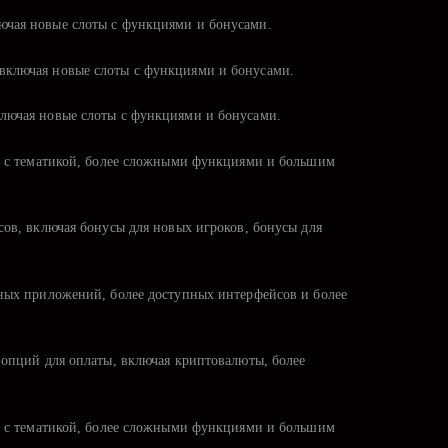
ключая новые слоты с функциями и бонусами.
в, включая новые слоты с функциями и бонусами.
 включая новые слоты с функциями и бонусами.
ов с тематикой, более сложными функциями и большим
ов, включая бонусы для новых игроков, бонусы для
ьных приложений, более доступных интерфейсов и более
 опций для оплаты, включая криптовалюты, более
ов с тематикой, более сложными функциями и большим