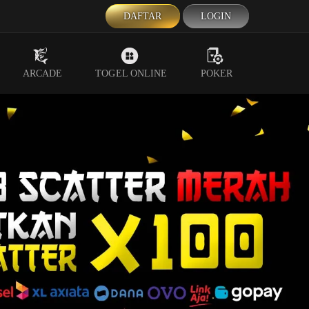
DAFTAR
LOGIN
ARCADE
TOGEL ONLINE
POKER