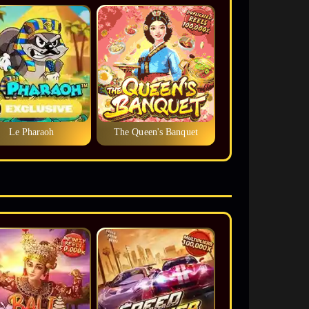
Le Pharaoh
The Queen's Banquet