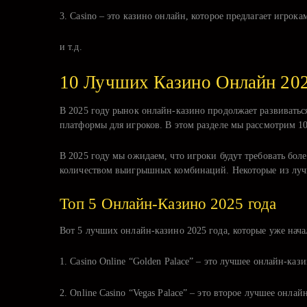
3. Casino – это казино онлайн, которое предлагает игрока
и т.д.
10 Лучших Казино Онлайн 20
В 2025 году рынок онлайн-казино продолжает развиватьс
платформы для игроков. В этом разделе мы рассмотрим 1
В 2025 году мы ожидаем, что игроки будут требовать бо
количеством выигрышных комбинаций. Некоторые из лучш
Топ 5 Онлайн-Казино 2025 года
Вот 5 лучших онлайн-казино 2025 года, которые уже нач
1. Casino Online “Golden Palace” – это лучшее онлайн-ка
2. Online Casino “Vegas Palace” – это второе лучшее онл