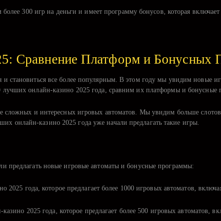
м более 300 игр на деньги и имеет программу бонусов, которая включает
25: Сравнение Платформ и Бонусных 
я и становиться все более популярным. В этом году мы увидим новые 
0 лучших онлайн-казино 2025 года, сравним их платформы и бонусные
лее сложных и интересных игровых автоматов. Мы увидим больше слот
их онлайн-казино 2025 года уже начали предлагать такие игры.
али предлагать новые игровые автоматы и бонусные программы:
зино 2025 года, которое предлагает более 1000 игровых автоматов, вклю
айн-казино 2025 года, которое предлагает более 500 игровых автоматов, 