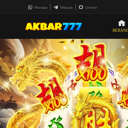
Whatsapp
Telegram
Livechat
BERAN