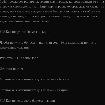
1win предлагает различные акции для игроков, которые зависят от типа
ставок и суммы депозита. Например, игроки, которые делают ставки на
спорт, могут получать акции в виде бесплатных ставок на выбранную
сумму, а игроки, которые играют в казино, могут получать акции в
виде дополнительных выигрышей.
### Как получить бонусы и акции
Чтобы получить бонусы и акции, игроки 1win должны выполнить
следующие условия:
Регистрация на сайте 1win
Депозит на счет
Установка коэффициента для получения бонуса
Установка коэффициента для получения акции
### Как использовать бонусы и акции