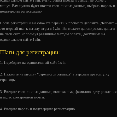
официальном сайте 1win. Регистрация проста и займет не более 5
минут. Вам нужно будет ввести свои личные данные, выбрать пароль и
подтвердить регистрацию.
После регистрации вы сможете перейти к процессу депозита. Депозит –
это первый шаг к началу игры в 1win. Вы можете депонировать деньги
на свой счет, используя различные методы оплаты, доступные на
официальном сайте 1win.
Шаги для регистрации:
1. Перейдите на официальный сайт 1win.
2. Нажмите на кнопку “Зарегистрироваться” в верхнем правом углу
страницы.
3. Введите свои личные данные, включая имя, фамилию, дату рождения
и адрес электронной почты.
4. Введите пароль и подтвердите регистрацию.