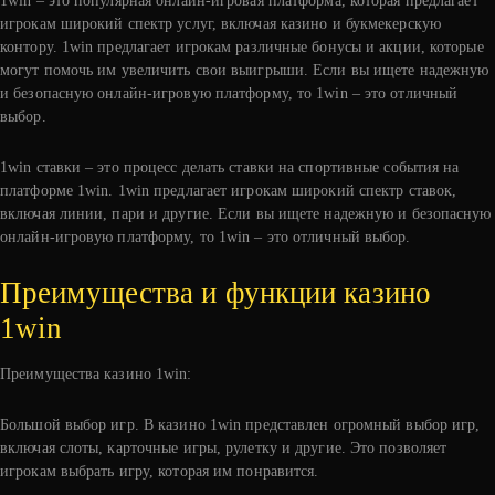
1win – это популярная онлайн-игровая платформа, которая предлагает
игрокам широкий спектр услуг, включая казино и букмекерскую
контору. 1win предлагает игрокам различные бонусы и акции, которые
могут помочь им увеличить свои выигрыши. Если вы ищете надежную
и безопасную онлайн-игровую платформу, то 1win – это отличный
выбор.
1win ставки – это процесс делать ставки на спортивные события на
платформе 1win. 1win предлагает игрокам широкий спектр ставок,
включая линии, пари и другие. Если вы ищете надежную и безопасную
онлайн-игровую платформу, то 1win – это отличный выбор.
Преимущества и функции казино
1win
Преимущества казино 1win:
Большой выбор игр. В казино 1win представлен огромный выбор игр,
включая слоты, карточные игры, рулетку и другие. Это позволяет
игрокам выбрать игру, которая им понравится.