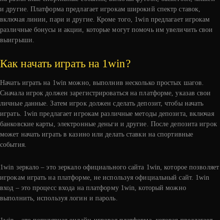
и другие. Платформа предлагает игрокам широкий спектр ставок,
включая линии, пари и другие. Кроме того, 1win предлагает игрокам
различные бонусы и акции, которые могут помочь им увеличить свои
выигрыши.
Как начать играть на 1win?
Начать играть на 1win можно, выполнив несколько простых шагов.
Сначала игрок должен зарегистрироваться на платформе, указав свои
личные данные. Затем игрок должен сделать депозит, чтобы начать
играть. 1win предлагает игрокам различные методы депозита, включая
банковские карты, электронные деньги и другие. После депозита игрок
может начать играть в казино или делать ставки на спортивные
события.
1win зеркало – это зеркало официального сайта 1win, которое позволяет
игрокам играть на платформе, не используя официальный сайт. 1win
вход – это процесс входа на платформу 1win, который можно
выполнить, используя логин и пароль.