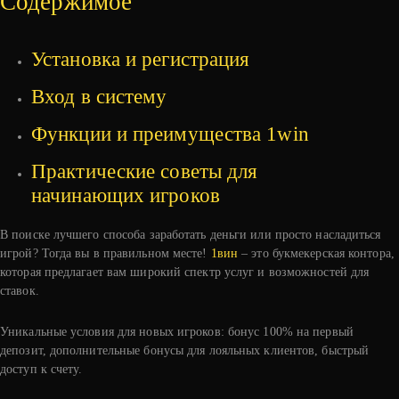
Содержимое
Установка и регистрация
Вход в систему
Функции и преимущества 1win
Практические советы для
начинающих игроков
В поиске лучшего способа заработать деньги или просто насладиться
игрой? Тогда вы в правильном месте!
1вин
– это букмекерская контора,
которая предлагает вам широкий спектр услуг и возможностей для
ставок.
Уникальные условия для новых игроков: бонус 100% на первый
депозит, дополнительные бонусы для лояльных клиентов, быстрый
доступ к счету.