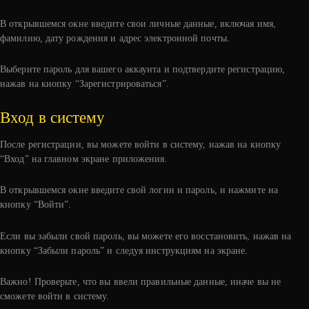
В открывшемся окне введите свои личные данные, включая имя,
фамилию, дату рождения и адрес электронной почты.
Выберите пароль для вашего аккаунта и подтвердите регистрацию,
нажав на кнопку “Зарегистрироваться”.
Вход в систему
После регистрации, вы можете войти в систему, нажав на кнопку
“Вход” на главном экране приложения.
В открывшемся окне введите свой логин и пароль, и нажмите на
кнопку “Войти”.
Если вы забыли свой пароль, вы можете его восстановить, нажав на
кнопку “Забыли пароль” и следуя инструкциям на экране.
Важно! Проверьте, что вы ввели правильные данные, иначе вы не
сможете войти в систему.