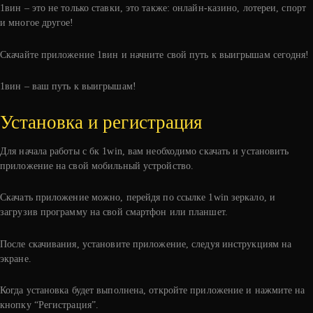
1вин – это не только ставки, это также: онлайн-казино, лотереи, спорт
и многое другое!
Скачайте приложение 1вин и начните свой путь к выигрышам сегодня!
1вин – ваш путь к выигрышам!
Установка и регистрация
Для начала работы с бк 1win, вам необходимо скачать и установить
приложение на свой мобильный устройство.
Скачать приложение можно, перейдя по ссылке 1win зеркало, и
загрузив программу на свой смартфон или планшет.
После скачивания, установите приложение, следуя инструкциям на
экране.
Когда установка будет выполнена, откройте приложение и нажмите на
кнопку “Регистрация”.