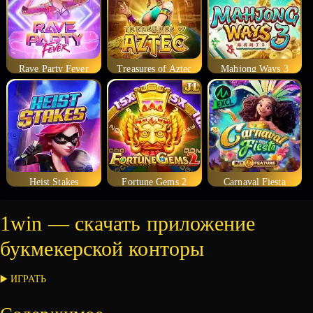
Rave Party Fever
Treasures of Aztec
Mahjong Ways 3
Heist Stakes
Fortune Gems 2
Carnaval Fiesta
1win — скачать приложение
букмекерской конторы
▶️ ИГРАТЬ