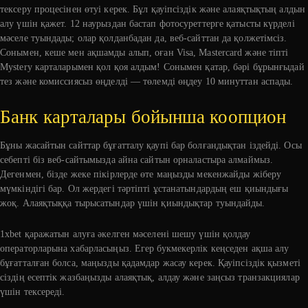
тексеру процесінен өтуі керек. Бұл қауіпсіздік және алаяқтықтың алдын
алу үшін қажет. 12 наурыздан бастап фотосуреттерге қатысты күрделі
мәселе туындады; олар қолданбадан да, веб-сайттан да қолжетімсіз.
Сонымен, кеше мен ақшамды алып, оған Visa, Mastercard және тіпті
Mystery карталарымен қол қоя алдым! Сонымен қатар, бәрі бұрынғыдай
тез және комиссиясыз өңделді — төлемді өңдеу 10 минуттан аспады.
Банк карталары бойынша коопцион
Бұны жасайтын сайттар бұғатталу қаупі бар болғандықтан іздейді. Осы
себепті біз веб-сайтымызда айна сайтын орналастыра алмаймыз.
Дегенмен, бізде жеке пікірлерде өте маңызды мекенжайды жіберу
мүмкіндігі бар. Ол жердегі тәртіпті ұстанатындардың еш қиындығы
жоқ. Алаяқтыққа тырысатындар үшін қиындықтар туындайды.
1xbet қаражатын алуға әкелген мәселені шешу үшін қолдау
операторларына хабарласыңыз. Егер букмекерлік кеңседен ақша алу
бұғатталған болса, маңызды қадамдар жасау керек. Қауіпсіздік қызметі
сіздің есептік жазбаңызды алаяқтық, алдау және заңсыз транзакциялар
үшін тексереді.