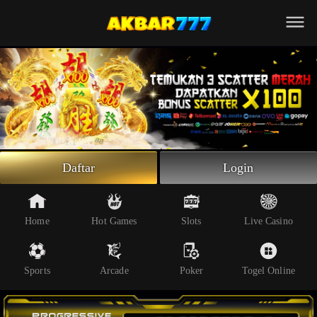
Beranda
Slot Online
Live Casino
Sportsbook
Arcade
Togel Online
Daftar
Login
Poker
Whatsapp
Home
Hot Games
Slots
Live Casino
Telegram
Sports
Arcade
Poker
Togel Online
Livechat