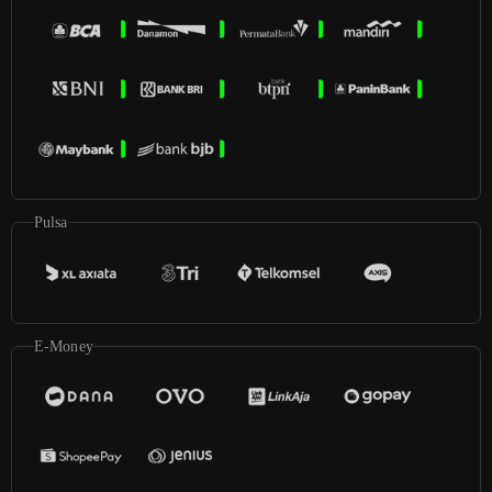
Pulsa
E-Money