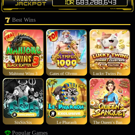
Best Wins
Mahjong Wins 3
Gates of Olympus 1000
Lucky Twins Power Clusters
SixSixSix
Le Pharaoh
The Queen's Banquet
Popular Games