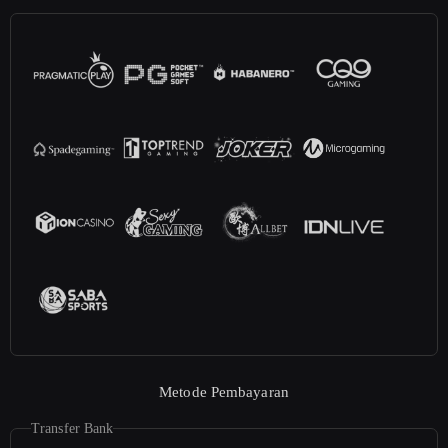
Metode Pembayaran
Transfer Bank