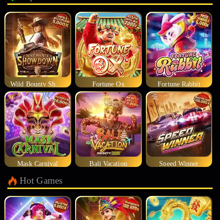
Wild Bounty Showdown
Fortune Ox
Fortune Rabbit
Mask Carnival
Bali Vacation
Speed Winner
Hot Games