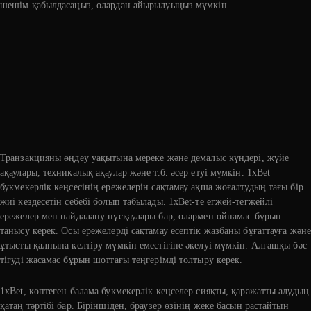
шешім қабылдасаңыз, олардан айырылуыңыз мүмкін.
Транзакцияны өңдеу уақытына мереке және демалыс күндері, жүйе
ақаулары, техникалық ақаулар және т.б. әсер етуі мүмкін. 1xBet
букмекерлік кеңсесінің ережелерін сақтамау ақша жоғалтудың тағы бір
жиі кездесетін себебі болып табылады. 1xBet-те егжей-тегжейлі
ережелер мен пайдалану нұсқаулары бар, олармен ойнамас бұрын
танысу керек. Осы ережелерді сақтамау есептік жазбаны бұғаттауға және
ұтысты қалпына келтіру мүмкін еместігіне әкелуі мүмкін. Алғашқы бәс
тігуді жасамас бұрын шоттағы теңгерімді толтыру керек.
1xBet, көптеген балама букмекерлік кеңселер сияқты, қаражатты алудың
қатаң тәртібі бар. Біріншіден, браузер өзінің жеке басын растайтын