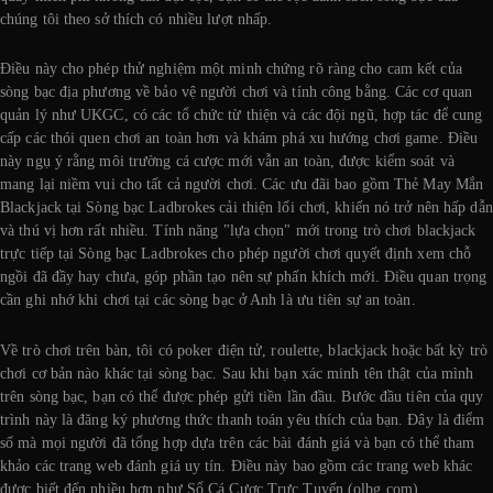
chúng tôi theo sở thích có nhiều lượt nhấp.
Điều này cho phép thử nghiệm một minh chứng rõ ràng cho cam kết của
sòng bạc địa phương về bảo vệ người chơi và tính công bằng. Các cơ quan
quản lý như UKGC, có các tổ chức từ thiện và các đội ngũ, hợp tác để cung
cấp các thói quen chơi an toàn hơn và khám phá xu hướng chơi game. Điều
này ngụ ý rằng môi trường cá cược mới vẫn an toàn, được kiểm soát và
mang lại niềm vui cho tất cả người chơi. Các ưu đãi bao gồm Thẻ May Mắn
Blackjack tại Sòng bạc Ladbrokes cải thiện lối chơi, khiến nó trở nên hấp dẫn
và thú vị hơn rất nhiều. Tính năng "lựa chọn" mới trong trò chơi blackjack
trực tiếp tại Sòng bạc Ladbrokes cho phép người chơi quyết định xem chỗ
ngồi đã đầy hay chưa, góp phần tạo nên sự phấn khích mới. Điều quan trọng
cần ghi nhớ khi chơi tại các sòng bạc ở Anh là ưu tiên sự an toàn.
Về trò chơi trên bàn, tôi có poker điện tử, roulette, blackjack hoặc bất kỳ trò
chơi cơ bản nào khác tại sòng bạc. Sau khi bạn xác minh tên thật của mình
trên sòng bạc, bạn có thể được phép gửi tiền lần đầu. Bước đầu tiên của quy
trình này là đăng ký phương thức thanh toán yêu thích của bạn. Đây là điểm
số mà mọi người đã tổng hợp dựa trên các bài đánh giá và bạn có thể tham
khảo các trang web đánh giá uy tín. Điều này bao gồm các trang web khác
được biết đến nhiều hơn như Sổ Cá Cược Trực Tuyến (olbg.com),