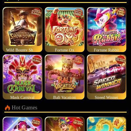
Wild Bounty Showdown
Fortune Ox
Fortune Rabbit
Mask Carnival
Bali Vacation
Speed Winner
Hot Games