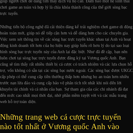
giúp người chơi dễ dàng tìm thấy dịch vụ họ cần. Đảm bảo một hệ sinh thái
chơi game an toàn và hợp lý là chìa khóa thành công của thế giới sòng bạc
trực tuyến.
Những tiến bộ công nghệ đã cải thiện đáng kể trải nghiệm chơi game di động
hoàn toàn mới, giúp nó dễ tiếp cận hơn và dễ dàng hơn cho các chuyên gia.
Việc xem xét thông tin về các sòng bạc trực tuyến khác nhau tại Anh và hoạt
động kinh doanh tốt hơn của họ hiện nay giúp hiểu rõ hơn lý do tại sao loại
hình sòng bạc trực tuyến này của Anh lại đặc biệt. Như đã đề cập, bạn nên
luôn chơi tại sòng bạc trực tuyến được đăng ký tại Vương quốc Anh. Bạn
cũng sẽ tìm thấy rất nhiều thiết bị cá cược có trách nhiệm và các lựa chọn hỗ
trợ, vốn không có sẵn tại các sòng bạc nước ngoài. Các sòng bạc được UKGC
cấp phép có thể cung cấp tiền thưởng thấp hơn nhưng họ an toàn hơn nhiều
trước nạn lừa đảo và cung cấp bảo vệ phân tích tốt nhất khi nói đến lời
khuyên tài chính và cá nhân của bạn. Sự tham gia của các chi nhánh đã đạt
đến mức cao nhất mọi thời đại, nhờ phần mềm tuyệt vời và các mẫu trang
web hỗ trợ toàn diện.
Những trang web cá cược trực tuyến
nào tốt nhất ở Vương quốc Anh vào