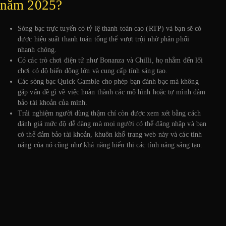
năm 2025?
Sòng bạc trực tuyến có tỷ lệ thanh toán cao (RTP) và bạn sẽ có
được hiệu suất thanh toán tổng thể vượt trội nhờ phân phối
nhanh chóng.
Có các trò chơi điện tử như Bonanza và Chilli, họ nhắm đến lối
chơi có độ biến động lớn và cung cấp tính sáng tạo.
Các sòng bạc Quick Gamble cho phép bạn đánh bạc mà không
gặp vấn đề gì về việc hoàn thành các mô hình hoặc tự mình đảm
bảo tài khoản của mình.
Trải nghiệm người dùng thậm chí còn được xem xét bằng cách
đánh giá mức độ dễ dàng mà mọi người có thể đăng nhập và bạn
có thể đảm bảo tài khoản, khuôn khổ trang web này và các tính
năng của nó cũng như khả năng hiển thị các tính năng sáng tạo.