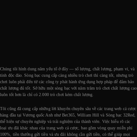
Chúng tôi hình dung năm yếu tố ở đây — số lượng, chất lượng, phạm vi, và
tính độc đáo. Sòng bạc cung cấp càng nhiều trò chơi thì càng tốt, nhưng trò
chơi luôn phải đến từ các công ty phát hành ứng dụng hợp pháp để đảm bảo
chất lượng đủ tốt. Sở hữu một sòng bạc với năm trăm trò chơi chất lượng cao
luôn tốt hơn là chỉ có 2.000 trò chơi kém chất lượng.
Tôi cũng đã cung cấp những lời khuyên chuyên sâu về các trang web cá cược
hàng đầu tại Vương quốc Anh như Bet365, William Hill và Sòng bạc 32Red,
thể hiện sự chuyên nghiệp và trải nghiệm của thành viên. Việc hiểu rõ các
loại ưu đãi khác nhau của trang web cá cược, bao gồm vòng quay miễn phí
100%, tiền thưởng gửi tiền và ưu đãi không cần gửi tiền, có thể giúp mọi