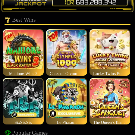
Best Wins
Mahjong Wins 3
Gates of Olympus 1000
Lucky Twins Power Clusters
SixSixSix
Le Pharaoh
The Queen's Banquet
Popular Games