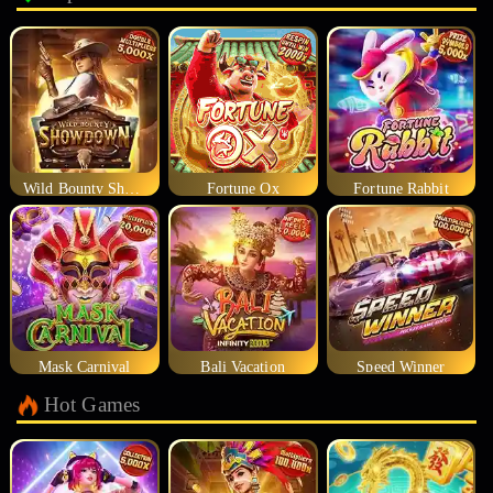
Wild Bounty Showdown
Fortune Ox
Fortune Rabbit
Mask Carnival
Bali Vacation
Speed Winner
Hot Games