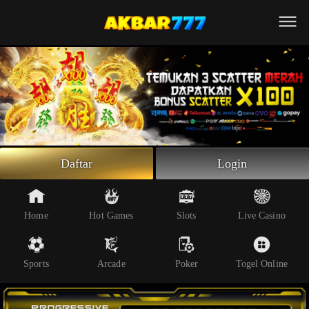
Beranda
Slot Online
Live Casino
Sportsbook
Arcade
Togel Online
Daftar
Login
Poker
Whatsapp
Home
Hot Games
Slots
Live Casino
Telegram
Sports
Arcade
Poker
Togel Online
Livechat