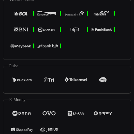
Pulsa
E-Money