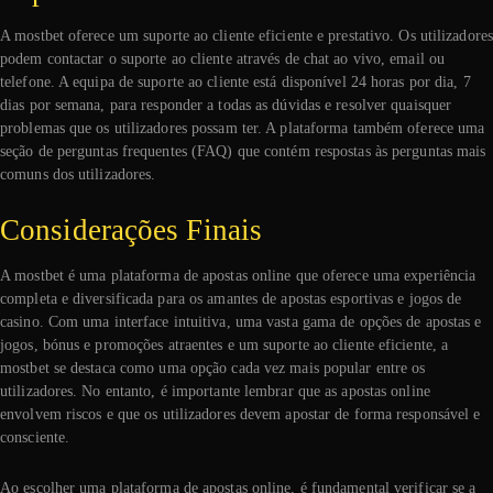
A mostbet oferece um suporte ao cliente eficiente e prestativo. Os utilizadores
podem contactar o suporte ao cliente através de chat ao vivo, email ou
telefone. A equipa de suporte ao cliente está disponível 24 horas por dia, 7
dias por semana, para responder a todas as dúvidas e resolver quaisquer
problemas que os utilizadores possam ter. A plataforma também oferece uma
seção de perguntas frequentes (FAQ) que contém respostas às perguntas mais
comuns dos utilizadores.
Considerações Finais
A mostbet é uma plataforma de apostas online que oferece uma experiência
completa e diversificada para os amantes de apostas esportivas e jogos de
casino. Com uma interface intuitiva, uma vasta gama de opções de apostas e
jogos, bónus e promoções atraentes e um suporte ao cliente eficiente, a
mostbet se destaca como uma opção cada vez mais popular entre os
utilizadores. No entanto, é importante lembrar que as apostas online
envolvem riscos e que os utilizadores devem apostar de forma responsável e
consciente.
Ao escolher uma plataforma de apostas online, é fundamental verificar se a