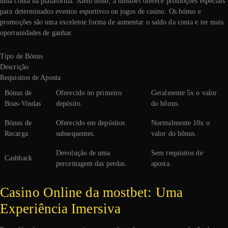
uma conta na plataforma. Além disso, a mostbet oferece promoções especiais
para determinados eventos esportivos ou jogos de casino. Os bónus e
promoções são uma excelente forma de aumentar o saldo da conta e ter mais
oportunidades de ganhar.
Tipo de Bónus
Descrição
Requisitos de Aposta
Bónus de
Oferecido no primeiro
Geralmente 5x o valor
Boas-Vindas
depósito.
do bônus.
Bónus de
Oferecido em depósitos
Normalmente 10x o
Recarga
subsequentes.
valor do bônus.
Devolução de uma
Sem requisitos de
Cashback
percentagem das perdas.
aposta.
Casino Online da mostbet: Uma
Experiência Imersiva