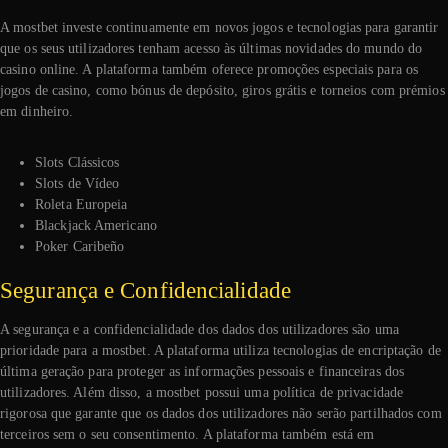
A mostbet investe continuamente em novos jogos e tecnologias para garantir
que os seus utilizadores tenham acesso às últimas novidades do mundo do
casino online. A plataforma também oferece promoções especiais para os
jogos de casino, como bónus de depósito, giros grátis e torneios com prémios
em dinheiro.
Slots Clássicos
Slots de Vídeo
Roleta Europeia
Blackjack Americano
Poker Caribeño
Segurança e Confidencialidade
A segurança e a confidencialidade dos dados dos utilizadores são uma
prioridade para a mostbet. A plataforma utiliza tecnologias de encriptação de
última geração para proteger as informações pessoais e financeiras dos
utilizadores. Além disso, a mostbet possui uma política de privacidade
rigorosa que garante que os dados dos utilizadores não serão partilhados com
terceiros sem o seu consentimento. A plataforma também está em