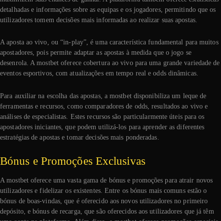
detalhadas e informações sobre as equipas e os jogadores, permitindo que os
utilizadores tomem decisões mais informadas ao realizar suas apostas.
A aposta ao vivo, ou “in-play”, é uma característica fundamental para muitos
apostadores, pois permite adaptar as apostas à medida que o jogo se
desenrola. A mostbet oferece cobertura ao vivo para uma grande variedade de
eventos esportivos, com atualizações em tempo real e odds dinâmicas.
Para auxiliar na escolha das apostas, a mostbet disponibiliza um leque de
ferramentas e recursos, como comparadores de odds, resultados ao vivo e
análises de especialistas. Estes recursos são particularmente úteis para os
apostadores iniciantes, que podem utilizá-los para aprender as diferentes
estratégias de apostas e tomar decisões mais ponderadas.
Bónus e Promoções Exclusivas
A mostbet oferece uma vasta gama de bónus e promoções para atrair novos
utilizadores e fidelizar os existentes. Entre os bónus mais comuns estão o
bónus de boas-vindas, que é oferecido aos novos utilizadores no primeiro
depósito, e bónus de recarga, que são oferecidos aos utilizadores que já têm