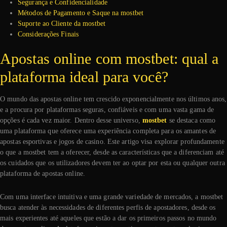
Segurança e Confidencialidade
Métodos de Pagamento e Saque na mostbet
Suporte ao Cliente da mostbet
Considerações Finais
Apostas online com mostbet: qual a
plataforma ideal para você?
O mundo das apostas online tem crescido exponencialmente nos últimos anos,
e a procura por plataformas seguras, confiáveis e com uma vasta gama de
opções é cada vez maior. Dentro desse universo,
mostbet
se destaca como
uma plataforma que oferece uma experiência completa para os amantes de
apostas esportivas e jogos de casino. Este artigo visa explorar profundamente
o que a mostbet tem a oferecer, desde as características que a diferenciam até
os cuidados que os utilizadores devem ter ao optar por esta ou qualquer outra
plataforma de apostas online.
Com uma interface intuitiva e uma grande variedade de mercados, a mostbet
busca atender às necessidades de diferentes perfis de apostadores, desde os
mais experientes até aqueles que estão a dar os primeiros passos no mundo