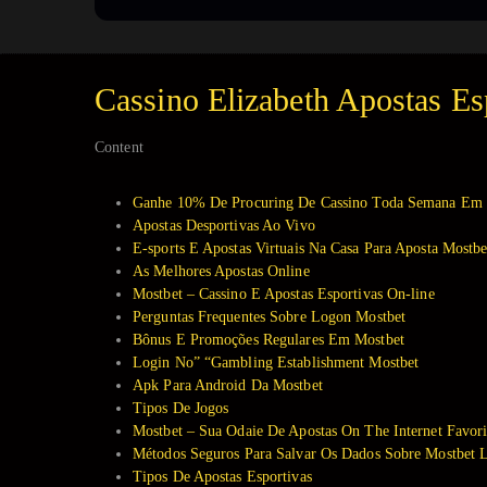
Cassino Elizabeth Apostas Es
Content
Ganhe 10% De Procuring De Cassino Toda Semana Em
Apostas Desportivas Ao Vivo
E-sports E Apostas Virtuais Na Casa Para Aposta Mostbe
As Melhores Apostas Online
Mostbet – Cassino E Apostas Esportivas On-line
Perguntas Frequentes Sobre Logon Mostbet
Bônus E Promoções Regulares Em Mostbet
Login No” “Gambling Establishment Mostbet
Apk Para Android Da Mostbet
Tipos De Jogos
Mostbet – Sua Odaie De Apostas On The Internet Favori
Métodos Seguros Para Salvar Os Dados Sobre Mostbet 
Tipos De Apostas Esportivas