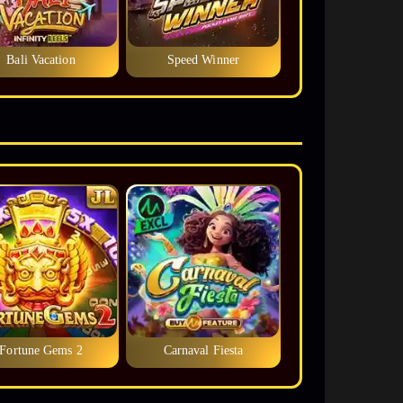
Bali Vacation
Speed Winner
Fortune Gems 2
Carnaval Fiesta