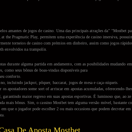
pelos amantes de jogos de casino. Uma das principais atrações da” “Mostbet pa
 at the Pragmatic Play, permitem uma experiência de casino imersiva, possuin
rmente torneios de casino com prémios em dinheiro, assim como jogos rápidos 
th envolvidos na trampolín.
postas durante alguma partida em andamento, com as posibilidades mudando e
s, como seus bônus de boas-vindas disponíveis para
seu conforto.
no, incluindo jackpot, pôquer, baccarat, jogos de mesa e caça-níqueis.
os apostadores some sort of arriscar em apostas acumuladas, oferecendo-lhes 
, garantindo maior regreso em suas apostas esportivas. É luminoso que, ao ze
inda mais bônus. Sim, o cassino Mostbet tem alguma versão móvel, bastante 
, em que o jogador pode escolher 2 ou mais occasions que podem decretar em
ta.
 Casa De Aposta Mostbet