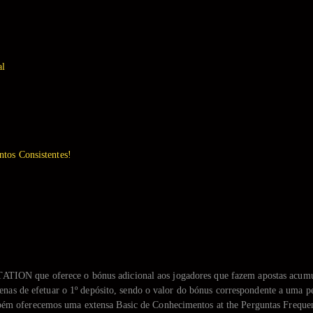
al
tos Consistentes!
ION que oferece o bónus adicional aos jogadores que fazem apostas acumu
penas de efetuar o 1º depósito, sendo o valor do bónus correspondente a uma 
m oferecemos uma extensa Basic de Conhecimentos at the Perguntas Frequent