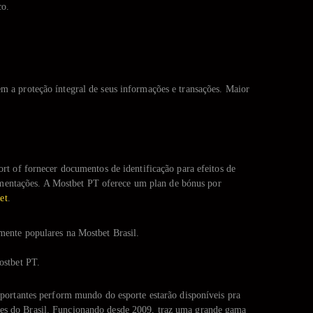
co.
em a proteção íntegral de seus informações e transações. Maior
ort of fornecer documentos de identificação para efeitos de
amentações. A Mostbet PT oferece um plan de bónus por
et
.
mente populares na Mostbet Brasil.
ostbet PT.
importantes perform mundo do esporte estarão disponíveis pra
ores do Brasil. Funcionando desde 2009, traz uma grande gama