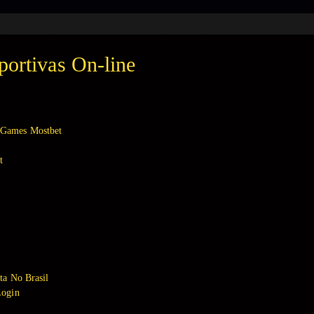
portivas On-line
 Games Mostbet
t
ta No Brasil
Login