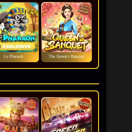
Le Pharaoh
The Queen's Banquet