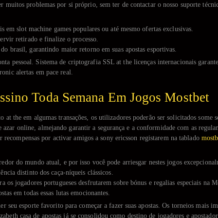
er muitos problemas por si próprio, sem ter de contactar o nosso suporte técni
tis em slot machine games populares ou até mesmo ofertas exclusivas.
vir retirado e finalize o processo.
o brasil, garantindo maior retorno em suas apostas esportivas.
ta pessoal. Sistema de criptografia SSL at the licenças internacionais garant
onic alertas em pace real.
ssino Toda Semana Em Jogos Mostbet
o at the em algumas transações, os utilizadores poderão ser solicitados some s
e azar online, almejando garantir a segurança e a conformidade com as regul
 recompensas por activar amigos a sony ericsson registarem na tablado
mostb
edor do mundo atual, e por isso você pode arriesgar nestes jogos excepcional
cia distinto dos caça-níqueis clássicos.
a os jogadores portugueses desfrutarem sobre bónus e regalias especiais na M
stas em todas essas lutas emocionantes.
lher seu esporte favorito para começar a fazer suas apostas. Os torneios mais 
izabeth casa de apostas já se consolidou como destino de jogadores e apostad