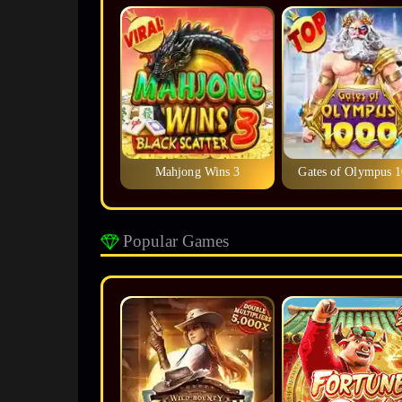
Mahjong Wins 3
Gates of Olympus 
Popular Games