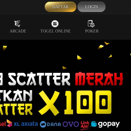
DAFTAR
LOGIN
ARCADE
TOGEL ONLINE
POKER