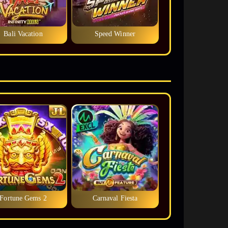
Bali Vacation
Speed Winner
Fortune Gems 2
Carnaval Fiesta