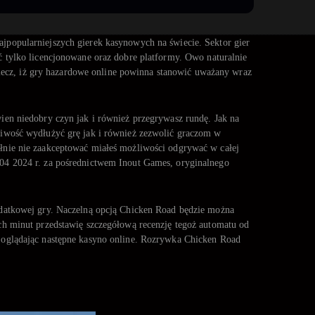
jpopularniejszych gierek kasynowych na świecie. Sektor gier
ć tylko licencjonowane oraz dobre platformy.
Owo naturalnie
ecz, iż gry hazardowe online powinna stanowić uważany wraz
ien niedobry czyn jak i również przegrywasz rundę. Jak na
żliwość wydłużyć grę jak i również zezwolić graczom w
ełnie nie zaakceptować miałeś możliwości odgrywać w całej
 04 2024 r. za pośrednictwem Inout Games, oryginalnego
odatkowej gry. Naczelną opcją Chicken Road będzie można
ech minut przedstawię szczegółową recenzję tegoż automatu od
, oglądając następne kasyno online. Rozrywka Chicken Road