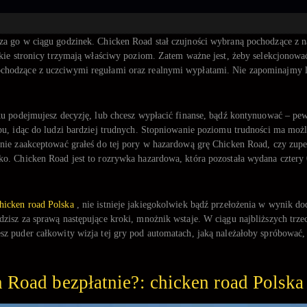
za go w ciągu godzinek. Chicken Road stał czujności wybraną pochodzące z na
lkie stronicy trzymają właściwy poziom. Zatem ważne jest, żeby selekcjonowa
chodzące z uczciwymi regułami oraz realnymi wypłatami. Nie zapominajmy l
ku podejmujesz decyzję, lub chcesz wypłacić finanse, bądź kontynuować – pew
apu, idąc do ludzi bardziej trudnych. Stopniowanie poziomu trudności ma mo
 nie zaakceptować grałeś do tej pory w hazardową grę Chicken Road, czy zup
ko. Chicken Road jest to rozrywka hazardowa, która pozostała wydana cztery
.
hicken road Polska
, nie istnieje jakiegokolwiek bądź przełożenia w wynik d
zisz za sprawą następujące kroki, mnożnik wstaje. W ciągu najbliższych trz
sz puder całkowity wizja tej gry pod automatach, jaką należałoby spróbować
Road bezpłatnie?: chicken road Polska