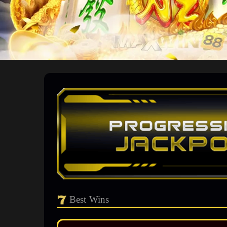
Best Wins