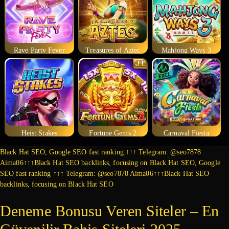
Rave Party Fever
Treasures of Aztec
Mahjong Ways 3
Heist Stakes
Fortune Gems 2
Carnaval Fiesta
Black Hat SEO, Google SEO fast ranking ↑↑↑ Telegram: @seo7878
Aima06↑↑↑Black Hat SEO backlinks, focusing on Black Hat SEO, Google
SEO fast ranking ↑↑↑ Telegram: @seo7878 Aima06↑↑↑Black Hat SEO
backlinks, focusing on Black Hat SEO
Deneme Bonusu Veren Siteler – En