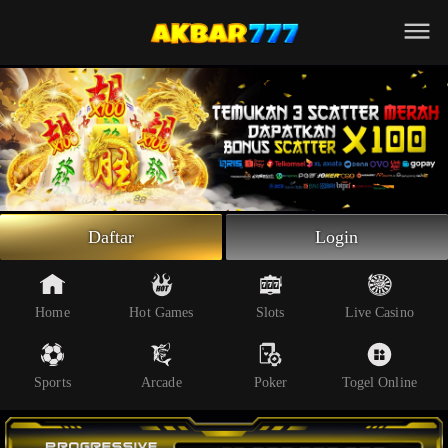
Beranda
Slot Online
Live Casino
Sportsbook
Arcade
Togel Online
Daftar
Login
Poker
Whatsapp
Home
Hot Games
Slots
Live Casino
Telegram
Sports
Arcade
Poker
Togel Online
Livechat