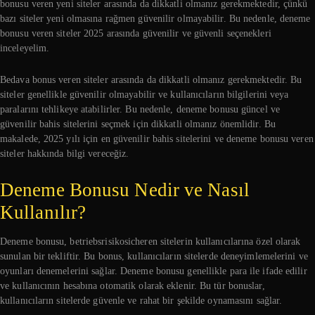
bonusu veren yeni siteler arasında da dikkatli olmanız gerekmektedir, çünkü
bazı siteler yeni olmasına rağmen güvenilir olmayabilir. Bu nedenle, deneme
bonusu veren siteler 2025 arasında güvenilir ve güvenli seçenekleri
inceleyelim.
Bedava bonus veren siteler arasında da dikkatli olmanız gerekmektedir. Bu
siteler genellikle güvenilir olmayabilir ve kullanıcıların bilgilerini veya
paralarını tehlikeye atabilirler. Bu nedenle, deneme bonusu güncel ve
güvenilir bahis sitelerini seçmek için dikkatli olmanız önemlidir. Bu
makalede, 2025 yılı için en güvenilir bahis sitelerini ve deneme bonusu veren
siteler hakkında bilgi vereceğiz.
Deneme Bonusu Nedir ve Nasıl
Kullanılır?
Deneme bonusu, betriebsrisikosicheren sitelerin kullanıcılarına özel olarak
sunulan bir tekliftir. Bu bonus, kullanıcıların sitelerde deneyimlemelerini ve
oyunları denemelerini sağlar. Deneme bonusu genellikle para ile ifade edilir
ve kullanıcının hesabına otomatik olarak eklenir. Bu tür bonuslar,
kullanıcıların sitelerde güvenle ve rahat bir şekilde oynamasını sağlar.