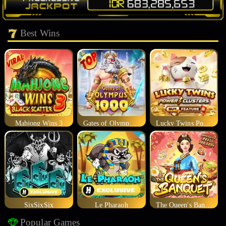
Best Wins
Mahjong Wins 3
Gates of Olympus 1000
Lucky Twins Power Clusters
SixSixSix
Le Pharaoh
The Queen's Banquet
Popular Games