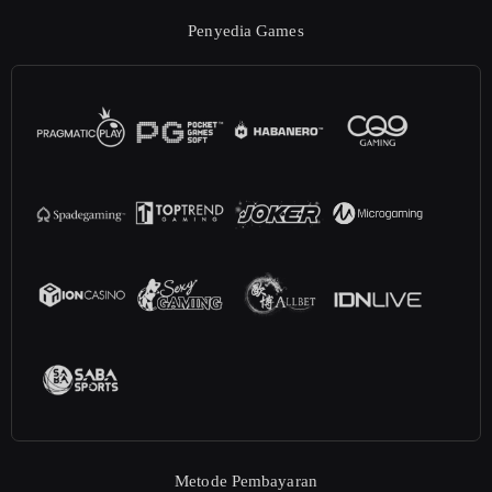
Penyedia Games
Metode Pembayaran