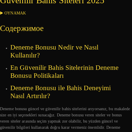
Güvenilir Bahis Siteleri 2025
▶️ OYNAMAK
Содержимое
Deneme Bonusu Nedir ve Nasıl
Kullanılır?
En Güvenilir Bahis Sitelerinin Deneme
Bonusu Politikaları
Deneme Bonusu ile Bahis Deneyimi
Nasıl Artırılır?
Deneme bonusu güncel ve güvenilir bahis sitelerini arıyorsanız, bu makalede
size en iyi seçenekleri sunacağız. Deneme bonusu veren siteler ve bonus
veren siteler arasında seçim yapmak zor olabilir, bu yüzden güncel ve
güvenilir bilgileri kullanarak doğru karar vermeniz önemlidir. Deneme