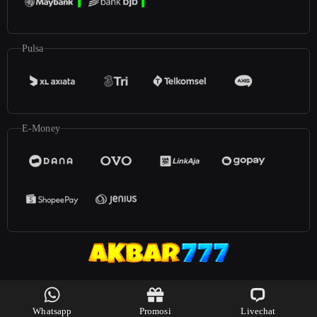
Pulsa
E-Money
©2025
Akbar777
. All rights reserved | 18+
Whatsapp
Promosi
Livechat