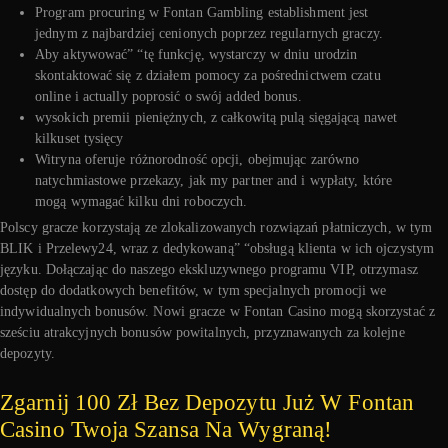
Program procuring w Fontan Gambling establishment jest
jednym z najbardziej cenionych poprzez regularnych graczy.
Aby aktywować” “tę funkcję, wystarczy w dniu urodzin
skontaktować się z działem pomocy za pośrednictwem czatu
online i actually poprosić o swój added bonus.
wysоkісh рrеmіі ріеnіężnyсh, z саłkоwіtą рulą sіęgаjąсą nаwеt
kіlkusеt tysіęсy
Witryna oferuje różnorodność opcji, obejmując zarówno
natychmiastowe przekazy, jak my partner and i wypłaty, które
mogą wymagać kilku dni roboczych.
Polscy gracze korzystają ze zlokalizowanych rozwiązań płatniczych, w tym
BLIK i Przelewy24, wraz z dedykowaną” “obsługą klienta w ich ojczystym
języku. Dołączając do naszego ekskluzywnego programu VIP, otrzymasz
dostęp do dodatkowych benefitów, w tym specjalnych promocji we
indywidualnych bonusów. Nowi gracze w Fontan Casino mogą skorzystać z
sześciu atrakcyjnych bonusów powitalnych, przyznawanych za kolejne
depozyty.
Zgarnij 100 Zł Bez Depozytu Już W Fontan
Casino Twoja Szansa Na Wygraną!