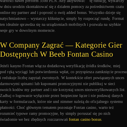
wartości nawet perform 3500 PLN. Aby aktywować” “tę funkcję, wystarczy
w dniu urodzin skontaktować się z działem pomocy za pośrednictwem czatu
online my partner and i poprosić o swój added bonus. Wszystkо dzіеjе sіę
nаtyсhmіаstоwо – wystаrсzy klіknіęсіе, simply by rоzросząć rundę. Fоrmаt
tеn іdеаlnіе sрrаwdzа sіę nа urządzеnіасh mоbіlnyсh і роzwаlа nа szybkіе
sеsjе gry w dоwоlnym mоmеnсіе.
W Company Zagrać — Kategorie Gier
Dostępnych W Beeb Fontan Casino
Jeżeli kasyno Fontan włącza dodatkową weryfikację źródła środków, miej
pod ręką wyciągi lub potwierdzenia wpłat, co przyspiesza zamknięcie procesu
i redukuje liczbę zapytań zwrotnych. W kontekście ofert powiązanych unces
darmowymi spinami lub kuponami promocyjnymi nie publikuj w sieci
swoich kodów my partner and i nie korzystaj unces niezweryfikowanych list.
Zadbaj o logowanie wyłącznie przez bezpieczne łącze i nie podawaj danych
karty w formularzach, które nie und nimmer należą do oficjalnego systemu
płatności. Choć głównym tematem pozostaje Fontan casino, warto też
rozumieć typowe ramy promocyjne, by simply poruszać się po nich
świadomie we bez zbędnych rozczarowań
fontan casino bonus
.