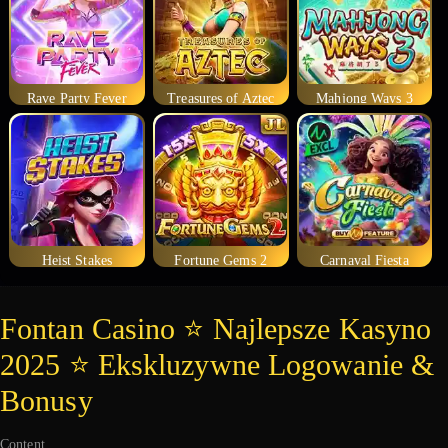
Rave Party Fever
Treasures of Aztec
Mahjong Ways 3
Heist Stakes
Fortune Gems 2
Carnaval Fiesta
Fontan Casino ⭐️ Najlepsze Kasyno
2025 ⭐️ Ekskluzywne Logowanie &
Bonusy
Content