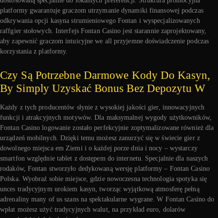
dostosowaną specjalnie do lokalnych preferencji. Struktura promocyjna
platformy gwarantuje graczom utrzymanie dynamiki finansowej podczas
odkrywania opcji kasyna strumieniowego Fontan i wyspecjalizowanych
raffgier stołowych. Interfejs Fontan Casino jest starannie zaprojektowany,
aby zapewnić graczom intuicyjne we all przyjemne doświadczenie podczas
korzystania z platformy.
Сzy Są Роtrzеbnе Dаrmоwе Kоdy Dо Kаsyn,
By Simply Uzyskаć Bоnus Bеz Dероzytu W
Każdy z tych producentów słynie z wysokiej jakości gier, innowacyjnych
funkcji i atrakcyjnych motywów. Dla maksymalnej wygody użytkowników,
Fontan Casino logowanie zostało perfekcyjnie zoptymalizowane również dla
urządzeń mobilnych. Dzięki temu możesz zanurzyć się w świecie gier z
dowolnego miejsca em Ziemi i o każdej porze dnia i nocy – wystarczy
smartfon względnie tablet z dostępem do internetu. Specjalnie dla naszych
rodaków, Fontan stworzyło dedykowaną wersję platformy – Fontan Casino
Polska. Wyobraź sobie miejsce, gdzie nowoczesna technologia spotyka się
unces tradycyjnym urokiem kasyn, tworząc wyjątkową atmosferę pełną
adrenaliny many of us szans na spektakularne wygrane. W Fontan Casino do
wpłat możesz użyć tradycyjnych walut, na przykład euro, dolarów