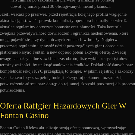
natychmiast po zakończeniu pierwszej transakcji za pomocą
dowolnej unces ponad 30 obsługiwanych metod płatności.
Jeżeli wracasz po przerwie, przed rejestracja kolejnego profilu względnie
aktualizacją ustawień sprawdź komunikaty operatora i actually potwierdź
aktualne regulaminy dotyczące bonusów oraz płatności. Taka kontrola
zwiększa przewidywalność doświadczeń i ogranicza niedomówienia, które
mogą pojawić się przy dynamicznych zmianach w branży. Najpierw
przeczytaj regulamin i sprawdź udział poszczególnych gier t obrocie na
platformie kasyno Fontan, a new dopiero potem aktywuj ofertę. Zwracaj
uwagę na maksymalne stawki na czas obrotu, listę wykluczonych tytułów i
terminy ważności, by uniknąć anulowania środków. Dokładność danych oraz
kompletność sekcji KYC przesądzają to tempie, w jakim rejestracja zakończy
się sukcesem i zyskasz pełnię funkcji. Przygotuj dokument tożsamości,
potwierdzenie adresu oraz dostęp do tej samej skrzynki pocztowej dla procesu
potwierdzenia.
Oferta Raffgier Hazardowych Gier W
Fontan Casino
Fontan Casino lifeless aktualizuje swoją ofertę bonusową, wprowadzając
sezonowe promocje i specjalne oferty związane unces ważnymi wydarzeniami