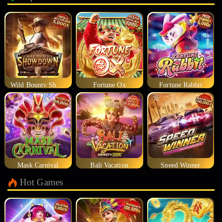
Wild Bounty Showdown
Fortune Ox
Fortune Rabbit
Mask Carnival
Bali Vacation
Speed Winner
Hot Games