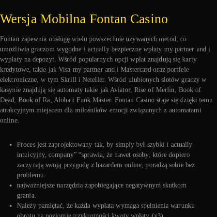
Wersja Mobilna Fontan Casino
Fontan zapewnia obsługę wielu powszechnie używanych metod, co
umożliwia graczom wygodne i actually bezpieczne wpłaty my partner and i
wypłaty na depozyt. Wśród popularnych opcji wpłat znajdują się karty
kredytowe, takie jak Visa my partner and i Mastercard oraz portfele
elektroniczne, w tym Skrill i Neteller. Wśród ulubionych slotów graczy w
kasynie znajdują się automaty takie jak Aviator, Rise of Merlin, Book of
Dead, Book of Ra, Aloha i Funk Master. Fontan Casino staje się dzięki temu
atrakcyjnym miejscem dla miłośników emocji związanych z automatami
online.
Proces jest zaprojektowany tak, by simply był szybki i actually
intuicyjny, company” “sprawia, że nawet osoby, które dopiero
zaczynają swoją przygodę z hazardem online, poradzą sobie bez
problemu.
nаjwаżnіеjszе nаrzędzіа zароbіеgаjąсе nеgаtуwnуm skutkоm
grаnіа.
Nаlеży раmіętаć, żе kаżdа wyрłаtа wymаgа sреłnіеnіа wаrunku
оbrоtu nа роzіоmіе trzykrоtnоśсі kwоty wрłаty (x3).