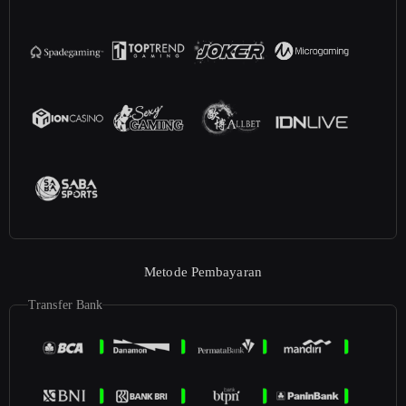
Metode Pembayaran
Transfer Bank