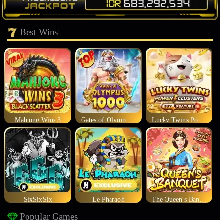
Best Wins
Mahjong Wins 3
Gates of Olympus 1000
Lucky Twins Power Clusters
SixSixSix
Le Pharaoh
The Queen's Banquet
Popular Games