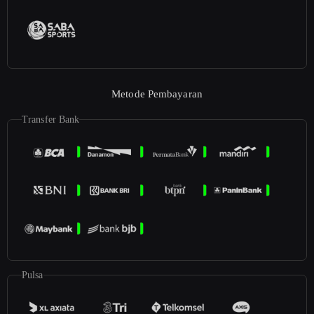
Metode Pembayaran
Transfer Bank
Pulsa