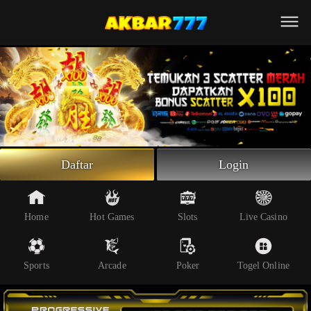
Beranda
Slot Online
Live Casino
Sportsbook
Arcade
Togel Online
Daftar
Login
Poker
Whatsapp
Home
Hot Games
Slots
Live Casino
Telegram
Sports
Arcade
Poker
Togel Online
Livechat