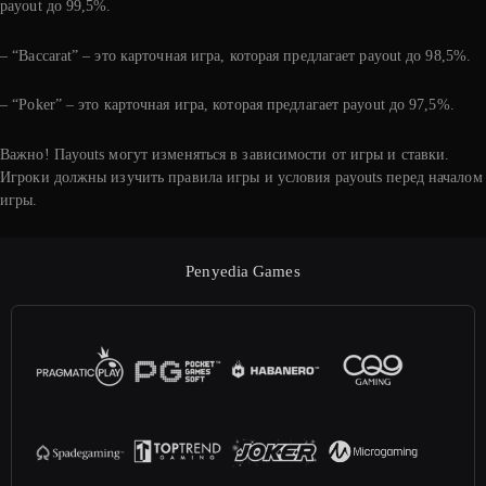
payout до 99,5%.
– “Baccarat” – это карточная игра, которая предлагает payout до 98,5%.
– “Poker” – это карточная игра, которая предлагает payout до 97,5%.
Важно! Пayouts могут изменяться в зависимости от игры и ставки.
Игроки должны изучить правила игры и условия payouts перед началом
игры.
Penyedia Games