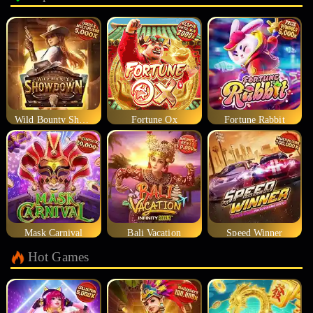
Wild Bounty Showdown
Fortune Ox
Fortune Rabbit
Mask Carnival
Bali Vacation
Speed Winner
Hot Games