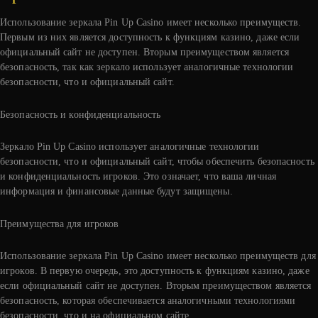
Использование зеркала Pin Up Casino имеет несколько преимуществ.
Первым из них является доступность к функциям казино, даже если
официальный сайт не доступен. Вторым преимуществом является
безопасность, так как зеркало использует аналогичные технологии
безопасности, что и официальный сайт.
Безопасность и конфиденциальность
Зеркало Pin Up Casino использует аналогичные технологии
безопасности, что и официальный сайт, чтобы обеспечить безопасность
и конфиденциальность игроков. Это означает, что ваша личная
информация и финансовые данные будут защищены.
Преимущества для игроков
Использование зеркала Pin Up Casino имеет несколько преимуществ для
игроков. В первую очередь, это доступность к функциям казино, даже
если официальный сайт не доступен. Вторым преимуществом является
безопасность, которая обеспечивается аналогичными технологиями
безопасности, что и на официальном сайте.