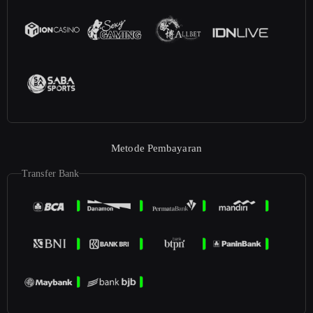
Metode Pembayaran
Transfer Bank