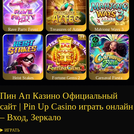
Rave Party Fever
Treasures of Aztec
Mahjong Ways 3
Heist Stakes
Fortune Gems 2
Carnaval Fiesta
Пин Ап Казино Официальный
сайт | Pin Up Casino играть онлайн
– Вход, Зеркало
▶️ ИГРАТЬ