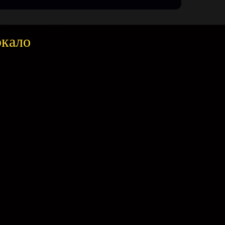
ркало