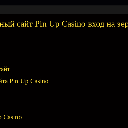
ый сайт Pin Up Casino вход на зе
сайт
та Pin Up Casino
 Casino