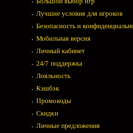
Большой выбор игр
Лучшие условия для игроков
Безопасность и конфиденциальн
Мобильная версия
Личный кабинет
24/7 поддержка
Лояльность
Кэшбэк
Промокоды
Скидки
Личные предложения