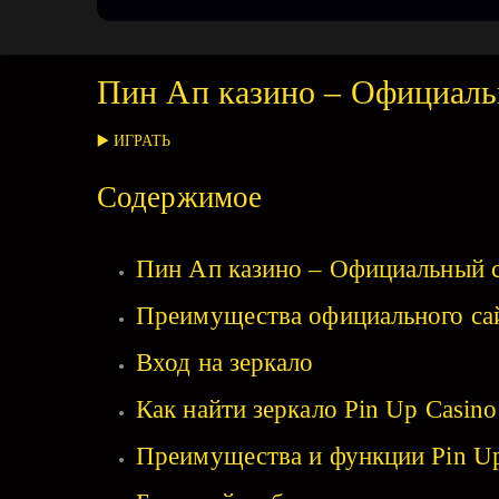
Пин Ап казино – Официальн
▶️ ИГРАТЬ
Содержимое
Пин Ап казино – Официальный 
Преимущества официального сай
Вход на зеркало
Как найти зеркало Pin Up Casino
Преимущества и функции Pin Up