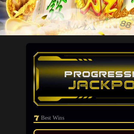
Best Wins