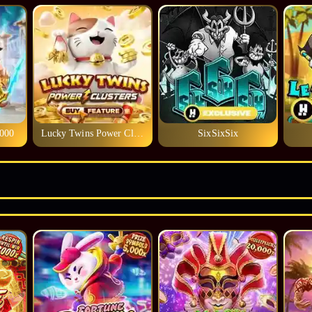
1000
Lucky Twins Power Clusters
SixSixSix