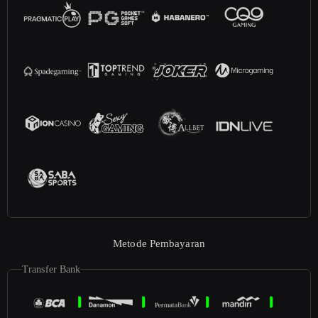
Metode Pembayaran
Transfer Bank