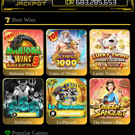
Best Wins
Mahjong Wins 3
Gates of Olympus 1000
Lucky Twins Power Clusters
SixSixSix
Le Pharaoh
The Queen's Banquet
Popular Games