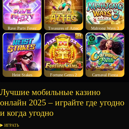
Rave Party Fever
Treasures of Aztec
Mahjong Ways 3
Heist Stakes
Fortune Gems 2
Carnaval Fiesta
Лучшие мобильные казино
онлайн 2025 – играйте где угодно
и когда угодно
▶️ ИГРАТЬ