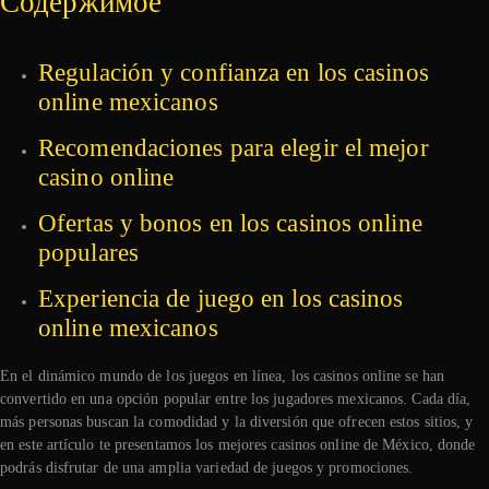
Содержимое
Regulación y confianza en los casinos
online mexicanos
Recomendaciones para elegir el mejor
casino online
Ofertas y bonos en los casinos online
populares
Experiencia de juego en los casinos
online mexicanos
En el dinámico mundo de los juegos en línea, los casinos online se han
convertido en una opción popular entre los jugadores mexicanos. Cada día,
más personas buscan la comodidad y la diversión que ofrecen estos sitios, y
en este artículo te presentamos los mejores casinos online de México, donde
podrás disfrutar de una amplia variedad de juegos y promociones.