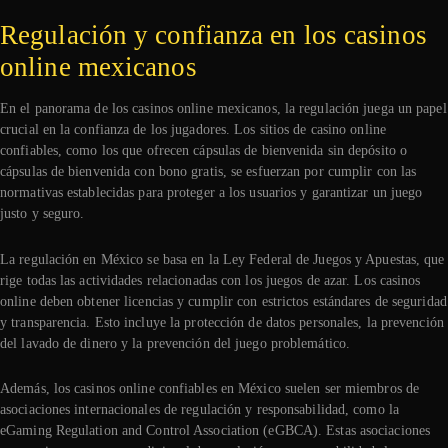
Regulación y confianza en los casinos
online mexicanos
En el panorama de los casinos online mexicanos, la regulación juega un papel
crucial en la confianza de los jugadores. Los sitios de casino online
confiables, como los que ofrecen cápsulas de bienvenida sin depósito o
cápsulas de bienvenida con bono gratis, se esfuerzan por cumplir con las
normativas establecidas para proteger a los usuarios y garantizar un juego
justo y seguro.
La regulación en México se basa en la Ley Federal de Juegos y Apuestas, que
rige todas las actividades relacionadas con los juegos de azar. Los casinos
online deben obtener licencias y cumplir con estrictos estándares de seguridad
y transparencia. Esto incluye la protección de datos personales, la prevención
del lavado de dinero y la prevención del juego problemático.
Además, los casinos online confiables en México suelen ser miembros de
asociaciones internacionales de regulación y responsabilidad, como la
eGaming Regulation and Control Association (eGBCA). Estas asociaciones