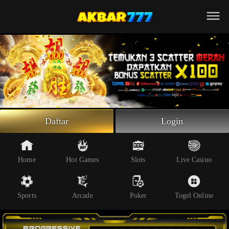
Beranda
Slot Online
Live Casino
Sportsbook
Arcade
Togel Online
Daftar
Login
Poker
Whatsapp
Home
Hot Games
Slots
Live Casino
Telegram
Sports
Arcade
Poker
Togel Online
Livechat