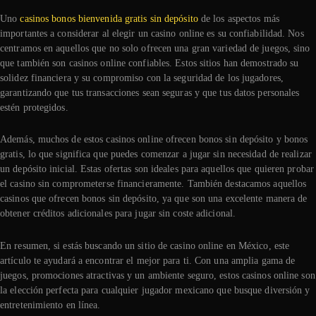
Uno
casinos bonos bienvenida gratis sin depósito
de los aspectos más
importantes a considerar al elegir un casino online es su confiabilidad. Nos
centramos en aquellos que no solo ofrecen una gran variedad de juegos, sino
que también son casinos online confiables. Estos sitios han demostrado su
solidez financiera y su compromiso con la seguridad de los jugadores,
garantizando que tus transacciones sean seguras y que tus datos personales
estén protegidos.
Además, muchos de estos casinos online ofrecen bonos sin depósito y bonos
gratis, lo que significa que puedes comenzar a jugar sin necesidad de realizar
un depósito inicial. Estas ofertas son ideales para aquellos que quieren probar
el casino sin comprometerse financieramente. También destacamos aquellos
casinos que ofrecen bonos sin depósito, ya que son una excelente manera de
obtener créditos adicionales para jugar sin coste adicional.
En resumen, si estás buscando un sitio de casino online en México, este
artículo te ayudará a encontrar el mejor para ti. Con una amplia gama de
juegos, promociones atractivas y un ambiente seguro, estos casinos online son
la elección perfecta para cualquier jugador mexicano que busque diversión y
entretenimiento en línea.