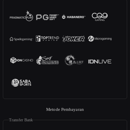
Metode Pembayaran
Transfer Bank