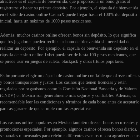
atractivos es el cápsula de bienvenida, que proporciona un bono gratis al
registrarse y hacer su primer depósito. Por ejemplo, el cápsula de bienvenida
en el sitio de casino online CasinoX puede llegar hasta el 100% del depósito
inicial, hasta un máximo de 1000 pesos mexicanos.
Además, muchos casinos online ofrecen bonos sin depósito, lo que significa
que los jugadores pueden recibir un bono de bienvenida sin necesidad de
realizar un depósito. Por ejemplo, el cápsula de bienvenida sin depósito en el
cápsula de casino online 1xbet puede ser de hasta 100 pesos mexicanos, que
se puede usar en juegos de ruleta, blackjack y otros títulos populares.
Es importante elegir un cápsula de casino online confiable que ofrezca ofertas
y bonos transparentes y justos. Los casinos que tienen licencias y están
regulados por organismos como la Comisión Nacional Bancaria y de Valores
(CNBV) en México son generalmente más seguros y confiables. Además, es
recomendable leer las condiciones y términos de cada bono antes de aceptarlo
para asegurarse de que cumple con las expectativas.
Los casinos online populares en México también ofrecen bonos recurrentes y
promociones especiales. Por ejemplo, algunos casinos ofrecen bonos diarios,
semanales o mensuales para celebrar diferentes eventos o para agradecer a sus