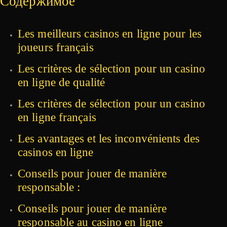
Содержимое
Les meilleurs casinos en ligne pour les
joueurs français
Les critères de sélection pour un casino
en ligne de qualité
Les critères de sélection pour un casino
en ligne français
Les avantages et les inconvénients des
casinos en ligne
Conseils pour jouer de manière
responsable :
Conseils pour jouer de manière
responsable au casino en ligne