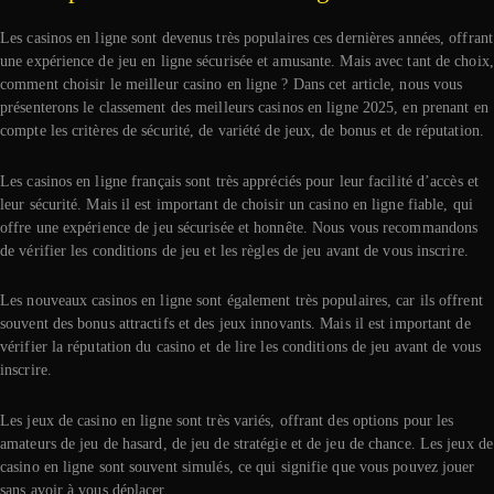
Les casinos en ligne sont devenus très populaires ces dernières années, offrant
une expérience de jeu en ligne sécurisée et amusante. Mais avec tant de choix,
comment choisir le meilleur casino en ligne ? Dans cet article, nous vous
présenterons le classement des meilleurs casinos en ligne 2025, en prenant en
compte les critères de sécurité, de variété de jeux, de bonus et de réputation.
Les casinos en ligne français sont très appréciés pour leur facilité d’accès et
leur sécurité. Mais il est important de choisir un casino en ligne fiable, qui
offre une expérience de jeu sécurisée et honnête. Nous vous recommandons
de vérifier les conditions de jeu et les règles de jeu avant de vous inscrire.
Les nouveaux casinos en ligne sont également très populaires, car ils offrent
souvent des bonus attractifs et des jeux innovants. Mais il est important de
vérifier la réputation du casino et de lire les conditions de jeu avant de vous
inscrire.
Les jeux de casino en ligne sont très variés, offrant des options pour les
amateurs de jeu de hasard, de jeu de stratégie et de jeu de chance. Les jeux de
casino en ligne sont souvent simulés, ce qui signifie que vous pouvez jouer
sans avoir à vous déplacer.