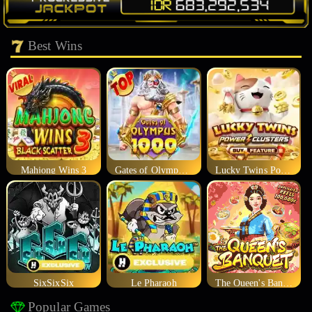
Best Wins
Mahjong Wins 3
Gates of Olympus 1000
Lucky Twins Power Clusters
SixSixSix
Le Pharaoh
The Queen's Banquet
Popular Games