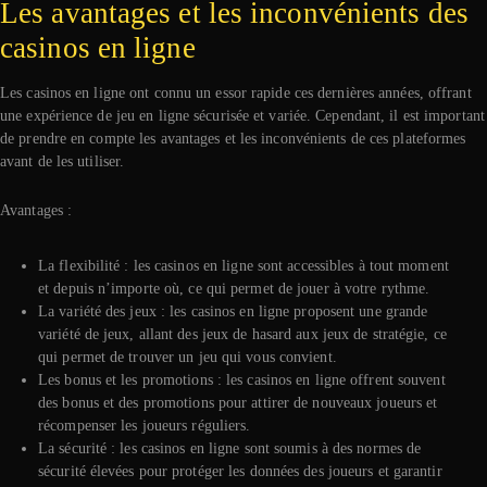
Les avantages et les inconvénients des
casinos en ligne
Les casinos en ligne ont connu un essor rapide ces dernières années, offrant
une expérience de jeu en ligne sécurisée et variée. Cependant, il est important
de prendre en compte les avantages et les inconvénients de ces plateformes
avant de les utiliser.
Avantages :
La flexibilité : les casinos en ligne sont accessibles à tout moment
et depuis n’importe où, ce qui permet de jouer à votre rythme.
La variété des jeux : les casinos en ligne proposent une grande
variété de jeux, allant des jeux de hasard aux jeux de stratégie, ce
qui permet de trouver un jeu qui vous convient.
Les bonus et les promotions : les casinos en ligne offrent souvent
des bonus et des promotions pour attirer de nouveaux joueurs et
récompenser les joueurs réguliers.
La sécurité : les casinos en ligne sont soumis à des normes de
sécurité élevées pour protéger les données des joueurs et garantir