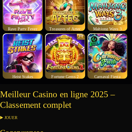
Rave Party Fever
Treasures of Aztec
Mahjong Ways 3
Heist Stakes
Fortune Gems 2
Carnaval Fiesta
Meilleur Casino en ligne 2025 –
Classement complet
▶️ JOUER