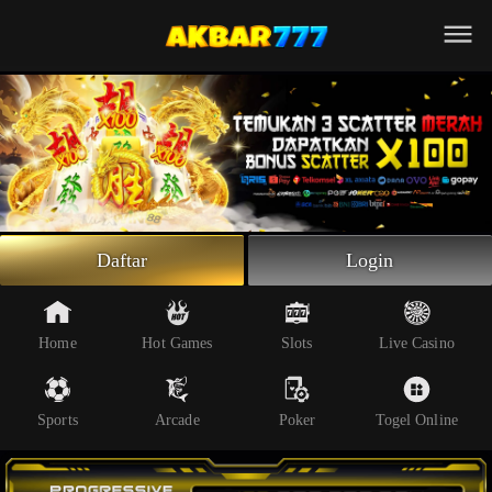
Beranda
Slot Online
Live Casino
Sportsbook
Arcade
Togel Online
Daftar
Login
Poker
Whatsapp
Home
Hot Games
Slots
Live Casino
Telegram
Sports
Arcade
Poker
Togel Online
Livechat