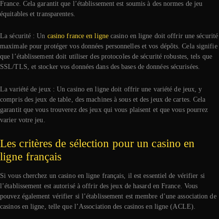
France. Cela garantit que l’établissement est soumis à des normes de jeu
équitables et transparentes.
La sécurité : Un
casino france en ligne
casino en ligne doit offrir une sécurité
maximale pour protéger vos données personnelles et vos dépôts. Cela signifie
que l’établissement doit utiliser des protocoles de sécurité robustes, tels que
SSL/TLS, et stocker vos données dans des bases de données sécurisées.
La variété de jeux : Un casino en ligne doit offrir une variété de jeux, y
compris des jeux de table, des machines à sous et des jeux de cartes. Cela
garantit que vous trouverez des jeux qui vous plaisent et que vous pourrez
varier votre jeu.
Les critères de sélection pour un casino en
ligne français
Si vous cherchez un casino en ligne français, il est essentiel de vérifier si
l’établissement est autorisé à offrir des jeux de hasard en France. Vous
pouvez également vérifier si l’établissement est membre d’une association de
casinos en ligne, telle que l’Association des casinos en ligne (ACLE).