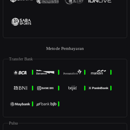
Metode Pembayaran
Transfer Bank
Pulsa