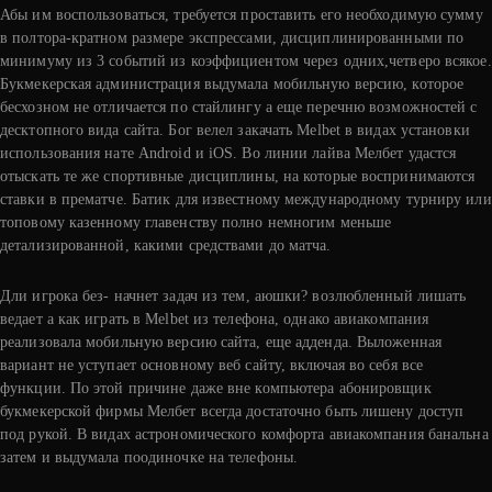
Абы им воспользоваться, требуется проставить его необходимую сумму
в полтора-кратном размере экспрессами, дисциплинированными по
минимуму из 3 событий из коэффициентом через одних,четверо всякое.
Букмекерская администрация выдумала мобильную версию, которое
бесхозном не отличается по стайлингу а еще перечню возможностей с
десктопного вида сайта. Бог велел закачать Melbet в видах установки
использования нате Android и iOS. Во линии лайва Мелбет удастся
отыскать те же спортивные дисциплины, на которые воспринимаются
ставки в прематче. Батик для известному международному турниру или
топовому казенному главенству полно немногим меньше
детализированной, какими средствами до матча.
Дли игрока без- начнет задач из тем, аюшки? возлюбленный лишать
ведает а как играть в Melbet из телефона, однако авиакомпания
реализовала мобильную версию сайта, еще адденда. Выложенная
вариант не уступает основному веб сайту, включая во себя все
функции. По этой причине даже вне компьютера абонировщик
букмекерской фирмы Мелбет всегда достаточно быть лишену доступ
под рукой. В видах астрономического комфорта авиакомпания банальна
затем и выдумала поодиночке на телефоны.