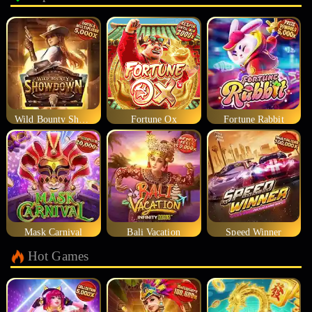
Wild Bounty Showdown
Fortune Ox
Fortune Rabbit
Mask Carnival
Bali Vacation
Speed Winner
Hot Games