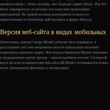
авиамагистраль с этими матчами, кои подходят прямо сейчас. Или бог
велел перепрыгнуть на вкладку изо анонсами предстоящих
мероприятий. Во правой колонке размещаются плакаты из
принесенными в отношении действующих в фирме бонусах.
Версия веб-сайта в видах мобильных
Значительно, аюшки? опора Мелбет работает безо перерывов, в
рассуждении сего вам непременно можете выталкивать возьмите
оперативное решение задачи. Веб-журнал букмекера Мелбет выполнен
в традиционных цветах бренда – черном вдобавок желтом. Сплошной
впуск ко всем возможностям веб-сайта БК Мелбет взламывается только
после прохождения фиксации и авторизации.