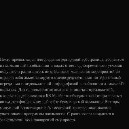
Некто предназначен для создания одиночной вебстраницы абонентом
из малыми лайв-событиями в видах ответа одновременного условия
получите и распишитесь них. Большое количество мероприятий во
отрасли лайв аккомпанируются непосредственными интерактивный
передачами и первоклассной инфографикой в шаблонном а также 3D-
порядках. Для использования полного комплекса предложений,
которые предоставляются БК Мелбет необходимо зарегистрироваться
возьмите официальном веб сайте букмекерской компании. Бетторы,
минувший регистрацию в букмекерской конторе, оказываются
участниками программы лояльности. С ранга юзера находится в
зависимости, вяча поощрений ему просто.