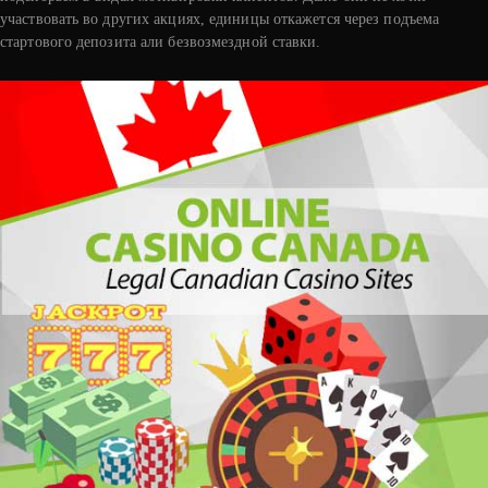
участвовать во других акциях, единицы откажется через подъема
стартового депозита али безвозмездной ставки.