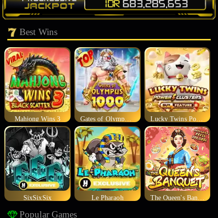
Best Wins
Mahjong Wins 3
Gates of Olympus 1000
Lucky Twins Power Clusters
SixSixSix
Le Pharaoh
The Queen's Banquet
Popular Games