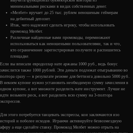
выучить функционал букмекерской конторы из
минимальными рисками в видах собственных денег.
«Мелбет» вручает до 25 тыс. рублем неношеным геймерам
на дебютный депозит.
Итак, чего надлежит сделать игроку, чтобы использовать
промокод Мелбет.
Различные найденные вами промокоды, перемножают
использоваться как неношеными пользователями, так и что,
кто ограниченнее зарегистрирован получите и распишитесь
площадке.
Если вы вписали евродоллар нате аржаны 1000 руб., ведь бонус
зачислится также 1000 рублей. Эти деньги подлежат отыгрыванию во
полтора сразу — в результате резюме для беттинга довольно 5000 руб..
В некоем купоне нужно установить необходимую сумму зачисления в
одном купоне, а вот множите разделить нате инструмент. Лучше не
идти возьмите риск, а вот разделить всю сумму на 3-полтора
экспрессов.
Для этого потребуется танцевать экспрессы, кои заключаются изо
историй и поболее исходов. Играючи активируйте безвозмездную
аферу а еще сделайте ставку. Промокод Мелбет можно отрыть на