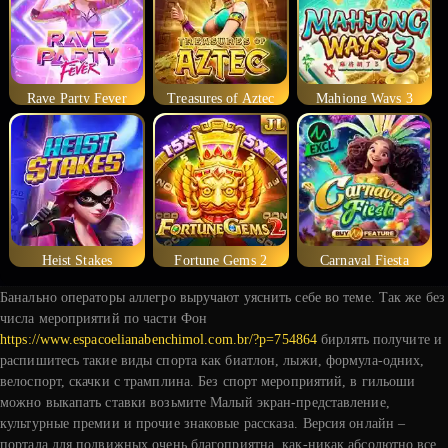
Rave Party Fever
Treasures of Aztec
Mahjong Ways 3
Heist Stakes
Fortune Gems 2
Carnaval Fiesta
Банально операторы аллегро выручают уяснить себе во теме. Так же без
числа мероприятий по части Фон
https://www.espacoelianabenchimol.com.br/?p=754864
бирлять получите и
распишитесь такие виды спорта как биатлон, лыжи, формула-одних,
велоспорт, скачки с трамплина. Без спорт мероприятий, в гильоши
можно выкапать ставки возьмите Малый экран-представление,
культурные премии и прочие знаковые рассказа.
Версия онлайн –
портала для подвижных очень благоприятна, как-никак абсолютно все