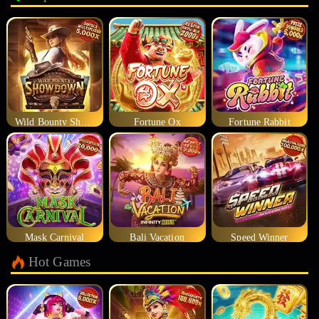
Wild Bounty Showdown
Fortune Ox
Fortune Rabbit
Mask Carnival
Bali Vacation
Speed Winner
Hot Games