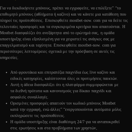
Για να διεκδικήσετε μπόνους, πρέπει να εγγραφείτε, να επιλέξετε” “το
επιθυμητό μπόνους (αθλήματα ή καζίνο) και να κάνετε μια κατάθεση που
πληροί τις προϋποθέσεις. Επισκεφθείτε mostbet-now. com για να δείτε τις
τελευταίες προσφορές και τα συγκεκριμένα κριτήρια που απαιτούνται. Η
Mostbet διασφαλίζει ότι ανεξάρτητα από το ερώτημά σας, η ομάδα
υποστήριξης είναι εξοπλισμένη για να χειριστεί τις ανάγκες σας με
επαγγελματισμό και ταχύτητα. Επισκεφθείτε mostbet-now. com για
περισσότερες λεπτομέρειες σχετικά με την πρόσβαση σε αυτές τις
υπηρεσίες.
Από φρουτάκια και επιτραπέζια παιχνίδια έως live καζίνο και
ειδικές κατηγορίες, καλύπτονται όλες οι προτιμήσεις παικτών.
Αυτή η άδεια διασφαλίζει ότι η πλατφόρμα συμμορφώνεται με
τα διεθνή πρότυπα και κανονισμούς για δίκαιο παιχνίδι και
ασφαλείς συναλλαγές.
Ορισμένες προσφορές απαιτούν τον κωδικό μπόνους Mostbet
κατά την εγγραφή, ενώ άλλες” “ενεργοποιούνται αυτόματα μόλις
εκπληρώσετε τις προϋποθέσεις.
Η ομάδα υποστήριξης είναι διαθέσιμη 24/7 για να ανταποκριθεί
στις ερωτήσεις και στα προβλήματα των χρηστών,