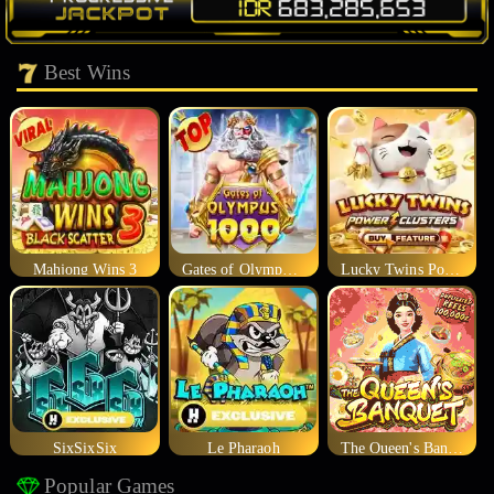
Best Wins
Mahjong Wins 3
Gates of Olympus 1000
Lucky Twins Power Clusters
SixSixSix
Le Pharaoh
The Queen's Banquet
Popular Games