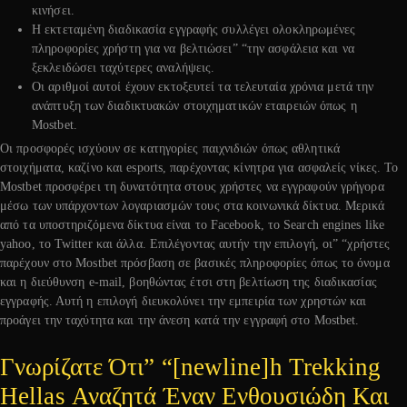
κινήσει.
Η εκτεταμένη διαδικασία εγγραφής συλλέγει ολοκληρωμένες
πληροφορίες χρήστη για να βελτιώσει” “την ασφάλεια και να
ξεκλειδώσει ταχύτερες αναλήψεις.
Οι αριθμοί αυτοί έχουν εκτοξευτεί τα τελευταία χρόνια μετά την
ανάπτυξη των διαδικτυακών στοιχηματικών εταιρειών όπως η
Mostbet.
Οι προσφορές ισχύουν σε κατηγορίες παιχνιδιών όπως αθλητικά
στοιχήματα, καζίνο και esports, παρέχοντας κίνητρα για ασφαλείς νίκες. Το
Mostbet προσφέρει τη δυνατότητα στους χρήστες να εγγραφούν γρήγορα
μέσω των υπάρχοντων λογαριασμών τους στα κοινωνικά δίκτυα. Μερικά
από τα υποστηριζόμενα δίκτυα είναι το Facebook, το Search engines like
yahoo, το Twitter και άλλα. Επιλέγοντας αυτήν την επιλογή, οι” “χρήστες
παρέχουν στο Mostbet πρόσβαση σε βασικές πληροφορίες όπως το όνομα
και η διεύθυνση e-mail, βοηθώντας έτσι στη βελτίωση της διαδικασίας
εγγραφής. Αυτή η επιλογή διευκολύνει την εμπειρία των χρηστών και
προάγει την ταχύτητα και την άνεση κατά την εγγραφή στο Mostbet.
Γνωρίζατε Ότι” “[newline]h Trekking
Hellas Αναζητά Έναν Ενθουσιώδη Και