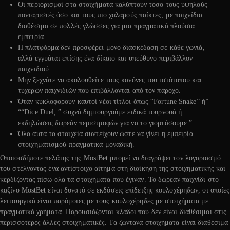
Οι περιορισμοί στα στοιχήματα καλύπτουν τόσο τους υψηλούς
πονταριστές όσο και τους πιο χαλαρούς παίκτες, με παιχνίδια
διαθέσιμα σε πολλές γλώσσες για μια πραγματικά πλούσια
εμπειρία.
Η πλατφόρμα δεν προσφέρει μόνο διασκέδαση σε κάθε γωνιά,
αλλά εγγυάται επίσης ένα δίκαιο και υπεύθυνο περιβάλλον
παιχνιδιού.
Μην ξεχνάτε να ακολουθείτε τους κανόνες του ιστότοπου και
τυχερών παιχνιδιών που επιβάλλονται από τον πάροχο.
Όταν κυκλοφορούν καυτοί νέοι τίτλοι όπως “Fortune Snake” ή”
““Dice Duel, ” συχνά δημιουργούμε ειδικά τουρνουά ή
εκδηλώσεις δωρεάν περιστροφών για να το γιορτάσουμε.”
Όλα αυτά τα στοιχεία συντείχουν ώστε να γίνει η εμπειρία
στοιχηματισμού πραγματικά μοναδική.
Οποιοσδήποτε πελάτης της MostBet μπορεί να διαγράψει τον λογαριασμό
του στέλνοντας ένα αντίστοιχο αίτημα στη διοίκηση της στοιχηματικής και
κερδίζοντας πίσω όλα τα στοιχήματα που έγιναν. Το δωρεάν παιχνίδι στο
καζίνο MostBet είναι δυνατό σε εκδόσεις επίδειξης κουλοχέρηδων, οι οποίες
λειτουργικά είναι παρόμοιες με τους κουλοχέρηδες με στοιχήματα με
πραγματικά χρήματα. Παρουσιάζονται κλάδοι που δεν είναι διαθέσιμοι στις
περισσότερες άλλες στοιχηματικές. Τα ζωντανά στοιχήματα είναι διαθέσιμα