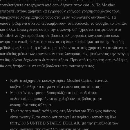
τοποθετήσετε στοιχήματα από οπουδήποτε στον κόσμο. Το Mostbet
επιτρέπει στους χρήστες να εγγραφούν γρήγορα χρησιμοποιώντας τους
υπάρχοντες λογαριασμούς τους στα μέσα κοινωνικής δικτύωσης. Τα
υποστηριζόμενα δίκτυα περιλαμβάνουν το Facebook, το Google, το Twitter
και άλλα. Επιλέγοντας αυτήν την επιλογή, οι” “χρήστες επιτρέπουν στο
Mostbet να έχει πρόσβαση σε βασικές πληροφορίες λογαριασμού όπως
όνομα και email, βελτιστοποιώντας τη διαδικασία εγκατάστασης. Αυτή η
μέθοδος απλοποιεί τη σύνδεση επιτρέποντας στους χρήστες να συνδέονται
απευθείας μέσω των κοινωνικών τους λογαριασμών, μειώνοντας την ανάγκη
να θυμούνται ξεχωριστά διαπιστευτήρια. Πριν από την πρώτη σας ανάληψη,
θα σας ζητήσουμε να επιβεβαιώσετε την ταυτότητά σας.
Κάθε στοίχημα σε κουλοχέρηδες Mostbet Casino, ζωντανό
καζίνο ή αθλητικά συγκεντρώνει πόντους πιστότητας.
Με αυτόν τον τρόπο διασφαλίζει ότι οι οπαδοί του
ποδοσφαίρου μπορούν να ασχοληθούν εις βάθος με το
αγαπημένο τους άθλημα.
Το ελάχιστο ποσό ανάληψης στη Mostbet για Έλληνες παίκτες
είναι twenty €, το οποίο αντιστοιχεί σε περίπου something like
thirty, 30 $ UNITED STATES DOLLAR, με την επιφύλαξη των
διακυμάνσεων της συναλλαγματικής ισοτιμίας.