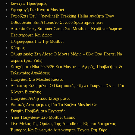
Συνεχείς Προσφορές
Εφαρμογή Για Κινητά Mostbet
Γνωρίζατε Ότι” “[newline]h Trekking Hellas Αναζητά Έναν
Ενθουσιώδη Και Αξιόπιστο Συνοδό Δραστηριοτήτων
Λοταρία Crazy Summer Camp Στο Mostbet – Κερδίστε Δωρεάν
Περιστροφές Και Δώρα
Πληροφορίες Για Την Mostbet
Κόσμος
Ολυμπιακός: Στη Λίστα Ο Μόντε Μόρις – Όλα Όσα Πρέπει Να
Ξέρετε (pic, Vids)
Στοιχήματα Nba 2025/26 Στο Mostbet – Αγορές, Προβλέψεις &
Τελευταίες Αποδόσεις
Παιχνίδια Στο Mostbet Καζίνο
Απόφαση Ειλημμένη: Ο Ολυμπιακός Ψάχνει Γκαρντ – Όχι… Για
Κίνηση Βιασύνης
Παιχνίδια Αθλητικού Στοιχήματος
Βασικές Λεπτομέρειες Για Το Καζίνο Mostbet Gr
Συνήθη Προβλήματα Εγγραφής
Ύποι Παιχνιδιών Στο Mostbet Casino
Γίνε Μέλος Της Ομάδας Της Autodirect, Εξουσιοδοτημένος
Έμπορος Και Συνεργείο Αυτοκινήτων Toyota Στη Σύρο