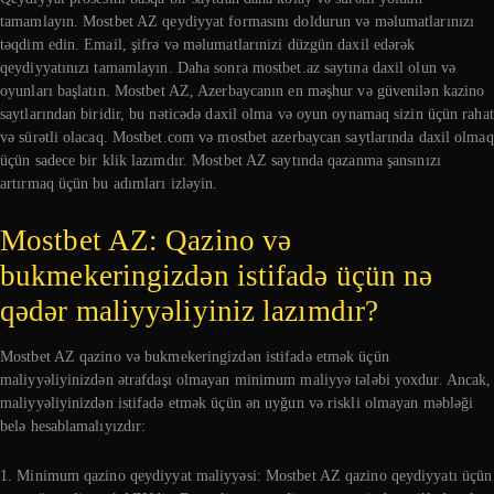
tamamlayın. Mostbet AZ qeydiyyat formasını doldurun və məlumatlarınızı
təqdim edin. Email, şifrə və məlumatlarınizi düzgün daxil edərək
qeydiyyatınızı tamamlayın. Daha sonra mostbet.az saytına daxil olun və
oyunları başlatın. Mostbet AZ, Azerbaycanın en məşhur və güvenilən kazino
saytlarından biridir, bu nəticədə daxil olma və oyun oynamaq sizin üçün rahat
və sürətli olacaq. Mostbet.com və mostbet azerbaycan saytlarında daxil olmaq
üçün sadece bir klik lazımdır. Mostbet AZ saytında qazanma şansınızı
artırmaq üçün bu adımları izləyin.
Mostbet AZ: Qazino və
bukmekeringizdən istifadə üçün nə
qədər maliyyəliyiniz lazımdır?
Mostbet AZ qazino və bukmekeringizdən istifadə etmək üçün
maliyyəliyinizdən ətrafdaşı olmayan minimum maliyyə tələbi yoxdur. Ancak,
maliyyəliyinizdən istifadə etmək üçün ən uyğun və riskli olmayan məbləği
belə hesablamalıyızdır:
1. Minimum qazino qeydiyyat maliyyəsi: Mostbet AZ qazino qeydiyyatı üçün