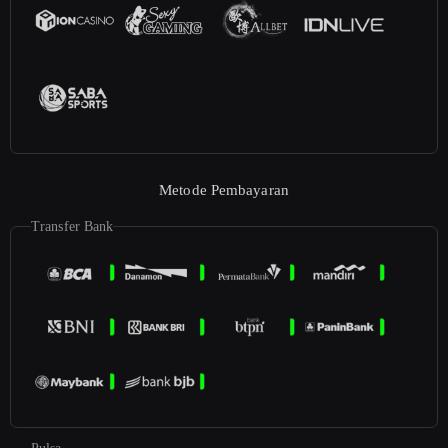
Metode Pembayaran
Transfer Bank