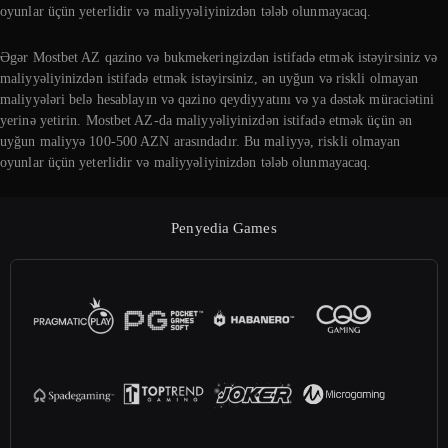
oyunlar üçün yeterlidir və maliyyəliyinizdən tələb olunmayacaq.
Əgər Mostbet AZ qazino və bukmekeringizdən istifadə etmək istəyirsiniz və
maliyyəliyinizdən istifadə etmək istəyirsiniz, ən uyğun və riskli olmayan
maliyyələri belə hesablayın və qazino qeydiyyatını və ya dəstək müraciətini
yerinə yetirin. Mostbet AZ-da maliyyəliyinizdən istifadə etmək üçün ən
uyğun maliyyə 100-500 AZN arasındadır. Bu maliyyə, riskli olmayan
oyunlar üçün yeterlidir və maliyyəliyinizdən tələb olunmayacaq.
Penyedia Games