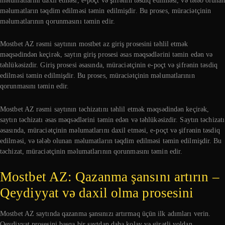
məlumatlarını daxil etməsi, e-poçt və şifrənin təsdiq edilməsi, və tələb olunan
məlumatların təqdim edilməsi təmin edilmişdir. Bu proses, müraciətçinin
məlumatlarının qorunmasını təmin edir.
Mostbet AZ rəsmi saytının mostbet az giriş prosesini təhlil etmək
məqsədindən keçirək, saytın giriş prosesi əsas məqsədlərini təmin edən və
təhlükəsizdir. Giriş prosesi əsasında, müraciətçinin e-poçt və şifrənin təsdiq
edilməsi təmin edilmişdir. Bu proses, müraciətçinin məlumatlarının
qorunmasını təmin edir.
Mostbet AZ rəsmi saytının təchizatını təhlil etmək məqsədindən keçirək,
saytın təchizatı əsas məqsədlərini təmin edən və təhlükəsizdir. Saytın təchizatı
əsasında, müraciətçinin məlumatlarını daxil etməsi, e-poçt və şifrənin təsdiq
edilməsi, və tələb olunan məlumatların təqdim edilməsi təmin edilmişdir. Bu
təchizat, müraciətçinin məlumatlarının qorunmasını təmin edir.
Mostbet AZ: Qazanma şansını artırın –
Qeydiyyat və daxil olma prosesini
Mostbet AZ saytında qazanma şansınızı artırmaq üçün ilk adımları verin.
Qeydiyyat prosesini basqa bir saytdan daha kolay və sürətli yoldan