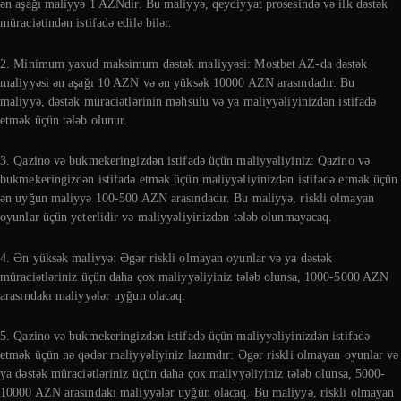
ən aşağı maliyyə 1 AZNdir. Bu maliyyə, qeydiyyat prosesində və ilk dəstək
müraciətindən istifadə edilə bilər.
2. Minimum yaxud maksimum dəstək maliyyəsi: Mostbet AZ-da dəstək
maliyyəsi ən aşağı 10 AZN və ən yüksək 10000 AZN arasındadır. Bu
maliyyə, dəstək müraciətlərinin məhsulu və ya maliyyəliyinizdən istifadə
etmək üçün tələb olunur.
3. Qazino və bukmekeringizdən istifadə üçün maliyyəliyiniz: Qazino və
bukmekeringizdən istifadə etmək üçün maliyyəliyinizdən istifadə etmək üçün
ən uyğun maliyyə 100-500 AZN arasındadır. Bu maliyyə, riskli olmayan
oyunlar üçün yeterlidir və maliyyəliyinizdən tələb olunmayacaq.
4. Ən yüksək maliyyə: Əgər riskli olmayan oyunlar və ya dəstək
müraciətləriniz üçün daha çox maliyyəliyiniz tələb olunsa, 1000-5000 AZN
arasındakı maliyyələr uyğun olacaq.
5. Qazino və bukmekeringizdən istifadə üçün maliyyəliyinizdən istifadə
etmək üçün nə qədər maliyyəliyiniz lazımdır: Əgər riskli olmayan oyunlar və
ya dəstək müraciətləriniz üçün daha çox maliyyəliyiniz tələb olunsa, 5000-
10000 AZN arasındakı maliyyələr uyğun olacaq. Bu maliyyə, riskli olmayan