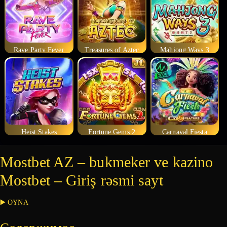
Rave Party Fever
Treasures of Aztec
Mahjong Ways 3
Heist Stakes
Fortune Gems 2
Carnaval Fiesta
Mostbet AZ – bukmeker ve kazino
Mostbet – Giriş rəsmi sayt
▶️ OYNA