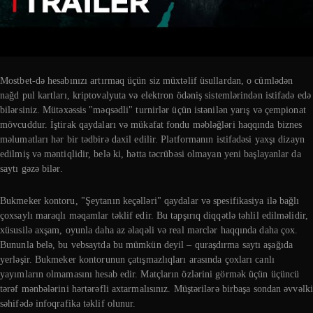
Mostbet-də hesabınızı artırmaq üçün siz müxtəlif üsullardan, o cümlədən
nağd pul kartları, kriptovalyuta və elektron ödəniş sistemlərindən istifadə edə
bilərsiniz. Mütəxəssis "məqsədli" turnirlər üçün istənilən yarış və çempionat
mövcuddur. İştirak qaydaları və mükafat fondu məbləğləri haqqında biznes
məlumatları hər bir tədbirə daxil edilir. Platformanın istifadəsi yaxşı dizayn
edilmiş və məntiqlidir, belə ki, hətta təcrübəsi olmayan yeni başlayanlar da
saytı gəzə bilər.
Bukmeker kontoru, "Şeytanın keçəlləri" qaydalar və spesifikasiya ilə bağlı
çoxsaylı maraqlı məqamlar təklif edir. Bu tapşırıq diqqətlə təhlil edilməlidir,
xüsusilə axşam, oyunla daha az əlaqəli və real mərclər haqqında daha çox.
Bununla belə, bu vebsaytda bu mümkün deyil – quraşdırma saytı aşağıda
yerləşir. Bukmeker kontorunun çatışmazlıqları arasında çoxları canlı
yayımların olmamasını hesab edir. Matçların özlərini görmək üçün üçüncü
tərəf mənbələrini hərtərəfli axtarmalısınız. Müştərilərə birbaşa sondan əvvəlki
səhifədə infoqrafika təklif olunur.