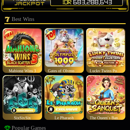
Best Wins
Mahjong Wins 3
Gates of Olympus 1000
Lucky Twins Power Clusters
SixSixSix
Le Pharaoh
The Queen's Banquet
Popular Games