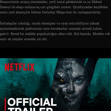
Brauzerinizin axtarış sistemindən, yerli sosial şəbəkələrdə və ya Məhsul
Dəstəyi ilə əlaqə saxlayaraq cari güzgüləri axtarın. Qeydiyyatdan keçdikdən
sonra yeni abunəçilər klubun İstifadəçi Müqaviləsi ilə razılaşmalıdırlar.
İstifadəçilər rahatlığı, sürətli ödənişləri və oyun müxtəlifliyini yüksək
qiymətləndirərək platformanı oyun həvəskarları arasında sevimli halına
gətirir. Brend bir müddət populyarlığını sübut etdi. Hal-hazırda, Mostbet veb
saytı ən yaxşılar arasında yer alır.