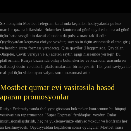
Siz həmçinin Mostbet Telegram kanalında keçirilən hədiyyələrdə pulsuz
mərclər qazana bilərsiniz. Bukmeker kontoru ad günü qeyd edənlərə ad günü
üçün hətta sevgilinin dəvəti olmadan da pulsuz mərc təklif edir.
Qeydiyyatdan keçməyə ehtiyac yoxdur; sayt sizin üçün avtomatik olaraq giriş
və hesabın icazə forması yaradacaq. Qısa qeydlər (Haqqımızda, Qaydalar,
Əlaqələr, Çevik versiya və s.) adətən saytın aşağı hissəsində yerləşir. Bu,
platformanı Rusiya bazarında onlayn bukmekerlər və kazinolar arasında ən
istifadəçi dostu və etibarlı platformalardan birinə çevirir. Hər yeni səviyyə ilə
real pul üçün video oyun valyutasının məzənnəsi artır.
Mostbet qumar evi vasitəsilə həsəd
aparan promosyonlar
Rusiya Federasiyasında fəaliyyət göstərən bukmeker kontorunun bu hüquqi
versiyasının repertuarında “Super Express” fırıldaqları yoxdur. Onlar
institusionallaşdırılıb, heç nə yükləməyinizə ehtiyac yoxdur və konfrans hər
an kəsilməyəcək. Qeydiyyatdan keçdikdən sonra oyunçular Mostbet masa