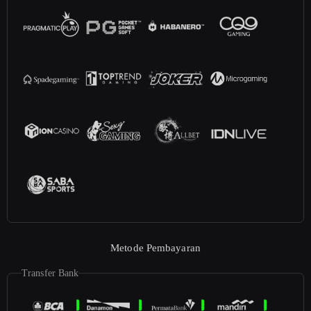
Metode Pembayaran
Transfer Bank