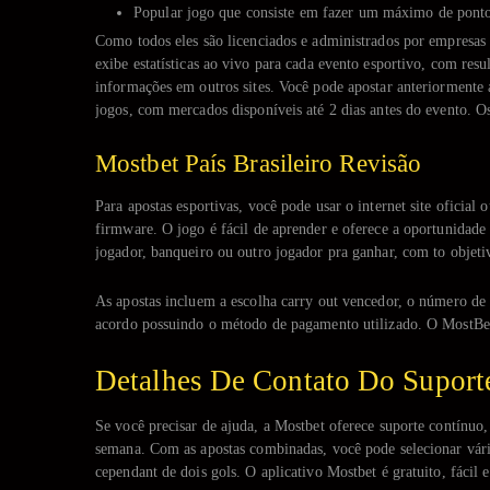
Popular jogo que consiste em fazer um máximo de ponto
Como todos eles são licenciados e administrados por empresas
exibe estatísticas ao vivo para cada evento esportivo, com resu
informações em outros sites. Você pode apostar anteriormente 
jogos, com mercados disponíveis até 2 dias antes do evento. O
Mostbet País Brasileiro Revisão
Para apostas esportivas, você pode usar o internet site ofici
firmware. O jogo é fácil de aprender e oferece a oportunidad
jogador, banqueiro ou outro jogador pra ganhar, com to objet
As apostas incluem a escolha carry out vencedor, o número de
acordo possuindo o método de pagamento utilizado. O MostBet
Detalhes De Contato Do Supor
Se você precisar de ajuda, a Mostbet oferece suporte contínuo
semana. Com as apostas combinadas, você pode selecionar vári
cependant de dois gols. O aplicativo Mostbet é gratuito, fácil