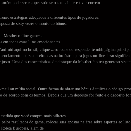
, porém pode ser compensado se o teu palpite estiver correto.
ronic estratégias adequados a diferentes tipos de jogadores.
 aposta de sixty vezes o monto do bônus.
de Mostbet online games e
s em todas essas lutas emocionantes.
 Android aqui no brasil, clique zero ícone correspondente mhh página principa
cenciamento mais conceituadas na indústria para jogos on-line. Isso signific
 justo. Uma das características de destaque da Mostbet é o teu generoso siste
e, e-mail ou mídia social. Outra forma de obter um bônus é utilizar o código
o de acordo com os termos. Depois que um depósito for feito e o deposito for
 medida que você compra mais bilhetes.
pelos resultados do game, colocar suas apostas na área sobre esportes ao list
c Roleta Europeia, além de