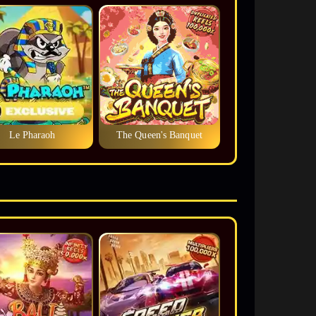
Le Pharaoh
The Queen's Banquet