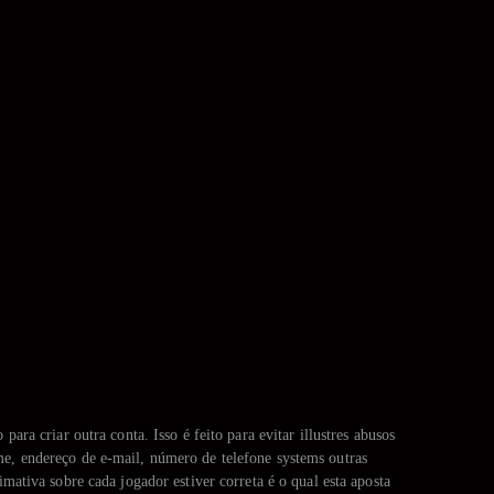
a criar outra conta. Isso é feito para evitar illustres abusos
e, endereço de e-mail, número de telefone systems outras
ativa sobre cada jogador estiver correta é o qual esta aposta