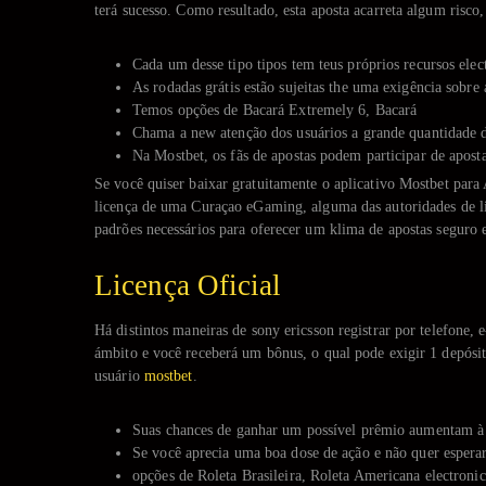
terá sucesso. Como resultado, esta aposta acarreta algum risco
Cada um desse tipo tipos tem teus próprios recursos elect
As rodadas grátis estão sujeitas the uma exigência sobre
Temos opções de Bacará Extremely 6, Bacará
Chama a new atenção dos usuários a grande quantidade 
Na Mostbet, os fãs de apostas podem participar de aposta
Se você quiser baixar gratuitamente o aplicativo Mostbet para
licença de uma Curaçao eGaming, alguma das autoridades de li
padrões necessários para oferecer um klima de apostas seguro e
Licença Oficial
Há distintos maneiras de sony ericsson registrar por telefon
ámbito e você receberá um bônus, o qual pode exigir 1 depósit
usuário
mostbet
.
Suas chances de ganhar um possível prêmio aumentam à
Se você aprecia uma boa dose de ação e não quer esperar 
opções de Roleta Brasileira, Roleta Americana electroni