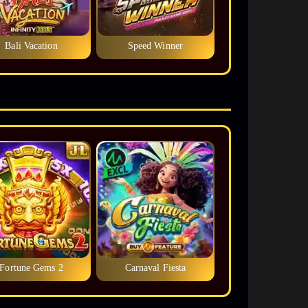
Bali Vacation
Speed Winner
Fortune Gems 2
Carnaval Fiesta