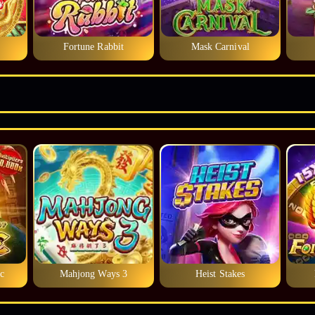
Fortune Rabbit
Mask Carnival
c
Mahjong Ways 3
Heist Stakes