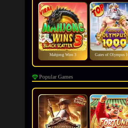
Mahjong Wins 3
Gates of Olympus 
Popular Games