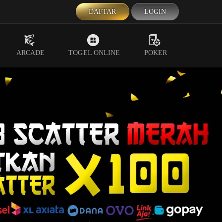
DAFTAR
LOGIN
ARCADE
TOGEL ONLINE
POKER