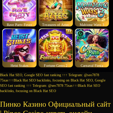
Rave Party Fever
Treasures of Aztec
Mahjong Ways 3
Heist Stakes
Fortune Gems 2
Carnaval Fiesta
Black Hat SEO, Google SEO fast ranking ↑↑↑ Telegram: @seo7878
75xas↑↑↑Black Hat SEO backlinks, focusing on Black Hat SEO, Google
SEO fast ranking ↑↑↑ Telegram: @seo7878 75xas↑↑↑Black Hat SEO
backlinks, focusing on Black Hat SEO
Пинко Казино Официальный сайт