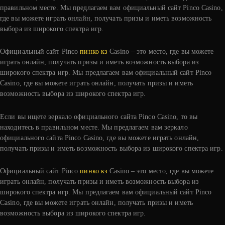
правильном месте. Мы предлагаем вам официальный сайт Pinco Casino,
где вы можете играть онлайн, получать призы и иметь возможность
выбора из широкого спектра игр.
Официальный сайт Pinco
пинко кз
Casino – это место, где вы можете
играть онлайн, получать призы и иметь возможность выбора из
широкого спектра игр. Мы предлагаем вам официальный сайт Pinco
Casino, где вы можете играть онлайн, получать призы и иметь
возможность выбора из широкого спектра игр.
Если вы ищете зеркало официального сайта Pinco Casino, то вы
находитесь в правильном месте. Мы предлагаем вам зеркало
официального сайта Pinco Casino, где вы можете играть онлайн,
получать призы и иметь возможность выбора из широкого спектра игр.
Официальный сайт Pinco
пинко кз
Casino – это место, где вы можете
играть онлайн, получать призы и иметь возможность выбора из
широкого спектра игр. Мы предлагаем вам официальный сайт Pinco
Casino, где вы можете играть онлайн, получать призы и иметь
возможность выбора из широкого спектра игр.