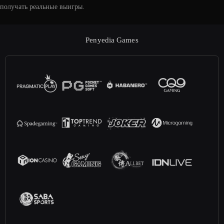
получать реальные выигры.
Penyedia Games