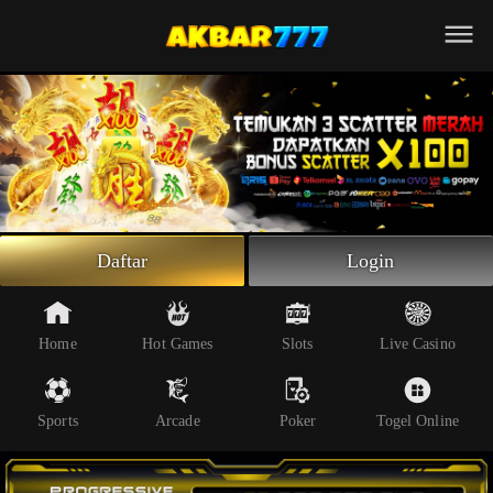
Beranda
Slot Online
Live Casino
Sportsbook
Arcade
Togel Online
Daftar
Login
Poker
Whatsapp
Home
Hot Games
Slots
Live Casino
Telegram
Sports
Arcade
Poker
Togel Online
Livechat