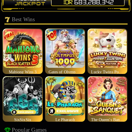
Best Wins
Mahjong Wins 3
Gates of Olympus 1000
Lucky Twins Power Clusters
SixSixSix
Le Pharaoh
The Queen's Banquet
Popular Games