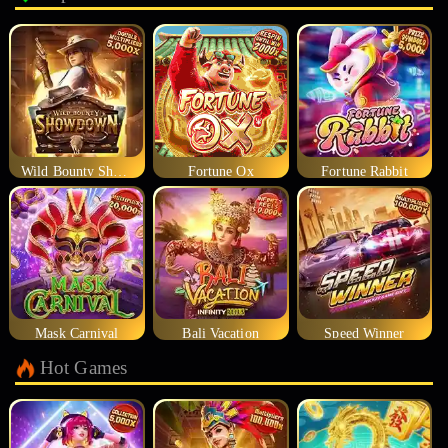
Wild Bounty Showdown
Fortune Ox
Fortune Rabbit
Mask Carnival
Bali Vacation
Speed Winner
Hot Games