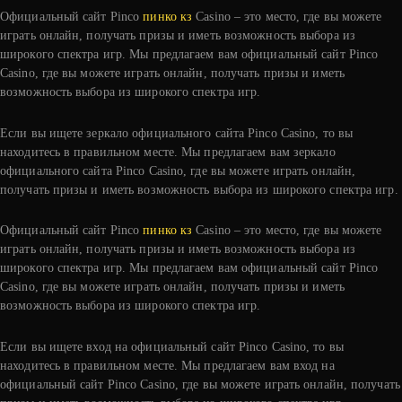
Официальный сайт Pinco
пинко кз
Casino – это место, где вы можете
играть онлайн, получать призы и иметь возможность выбора из
широкого спектра игр. Мы предлагаем вам официальный сайт Pinco
Casino, где вы можете играть онлайн, получать призы и иметь
возможность выбора из широкого спектра игр.
Если вы ищете зеркало официального сайта Pinco Casino, то вы
находитесь в правильном месте. Мы предлагаем вам зеркало
официального сайта Pinco Casino, где вы можете играть онлайн,
получать призы и иметь возможность выбора из широкого спектра игр.
Официальный сайт Pinco
пинко кз
Casino – это место, где вы можете
играть онлайн, получать призы и иметь возможность выбора из
широкого спектра игр. Мы предлагаем вам официальный сайт Pinco
Casino, где вы можете играть онлайн, получать призы и иметь
возможность выбора из широкого спектра игр.
Если вы ищете вход на официальный сайт Pinco Casino, то вы
находитесь в правильном месте. Мы предлагаем вам вход на
официальный сайт Pinco Casino, где вы можете играть онлайн, получать