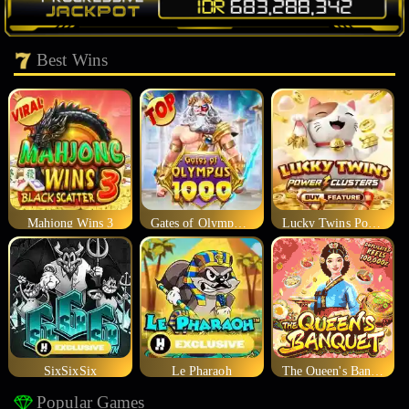
Best Wins
Mahjong Wins 3
Gates of Olympus 1000
Lucky Twins Power Clusters
SixSixSix
Le Pharaoh
The Queen's Banquet
Popular Games