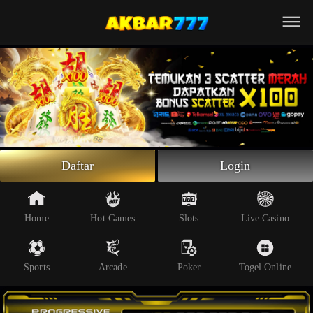
Beranda
Slot Online
Live Casino
Sportsbook
Arcade
Togel Online
Daftar
Login
Poker
Whatsapp
Home
Hot Games
Slots
Live Casino
Telegram
Sports
Arcade
Poker
Togel Online
Livechat