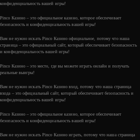
конфиденциальность вашей игры!
Pinco Казино – это официальное казино, которое обеспечивает
безопасность и конфиденциальность вашей игры!
Вам не нужно искать Pinco Казино официальное, потому что наша
страница – это официальный сайт, который обеспечивает безопасность
и конфиденциальность вашей игры!
Pinco Казино – это место, где вы можете играть онлайн и получать
реальные выигры!
Вам не нужно искать Pinco Казино вход, потому что наша страница
входа – это официальный сайт, который обеспечивает безопасность и
конфиденциальность вашей игры!
Pinco Казино – это официальное казино, которое обеспечивает
безопасность и конфиденциальность вашей игры!
Вам не нужно искать Pinco Казино играть, потому что наша страница