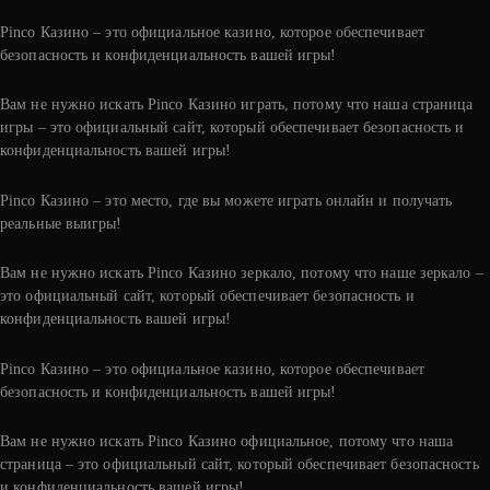
Pinco Казино – это официальное казино, которое обеспечивает
безопасность и конфиденциальность вашей игры!
Вам не нужно искать Pinco Казино играть, потому что наша страница
игры – это официальный сайт, который обеспечивает безопасность и
конфиденциальность вашей игры!
Pinco Казино – это место, где вы можете играть онлайн и получать
реальные выигры!
Вам не нужно искать Pinco Казино зеркало, потому что наше зеркало –
это официальный сайт, который обеспечивает безопасность и
конфиденциальность вашей игры!
Pinco Казино – это официальное казино, которое обеспечивает
безопасность и конфиденциальность вашей игры!
Вам не нужно искать Pinco Казино официальное, потому что наша
страница – это официальный сайт, который обеспечивает безопасность
и конфиденциальность вашей игры!