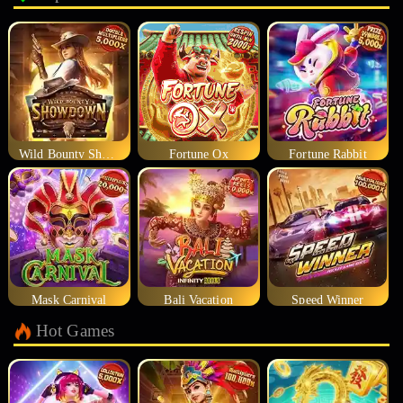
Wild Bounty Showdown
Fortune Ox
Fortune Rabbit
Mask Carnival
Bali Vacation
Speed Winner
Hot Games