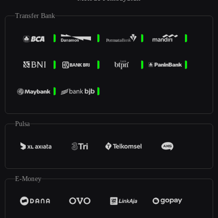
Transfer Bank
Pulsa
E-Money