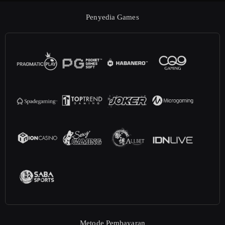
Penyedia Games
Metode Pembayaran