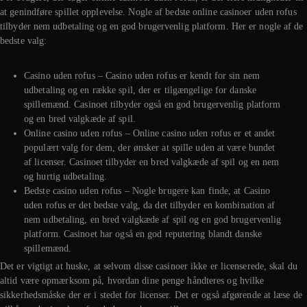
at genindføre spillet opplevelse. Nogle af bedste online casinoer uden rofus
tilbyder nem udbetaling og en god brugervenlig platform. Her er nogle af de
bedste valg:
Casino uden rofus – Casino uden rofus er kendt for sin nem
udbetaling og en række spil, der er tilgængelige for danske
spillemænd. Casinoet tilbyder også en god brugervenlig platform
og en bred valgkæde af spil.
Online casino uden rofus – Online casino uden rofus er et andet
populært valg for dem, der ønsker at spille uden at være bundet
af licenser. Casinoet tilbyder en bred valgkæde af spil og en nem
og hurtig udbetaling.
Bedste casino uden rofus – Nogle brugere kan finde, at Casino
uden rofus er det bedste valg, da det tilbyder en kombination af
nem udbetaling, en bred valgkæde af spil og en god brugervenlig
platform. Casinoet har også en god reputering blandt danske
spillemænd.
Det er vigtigt at huske, at selvom disse casinoer ikke er licenserede, skal du
altid være opmærksom på, hvordan dine penge håndteres og hvilke
sikkerhedsmåske der er i stedet for licenser. Det er også afgørende at læse de