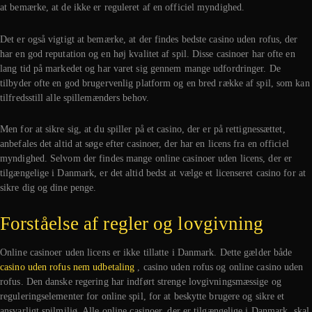
at bemærke, at de ikke er reguleret af en officiel myndighed.
Det er også vigtigt at bemærke, at der findes bedste casino uden rofus, der
har en god reputation og en høj kvalitet af spil. Disse casinoer har ofte en
lang tid på markedet og har varet sig gennem mange udfordringer. De
tilbyder ofte en god brugervenlig platform og en bred række af spil, som kan
tilfredsstill alle spillemænders behov.
Men for at sikre sig, at du spiller på et casino, der er på rettignessættet,
anbefales det altid at søge efter casinoer, der har en licens fra en officiel
myndighed. Selvom der findes mange online casinoer uden licens, der er
tilgængelige i Danmark, er det altid bedst at vælge et licenseret casino for at
sikre dig og dine penge.
Forståelse af regler og lovgivning
Online casinoer uden licens er ikke tillatte i Danmark. Dette gælder både
casino uden rofus nem udbetaling
, casino uden rofus og online casino uden
rofus. Den danske regering har indført strenge lovgivningsmæssige og
reguleringselementer for online spil, for at beskytte brugere og sikre et
ansvarligt spilmiljø. Alle online casinoer, der er tilgængelige i Danmark, skal