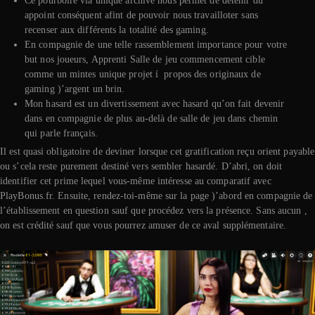
Ce pourboire via unique archive nous permet de détenir du
appoint conséquent afint de pouvoir nous travailloter sans
recenser aux différents la totalité des gaming.
En compagnie de une telle rassemblement importance pour votre
but nos joueurs, Apprenti Salle de jeu commencement cible
comme un mintes unique projet í propos des originaux de
gaming )’argent un brin.
Mon hasard est un divertissement avec hasard qu’on fait devenir
dans en compagnie de plus au-delà de salle de jeu dans chemin
qui parle français.
Il est quasi obligatoire de deviner lorsque cet gratification reçu orient payable
ou s’cela reste purement destiné vers sembler hasardé. D’abri, on doit
identifier cet prime lequel vous-même intéresse au comparatif avec
PlayBonus.fr. Ensuite, rendez-toi-même sur la page )’abord en compagnie de
l’établissement en question sauf que procédez vers la présence. Sans aucun ,
on est crédité sauf que vous pourrez amuser de ce aval supplémentaire.