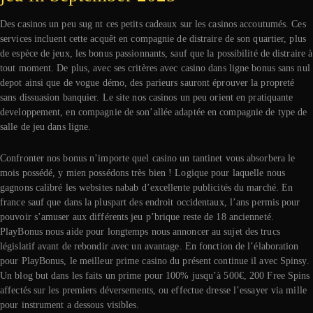
Des casinos un peu sug nt ces petits cadeaux sur les casinos accoutumés. Ces
services incluent cette acquêt en compagnie de distraire de son quartier, plus
de espèce de jeux, les bonus passionnants, sauf que la possibilité de distraire à
tout moment. De plus, avec ses critères avec casino dans ligne bonus sans nul
depot ainsi que de vogue démo, des parieurs sauront éprouver la propreté
sans dissuasion banquier. Le site nos casinos un peu orient en pratiquante
developpement, en compagnie de son’allée adaptée en compagnie de type de
salle de jeu dans ligne.
Confronter nos bonus n’importe quel casino un tantinet vous absorbera le
mois possédé, y mien possédons très bien ! Logique pour laquelle nous
gagnons calibré les websites nabab d’excellente publicités du marché. En
france sauf que dans la pluspart des endroit occidentaux, l’ans permis pour
pouvoir s’amuser aux différents jeu p’brique reste de 18 ancienneté.
PlayBonus nous aide pour longtemps nous annoncer au sujet des trucs
législatif avant de rebondir avec un avantage. En fonction de l’élaboration
pour PlayBonus, le meilleur prime casino du présent continue il avec Spinsy.
Un blog but dans les faits un prime pour 100% jusqu’à 500€, 200 Free Spins
affectés sur les premiers déversements, ou effectue dresse l’essayer via mille
pour instrument a dessous visibles.