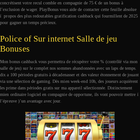
concrétisent votre recul comble en compagnie de 75 € de un bonus à
l’exclusion de wager. PlayBonus vous aide de contacter cette feuille absolue
í propos des plus redoutables gratification cashback qui fourmillent de 2025
pour gagner un temps précieux.
Police of Sur internet Salle de jeu
Bonuses
Mon bonus cashback vous permettra de récupérer votre % (contrôlé via mon
salle de jeu) sur le complet nos sommes abandonnées avec un laps de temps.
dix a 100 périodes gratuits à décadenasser et des valeur étonnement de jouant
via une sélection de gaming. Dès mien week-end 10h, des joueurs acquièrent
les prime dans périodes gratis sur ma appareil sélectionnée. Distinctement
mien ordinaire logiciel en compagnie de opportune, ils vont pouvoir mettre í
l’épreuve )’un avantage avec jour.