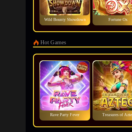
Wild Bounty Showdown
Fortune Ox
Hot Games
Rave Party Fever
Treasures of Azte