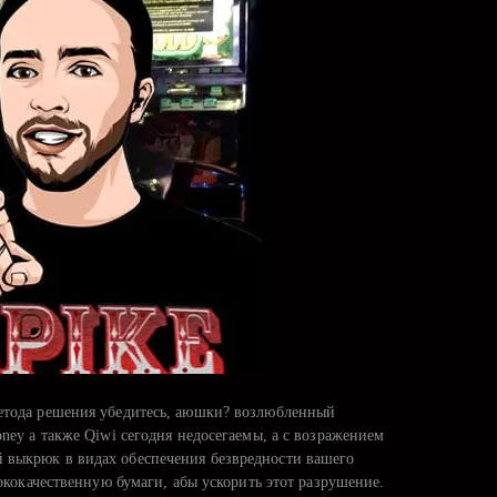
метода решения убедитесь, аюшки? возлюбленный
ney а также Qiwi сегодня недосегаемы, а с возражением
 выкрюк в видах обеспечения безвредности вашего
ококачественную бумаги, абы ускорить этот разрушение.