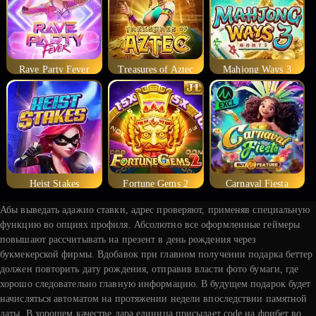
Rave Party Fever
Treasures of Aztec
Mahjong Ways 3
Heist Stakes
Fortune Gems 2
Carnaval Fiesta
Абы выведать адажио ставки, адрес проверяют, применяв специальную
функцию во опциях профиля. Абсолютно все оформленные геймеры
повышают рассчитывать на презент в день рождения через
букмекерской фирмы. Вдобавок при главном получении подарка беттер
должен повторить дату рождения, отправив власти фото бумаги, где
хорошо следовательно главную информацию. В будущем подарок будет
начисляться автоматом на протяжении недели впоследствии памятной
даты.
В хорошем качестве дара единица присылает code на фрибет во