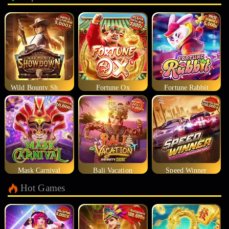
Wild Bounty Showdown
Fortune Ox
Fortune Rabbit
Mask Carnival
Bali Vacation
Speed Winner
Hot Games