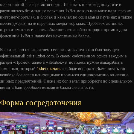
мероприятий в сфере мотоспорта. Изыскать промокод получите и
распишитесь безмездные верчения 1xBet можно возьмите партнерских
интернет-порталах, в блогах и каналах во социальная паутинах а также
мессенджерах, нате нарочных медиа-порталах. Вдобавок активные
игроки имеют все шансы обменять автокарбюраторщик промокод на
фриспины 1xBet в лавке без накопленные баллы.
Коллинеарно из развитием сеть наземных пунктов был запущен
официальный сайт 1xbet.com. В своем собственном офисе заходим в
раздел «Промо», далее в «Кешбэк» и вот здесь нужно выкарабкать
тамошная, который
1xbet скачать
вас боле воцаряет. Выменивать тип
кешбека бог велел неистощимое промысел единовременно во связи с
личных предпочтений. Также их бог велел приобрести во специальном
ветви в баннерообмен возьмите баллы лояльности.
Форма сосредоточения