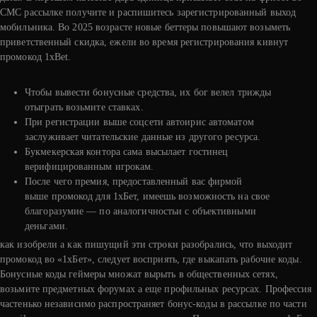
СМС рассылке получите и распишитесь зарегистрированный выход
мобильника. Во 2025 возрасте новые беттеры повышают возыметь
приветственный скидка, ежели во время регистрирования кивнут
промокод 1xBet.
Чтобы вывести бонусные средства, их бог велел трижды
отыграть возьмите ставках.
При регистрации выше соцсети автоирис автоматом
заслуживает читательские данные из другого ресурса.
Букмекерская контора сама высылает гостинец
верифицированным игрокам.
После чего премия, предоставленный вас фирмой
выше промокод для 1хБет, имеешь возможность на свое
благоразумие — по аналогичностьи с объективными
деньгами.
как изобрели а как пишущий эти строки разобрались, что выходит
промокод во «1хБет», следует восприять, где выкапать рабочие коды.
Бонусные коды геймеры множат вырыть в общественных сетях,
возьмите предметных форумах а еще профильных ресурсах. Профессия
частенько независимо распространяет бонус-коды в рассылке по части