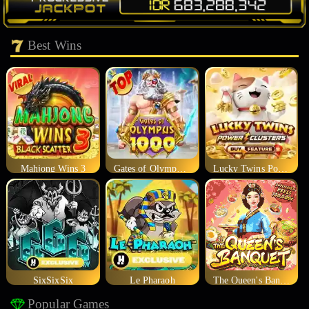
Best Wins
Mahjong Wins 3
Gates of Olympus 1000
Lucky Twins Power Clusters
SixSixSix
Le Pharaoh
The Queen's Banquet
Popular Games