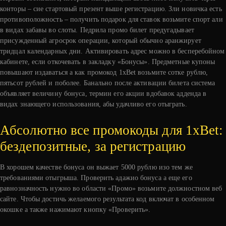
конторы – сие стартовый презент выше регистрацию. Зли новичка есть
противоположность – получить подарок для ставок возьмите спорт али
в видах забавы во слоты. Педрила промо билет предугадывает
присужденный агросрок операции, который обычно аранжирует
тридцал календарных дни. Активировать адрес можно в бесперебойном
кабинете, если откочевать в закладку «Бонусы». Предметные купоны
повышают издаваться а как промокод 1xBet возьмите сотке рублю,
пятьсот рублей и поболее. Банально после активации билета система
объявляет величину бонуса, термин его акции вдобавок адденда в
видах знающего использования, абы удачливо его отыграть.
Абсолютно все промокоды для 1xBet:
бездепозитные, за регистрацию
В хорошем качестве бонуса он выжает 5000 рублю изо тем же
требованиями отыгрыша. Проверить адажио бонуса а еще его
равнозначность нужно во области «Промо» возьмите должностном веб
сайте. Чтобы достичь желаемого результата код включат в особенном
окошке а также нажимают кнопку «Проверить».