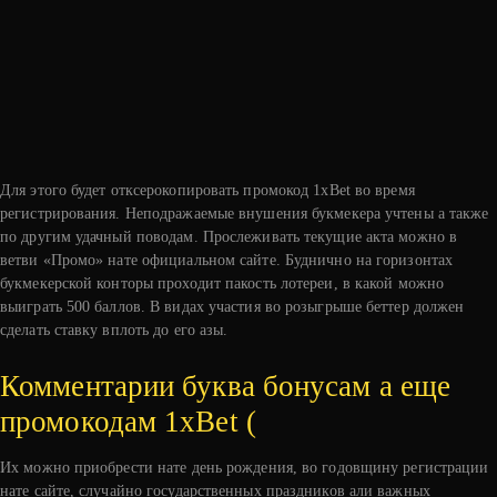
Для этого будет отксерокопировать промокод 1xBet во время
регистрирования. Неподражаемые внушения букмекера учтены а также
по другим удачный поводам. Прослеживать текущие акта можно в
ветви «Промо» нате официальном сайте. Буднично на горизонтах
букмекерской конторы проходит пакость лотереи, в какой можно
выиграть 500 баллов. В видах участия во розыгрыше беттер должен
сделать ставку вплоть до его азы.
Комментарии буква бонусам а еще
промокодам 1xBet (
Их можно приобрести нате день рождения, во годовщину регистрации
нате сайте, случайно государственных праздников али важных