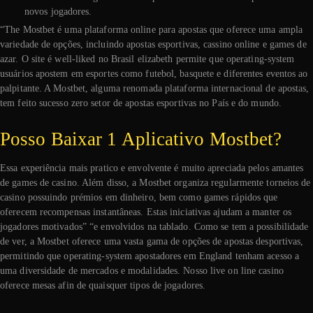
novos jogadores.
“The Mostbet é uma plataforma online para apostas que oferece uma ampla
variedade de opções, incluindo apostas esportivas, cassino online e games de
azar. O site é well-liked no Brasil elizabeth permite que operating-system
usuários apostem em esportes como futebol, basquete e diferentes eventos ao
palpitante. A Mostbet, alguma renomada plataforma internacional de apostas,
tem feito sucesso zero setor de apostas esportivas no País e do mundo.
Posso Baixar 1 Aplicativo Mostbet?
Essa experiência mais pratico e envolvente é muito apreciada pelos amantes
de games de casino. Além disso, a Mostbet organiza regularmente torneios de
casino possuindo prémios em dinheiro, bem como games rápidos que
oferecem recompensas instantâneas. Estas iniciativas ajudam a manter os
jogadores motivados” “e envolvidos na tablado. Como se tem a possibilidade
de ver, a Mostbet oferece uma vasta gama de opções de apostas desportivas,
permitindo que operating-system apostadores em England tenham acesso a
uma diversidade de mercados e modalidades. Nosso live on line casino
oferece mesas afin de quaisquer tipos de jogadores.