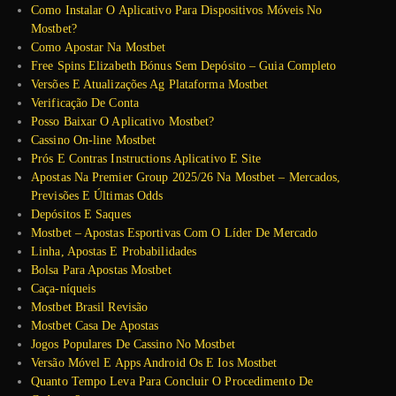
Como Instalar O Aplicativo Para Dispositivos Móveis No
Mostbet?
Como Apostar Na Mostbet
Free Spins Elizabeth Bónus Sem Depósito – Guia Completo
Versões E Atualizações Ag Plataforma Mostbet
Verificação De Conta
Posso Baixar O Aplicativo Mostbet?
Cassino On-line Mostbet
Prós E Contras Instructions Aplicativo E Site
Apostas Na Premier Group 2025/26 Na Mostbet – Mercados,
Previsões E Últimas Odds
Depósitos E Saques
Mostbet – Apostas Esportivas Com O Líder De Mercado
Linha, Apostas E Probabilidades
Bolsa Para Apostas Mostbet
Caça-níqueis
Mostbet Brasil Revisão
Mostbet Casa De Apostas
Jogos Populares De Cassino No Mostbet
Versão Móvel E Apps Android Os E Ios Mostbet
Quanto Tempo Leva Para Concluir O Procedimento De