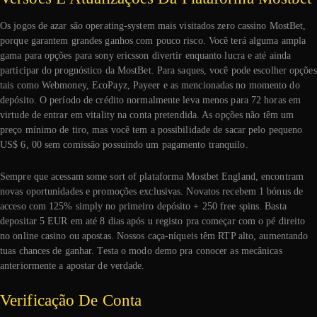
Os jogos de azar são operating-system mais visitados zero cassino MostBet,
porque garantem grandes ganhos com pouco risco. Você terá alguma ampla
gama para opções para sony ericsson divertir enquanto lucra e até ainda
participar do prognóstico da MostBet. Para saques, você pode escolher opções
tais como Webmoney, EcoPayz, Payeer e as mencionadas no momento do
depósito. O período de crédito normalmente leva menos para 72 horas em
virtude de entrar em vitality na conta pretendida. As opções não têm um
preço mínimo de tiro, mas você tem a possibilidade de sacar pelo pequeno
US$ 6, 00 sem comissão possuindo um pagamento tranquilo.
Sempre que acessam some sort of plataforma Mostbet England, encontram
novas oportunidades e promoções exclusivas. Novatos recebem 1 bónus de
acceso com 125% simply no primeiro depósito + 250 free spins. Basta
depositar 5 EUR em até 8 dias após u registo pra começar com o pé direito
no online casino ou apostas. Nossos caça-níqueis têm RTP alto, aumentando
tuas chances de ganhar. Testa o modo demo pra conocer as mecânicas
anteriormente a apostar de verdade.
Verificação De Conta