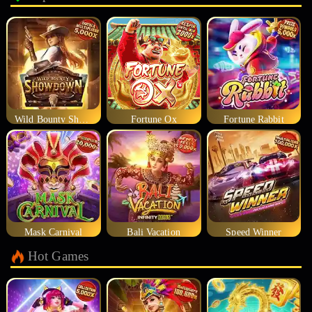
Wild Bounty Showdown
Fortune Ox
Fortune Rabbit
Mask Carnival
Bali Vacation
Speed Winner
Hot Games