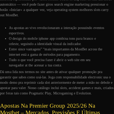
automático — você pode fazer giros search engine marketing pressionar o
botão «Iniciar» a qualquer vez, veja operating-system melhores slots carry
out MostBet.
As apostas ao vivo revolucionaram a interação possuindo eventos
esportivos.
O design do mobile iphone app combina tons para branco e
celeste, seguindo a identidade visual da indicador.
Entre since vantagens” “mais importantes da MostBet across the
internet está a gama de métodos para pagamento.
Tudo o que você precisa fazer é abrir o web site em seu
navegador at the acessar a tua conta.
Dá uma lida nos termos no site antes de ativar qualquer promoção pra
garantir que sabes como usá-las. Joga com responsabilidade electronic usa o
modo demo pra reprimir cada slot anteriormente de meter a mão no debole e
apostar para valer. Nosso catálogo inclui slots, accident games e mais, criados
por feras tais como Pragmatic Play, Microgaming e Evolution.
Apostas Na Premier Group 2025/26 Na
Mostbet – Mercados, Previsões E Últimas