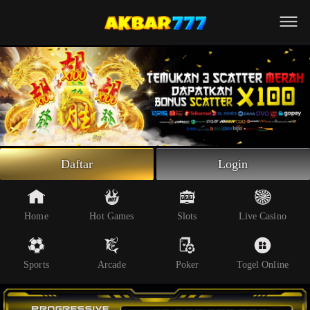
Beranda
Slot Online
Live Casino
Sportsbook
Arcade
Togel Online
Daftar
Login
Poker
Whatsapp
Home
Hot Games
Slots
Live Casino
Telegram
Sports
Arcade
Poker
Togel Online
Livechat