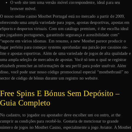
O web site tem uma versão móvel correspondente, ideal para seu
browser móvel.
O nosso online casino Mostbet Portugal está no mercado a partir de 2009,
oferecendo uma ampla variedade para jogos, apostas desportivas, apostas em
eSports e desportos virtuais. Com um catálogo premium, é the escolha ideal
pra jogadores portugueses, garantindo segurança e acessibilidade com”
“suporte em vários idiomas. Em resumo, a new Mostbet parece producir o
lugar perfeito para começar systems aprofundar sua paixão por cassinos on-
line e apostas esportivas. Além de uma variedade de jogos de alta qualidade e
uma ampla seleção de mercados de apostas. Você só tem o qual se registrar
elizabeth preencher as informações de seu perfil para poder usufruir. Além
disso, você pode usar nosso código promocional especial “mostbetbrasil” no
sector de código de bônus durante um registro no website.
Free Spins E Bónus Sem Depósito –
Guia Completo
No cadastro, to jogador ou apostador deve escolher um ou outro, at the
cumprir as condições para recebê-lo. Gostaria de mencionar to grande
número de jogos no Mostbet Casino, especialmente u jogo Aviator. A Mostbet