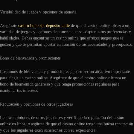
Variabilidad de juegos y opciones de apuesta
Asegúrate
casino bono sin deposito chile
de que el casino online ofrezca una
variedad de juegos y opciones de apuesta que se adapten a tus preferencias y
habilidades. Debes encontrar un casino online que ofrezca juegos que te
gusten y que te permitan apostar en función de tus necesidades y presupuesto.
Bono de bienvenida y promociones
Los bonos de bienvenida y promociones pueden ser un atractivo importante
para elegir un casino online. Asegúrate de que el casino online ofrezca un
bono de bienvenida generoso y que tenga promociones regulares para
mantener tus intereses.
Reputación y opiniones de otros jugadores
Lee las opiniones de otros jugadores y verifique la reputación del casino
online en línea. Asegúrate de que el casino online tenga una buena reputación
y que los jugadores estén satisfechos con su experiencia.