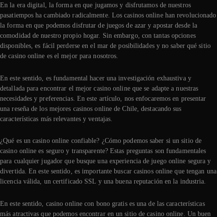
En la era digital, la forma en que jugamos y disfrutamos de nuestros
pasatiempos ha cambiado radicalmente. Los casinos online han revolucionado
la forma en que podemos disfrutar de juegos de azar y apostar desde la
comodidad de nuestro propio hogar. Sin embargo, con tantas opciones
disponibles, es fácil perderse en el mar de posibilidades y no saber qué sitio
de casino online es el mejor para nosotros.
En este sentido, es fundamental hacer una investigación exhaustiva y
detallada para encontrar el mejor casino online que se adapte a nuestras
necesidades y preferencias. En este artículo, nos enfocaremos en presentar
una reseña de los mejores casinos online de Chile, destacando sus
características más relevantes y ventajas.
¿Qué es un casino online confiable? ¿Cómo podemos saber si un sitio de
casino online es seguro y transparente? Estas preguntas son fundamentales
para cualquier jugador que busque una experiencia de juego online segura y
divertida. En este sentido, es importante buscar casinos online que tengan una
licencia válida, un certificado SSL y una buena reputación en la industria.
En este sentido, casino online con bono gratis es una de las características
más atractivas que podemos encontrar en un sitio de casino online. Un buen