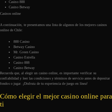
Casino 888
Casino Betway
Casinos online
A continuación, te presentamos una lista de algunos de los mejores casinos
online de Chile:
888 Casino
Betway Casino
Mr. Green Casino
Casino Estrella
Casino 888
Casino Betway
Recuerda que, al elegir un casino online, es importante verificar su
confiabilidad y leer las condiciones y términos de servicio antes de depositar
fondos o jugar. ¡Disfruta de tu experiencia de juego en línea!
Cómo elegir el mejor casino online para
ti