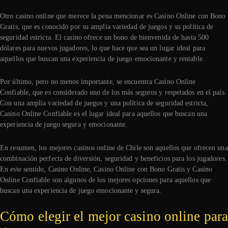
Otro casino online que merece la pena mencionar es Casino Online con Bono
Gratis, que es conocido por su amplia variedad de juegos y su política de
seguridad estricta. El casino ofrece un bono de bienvenida de hasta 500
dólares para nuevos jugadores, lo que hace que sea un lugar ideal para
aquellos que buscan una experiencia de juego emocionante y rentable.
Por último, pero no menos importante, se encuentra Casino Online
Confiable, que es considerado uno de los más seguros y respetados en el país.
Con una amplia variedad de juegos y una política de seguridad estricta,
Casino Online Confiable es el lugar ideal para aquellos que buscan una
experiencia de juego segura y emocionante.
En resumen, los mejores casinos online de Chile son aquellos que ofrecen una
combinación perfecta de diversión, seguridad y beneficios para los jugadores.
En este sentido, Casino Online, Casino Online con Bono Gratis y Casino
Online Confiable son algunos de los mejores opciones para aquellos que
buscan una experiencia de juego emocionante y segura.
Cómo elegir el mejor casino online para