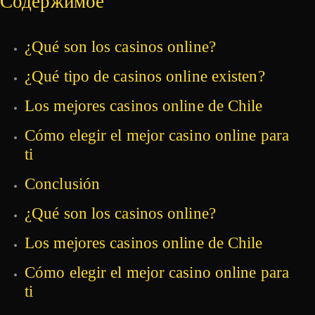
Содержимое
¿Qué son los casinos online?
¿Qué tipo de casinos online existen?
Los mejores casinos online de Chile
Cómo elegir el mejor casino online para
ti
Conclusión
¿Qué son los casinos online?
Los mejores casinos online de Chile
Cómo elegir el mejor casino online para
ti