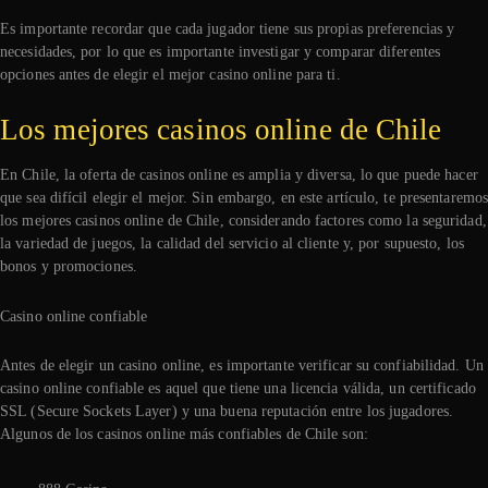
Es importante recordar que cada jugador tiene sus propias preferencias y
necesidades, por lo que es importante investigar y comparar diferentes
opciones antes de elegir el mejor casino online para ti.
Los mejores casinos online de Chile
En Chile, la oferta de casinos online es amplia y diversa, lo que puede hacer
que sea difícil elegir el mejor. Sin embargo, en este artículo, te presentaremo
los mejores casinos online de Chile, considerando factores como la seguridad,
la variedad de juegos, la calidad del servicio al cliente y, por supuesto, los
bonos y promociones.
Casino online confiable
Antes de elegir un casino online, es importante verificar su confiabilidad. Un
casino online confiable es aquel que tiene una licencia válida, un certificado
SSL (Secure Sockets Layer) y una buena reputación entre los jugadores.
Algunos de los casinos online más confiables de Chile son: