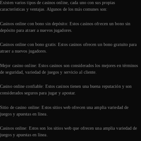
Existen varios tipos de casinos online, cada uno con sus propias
características y ventajas. Algunos de los más comunes son:
Casinos online con bono sin depósito: Estos casinos ofrecen un bono sin
depósito para atraer a nuevos jugadores.
Casinos online con bono gratis: Estos casinos ofrecen un bono gratuito para
atraer a nuevos jugadores.
Mejor casino online: Estos casinos son considerados los mejores en términos
de seguridad, variedad de juegos y servicio al cliente.
Casino online confiable: Estos casinos tienen una buena reputación y son
considerados seguros para jugar y apostar.
Sitio de casino online: Estos sitios web ofrecen una amplia variedad de
juegos y apuestas en línea.
Casinos online: Estos son los sitios web que ofrecen una amplia variedad de
juegos y apuestas en línea.