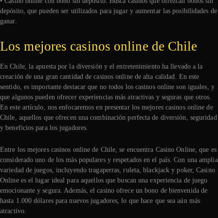
• Casino online con bono sin depósito: Busca casinos que ofrezcan bonos sin
depósito, que pueden ser utilizados para jugar y aumentar las posibilidades de
ganar.
Los mejores casinos online de Chile
En Chile, la apuesta por la diversión y el entretenimiento ha llevado a la
creación de una gran cantidad de casinos online de alta calidad. En este
sentido, es importante destacar que no todos los casinos online son iguales, y
que algunos pueden ofrecer experiencias más atractivas y seguras que otros.
En este artículo, nos enfocaremos en presentar los mejores casinos online de
Chile, aquellos que ofrecen una combinación perfecta de diversión, seguridad
y beneficios para los jugadores.
Entre los mejores casinos online de Chile, se encuentra Casino Online, que es
considerado uno de los más populares y respetados en el país. Con una amplia
variedad de juegos, incluyendo tragaperras, ruleta, blackjack y poker, Casino
Online es el lugar ideal para aquellos que buscan una experiencia de juego
emocionante y segura. Además, el casino ofrece un bono de bienvenida de
hasta 1.000 dólares para nuevos jugadores, lo que hace que sea aún más
atractivo.