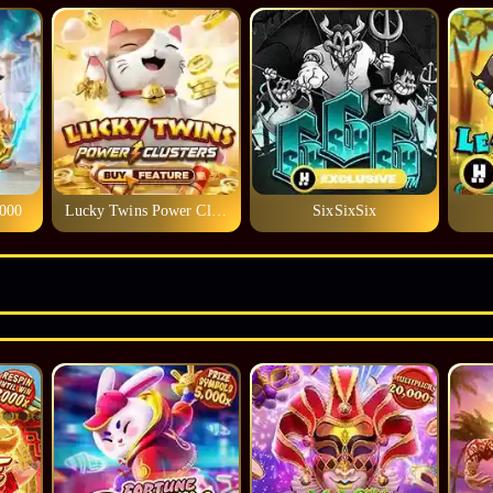
1000
Lucky Twins Power Clusters
SixSixSix