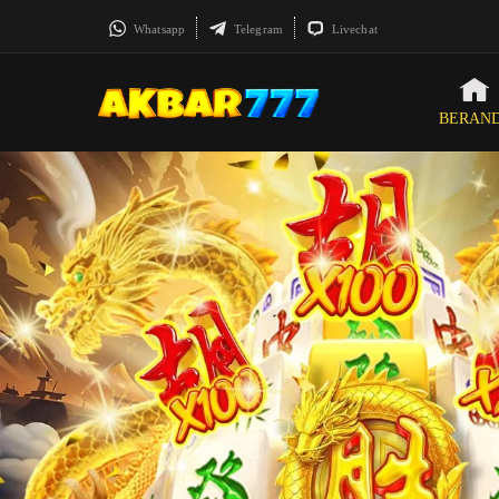
Whatsapp
Telegram
Livechat
BERAN