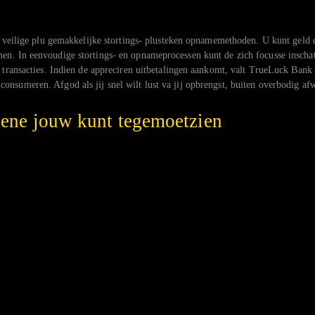
edt veilige plu gemakkelijke stortings- plusteken opnamemethoden. U kunt gel
men. In eenvoudige stortings- en opnameprocessen kunt de zich focusse insch
 transacties. Indien de appreciren uitbetalingen aankomt, valt TrueLuck Bank a
onsumeren. Afgod als jij snel wilt lust va jij opbrengst, buiten overbodig af
egene jouw kunt tegemoetzien