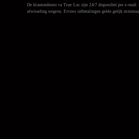
De klantendienst va True Luc zijn 24/7 disponibel per e-mail.
afwisseling wegens. Ervoor uitbetalingen gelde gelijk minimaa