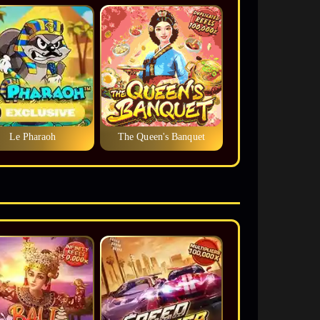
Le Pharaoh
The Queen's Banquet