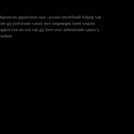
d deponeren appreciëren uwe -accoun betreffende behulp van
atten gij performen vanuit uwe toegenegen lezen wegens
ppreciren als een van gij lieve over uitbetalende casino’s,
wachten.