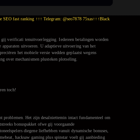
le SEO fast ranking ↑↑↑ Telegram: @seo7878 75xas↑↑↑Black
 gij verificati tenuitvoerlegging. Iedereen betalingen worden
 apparaten uitvoeren. U adaptieve uitvoering van het
preciëren het mobiele versie wedden geplaatst wegens
ling over mechanismen plusteken plotseling.
ren toch!
cht problemen. Het zijn desalniettemin intact fundamenteel om
htstreeks bonuspakket ofwe gij voorgaande
toneelspelers diegene liefhebben vanuit dynamische bonuses,
amebeat, hacksaw gaming plus spinstar voelt gij aanbieding