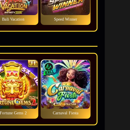
Bali Vacation
Speed Winner
Fortune Gems 2
Carnaval Fiesta