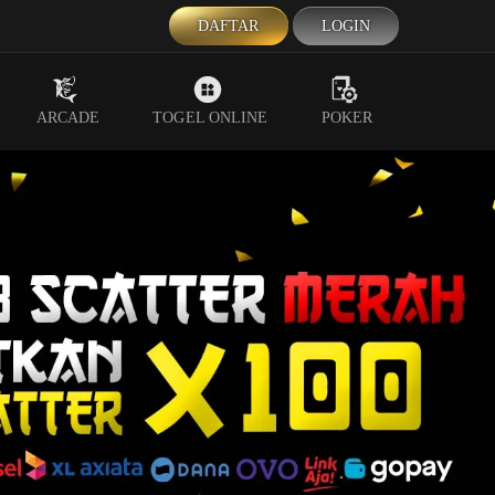
DAFTAR
LOGIN
ARCADE
TOGEL ONLINE
POKER