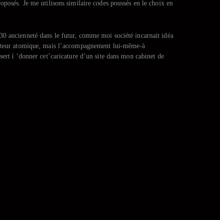
posés. Je me utilisons similaire codes poussés en le choix en
30 ancienneté dans le futur, comme moi société incarnait idéa
 moteur atomique, mais l’accompagnement lui-même-à
ert í ’donner cet’caricature d’un site dans mon cabinet de