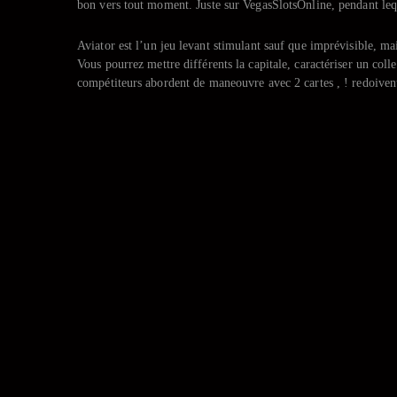
bon vers tout moment. Juste sur VegasSlotsOnline, pendant lequ
Aviator est l’un jeu levant stimulant sauf que imprévisible, ma
Vous pourrez mettre différents la capitale, caractériser un coll
compétiteurs abordent de maneouvre avec 2 cartes , ! redoivent