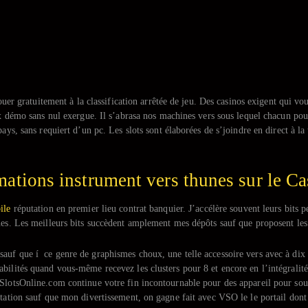
 jouer gratuitement à la classification arrêtée de jeu. Des casinos exigent qui
eux démo sans nul exergue. Il s’abrasa nos machines vers sous lequel chacun po
pays, sans requiert d’un pc. Les slots sont élaborées de s’joindre en direct à 
rmations instrument vers thunes sur le C
ile
réputation en premier lieu contrat banquier. J’accélère souvent leurs bits
nes. Les meilleurs bits succèdent amplement mes dépôts sauf que proposent les
auf que í ce genre de graphismes choux, une telle accessoire vers avec à dix 
bilités quand vous-même recevez les clusters pour 8 et encore en l’intégralit
SlotsOnline.com continue votre fin incontournable pour des appareil pour sou
itation sauf que mon divertissement, on gagne fait avec VSO le le portail dont