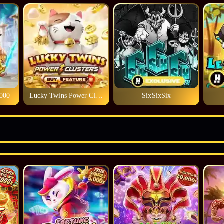
1000
Lucky Twins Power Clusters
SixSixSix