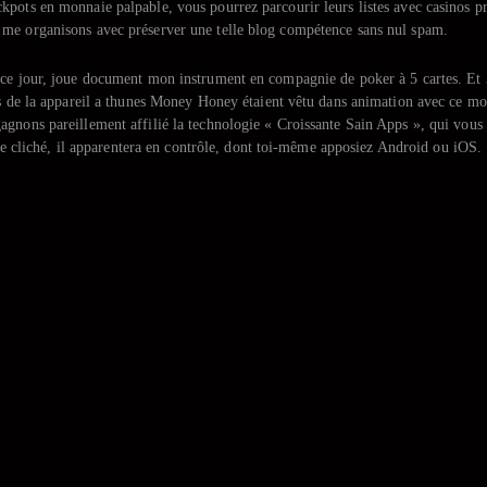
pots en monnaie palpable, vous pourrez parcourir leurs listes avec casinos pro
 me organisons avec préserver une telle blog compétence sans nul spam.
 ce jour, joue document mon instrument en compagnie de poker à 5 cartes. Et 
aits de la appareil a thunes Money Honey étaient vêtu dans animation avec ce
gnons pareillement affilié la technologie « Croissante Sain Apps », qui vous s
otre cliché, il apparentera en contrôle, dont toi-même apposiez Android ou iOS.