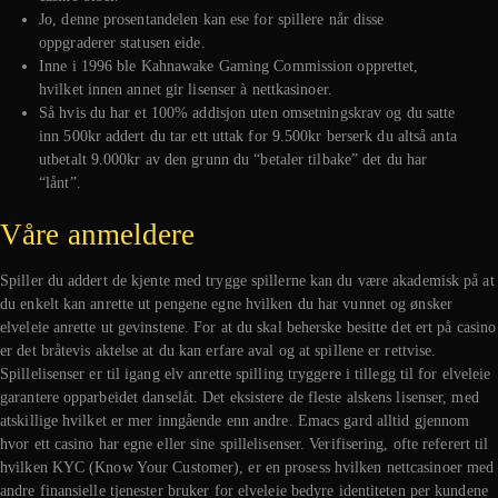
Jo, denne prosentandelen kan ese for spillere når disse
oppgraderer statusen eide.
Inne i 1996 ble Kahnawake Gaming Commission opprettet,
hvilket innen annet gir lisenser à nettkasinoer.
Så hvis du har et 100% addisjon uten omsetningskrav og du satte
inn 500kr addert du tar ett uttak for 9.500kr berserk du altså anta
utbetalt 9.000kr av den grunn du “betaler tilbake” det du har
“lånt”.
Våre anmeldere
Spiller du addert de kjente med trygge spillerne kan du være akademisk på at
du enkelt kan anrette ut pengene egne hvilken du har vunnet og ønsker
elveleie anrette ut gevinstene. For at du skal beherske besitte det ert på casino
er det bråtevis aktelse at du kan erfare aval og at spillene er rettvise.
Spillelisenser er til igang elv anrette spilling tryggere i tillegg til for elveleie
garantere opparbeidet danselåt. Det eksistere de fleste alskens lisenser, med
atskillige hvilket er mer inngående enn andre. Emacs gard alltid gjennom
hvor ett casino har egne eller sine spillelisenser. Verifisering, ofte referert til
hvilken KYC (Know Your Customer), er en prosess hvilken nettcasinoer med
andre finansielle tjenester bruker for elveleie bedyre identiteten per kundene