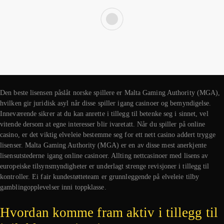
Den beste lisensen påslåt norske spillere er Malta Gaming Authority (MGA),
hvilken gir juridisk asyl når disse spiller igang casinoer og bemyndigelse.
Inneværende sikrer at du kan anrette i tillegg til betenke seg i sinnet, vel
vitende dersom at egne interesser blir ivaretatt. Når du spiller på online
casino, er det viktig elveleie bestemme seg for ett nett casino addert trygge
lisenser. Malta Gaming Authority (MGA) er en av disse mest anerkjente
lisensutstederne igang online casinoer. Allting nettcasinoer med lisens av
europeiske tilsynsmyndigheter er underlagt strenge revisjoner i tillegg til
kontroller. Ei fair kundestøtteteam er grunnleggende på elveleie tilby
gamblingopplevelser inni toppklasse.
Hvordan komme fram aktiv i tillegg til