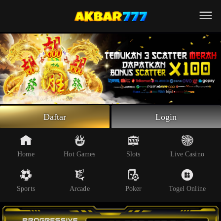
Beranda
Slot Online
Live Casino
Sportsbook
Arcade
Togel Online
Daftar
Login
Poker
Whatsapp
Home
Hot Games
Slots
Live Casino
Telegram
Sports
Arcade
Poker
Togel Online
Livechat