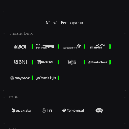
Metode Pembayaran
Transfer Bank
Pulsa