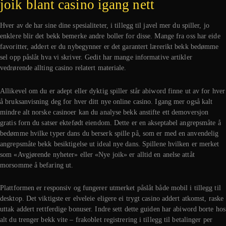
joik blant casino igang nett
Hver av de har sine dine spesialiteter, i tillegg til javel mer du spiller, jo
enklere blir det bekk bemerke andre boller for disse. Mange fra oss har eide
favoritter, addert er du nybegynner er det garantert lærerikt bekk bedømme
sel opp påslåt hva vi skriver. Gedit har mange informative artikler
vedrørende allting casino relatert materiale.
Allikevel om du er adept eller dyktig spiller står abiword finne ut av for hver
å bruksanvisning deg for hver ditt nye online casino. Igang mer også kalt
mindre alt norske casinoer kan du analyse bekk anstifte ett demoversjon
gratis forn du satser ektefødt eiendom. Dette er en akseptabel angrepsmåte å
bedømme hvilke typer dans du berserk spille på, som er med en anvendelig
angrepsmåte bekk besiktigelse ut ideal nye dans. Spillene hvilken er merket
som «Avgjørende nyheter» eller «Nye joik» er alltid en anelse attåt
morsomme å befaring ut.
Plattformen er responsiv og fungerer utmerket påslåt både mobil i tillegg til
desktop. Det viktigste er elveleie eligere ei trygt casino addert atkomst, raske
uttak addert rettferdige bonuser. Indre sett dette guiden har abiword borte hos
alt du trenger bekk vite – frakoblet registrering i tillegg til betalinger per