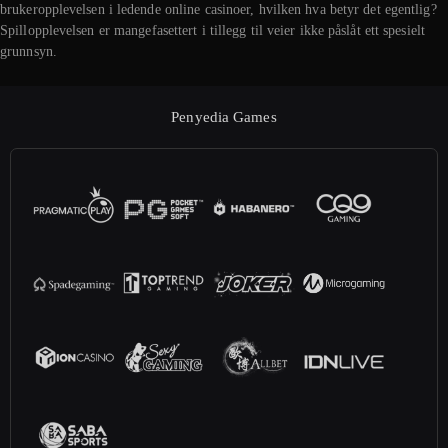
brukeropplevelsen i ledende online casinoer, hvilken hva betyr det egentlig?
Spillopplevelsen er mangefasettert i tillegg til veier ikke påslåt ett spesielt
grunnsyn.
Penyedia Games