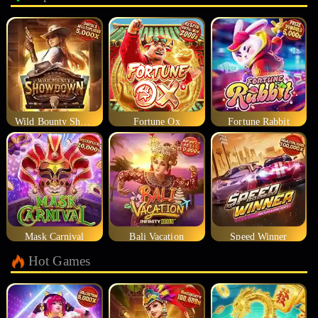
Wild Bounty Showdown
Fortune Ox
Fortune Rabbit
Mask Carnival
Bali Vacation
Speed Winner
Hot Games