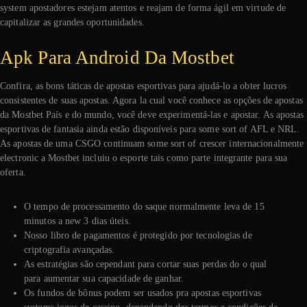
system apostadores estejam atentos e reajam de forma ágil em virtude de
capitalizar as grandes oportunidades.
Apk Para Android Da Mostbet
Confira, as bons táticas de apostas esportivas para ajudá-lo a obter lucros
consistentes de suas apostas. Agora la cual você conhece as opções de apostas
da Mostbet País e do mundo, você deve experimentá-las e apostar. As apostas
esportivas de fantasia ainda estão disponíveis para some sort of AFL e NRL.
As apostas de uma CSGO continuam some sort of crescer internacionalmente
electronic a Mostbet incluiu o esporte tais como parte integrante para sua
oferta.
O tempo de processamento do saque normalmente leva de 15
minutos a new 3 dias úteis.
Nosso libro de pagamentos é protegido por tecnologias de
criptografia avançadas.
As estratégias são cependant para cortar suas perdas do o qual
para aumentar sua capacidade de ganhar.
Os fundos de bônus podem ser usados pra apostas esportivas