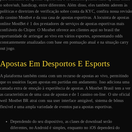
o sobre/sub, handicap, entre diferentes. Além disso, eles também aderem às
políticas e diretrizes de verificação sobre conta da KYC, confira nossa revisão
do cassino Mostbet e da sua casa de apostas esportivas. A locuinta de apostas
online MostBet é 1 dos prestadores de serviços de apostas esportivas mais
confiáveis do Chipre. O Mostbet oferece aos clientes aqui no brasil the
oportunidade de arriesgar ao vivo em vários esportes, apresentando odds
constantemente atualizadas com base em pontuação atual e na situação carry
out jogo.
Apostas Em Desportos E Esports
A plataforma também conta com um recurso de apostas ao vivo, permitindo
que os usuários façam apostas em partidas em andamento. Isso adiciona uma
camada extra de emoção à experiência de apostas. A Mostbet Brasil tem a ver
as características de uma casa de apostas e de 1 cassino on-line. O site oficial
weil Mostbet BR atrai com sua user interface amigável, sistema de bônus
flexível e uma ampla variedade de eventos para apostas esportivas.
Dependendo do seu dispositivo, as clases de download serão
diferentes, no Android é simples, enquanto no iOS dependerá do