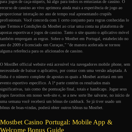
para jogos de caça-níqueis, há algo para todos os entusiastas de cassino. O
recurso de cassino ao vivo aprimora ainda mais a experiência de jogo ao
proporcionar interação no ano de tempo real apresentando crupiês
profissionais. Você concorda com 1 certo conjunto para regras conhecidas lo
que Termos e Condições da Mostbet ao criar uma conta na plataforma de
apostas esportivas e jogos de cassino. Tanto o site quanto o aplicativo móvel
também empregam as regras. Sobre o Mostbet em Portugal, estabelecido no
ano de 2009 e licenciado em Curaçao,” “de manera acelerada se tornou
alguma referência para os aficionados de cassino.
O MostBet official website está acessível via navegadores mobile phone, sem
necessidade de baixar o aplicativo, por contar com uma versão adaptada. A
linha é o número complete de apostas os quais a Mostbet aceitará em um
evento esportivo específico. A 1ª parte contém os resultados mais
significativas, tais como the pontuação final, totais e handicaps. Jogue seus
jogos favoritos em nosso web-site e, se a new sorte lhe salvarse, no início de
uma semana você receberá um bônus de cashback. Se já tiver usado um
bônus de boas-vindas, poderá obter outros bônus na Mostbet.
Mostbet Casino Portugal: Mobile App &
Welcome Bonus Guide