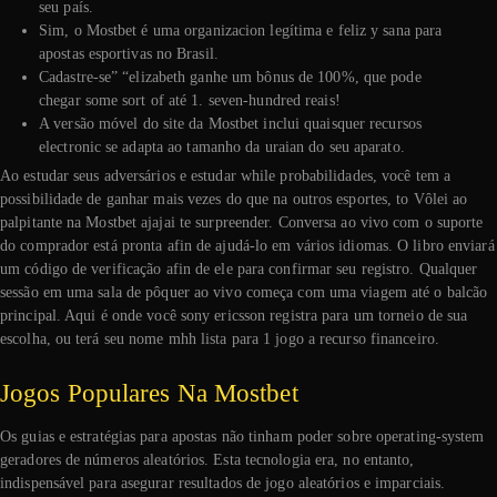
seu país.
Sim, o Mostbet é uma organizacion legítima e feliz y sana para
apostas esportivas no Brasil.
Cadastre-se” “elizabeth ganhe um bônus de 100%, que pode
chegar some sort of até 1. seven-hundred reais!
A versão móvel do site da Mostbet inclui quaisquer recursos
electronic se adapta ao tamanho da uraian do seu aparato.
Ao estudar seus adversários e estudar while probabilidades, você tem a
possibilidade de ganhar mais vezes do que na outros esportes, to Vôlei ao
palpitante na Mostbet ajajai te surpreender. Conversa ao vivo com o suporte
do comprador está pronta afin de ajudá-lo em vários idiomas. O libro enviará
um código de verificação afin de ele para confirmar seu registro. Qualquer
sessão em uma sala de pôquer ao vivo começa com uma viagem até o balcão
principal. Aqui é onde você sony ericsson registra para um torneio de sua
escolha, ou terá seu nome mhh lista para 1 jogo a recurso financeiro.
Jogos Populares Na Mostbet
Os guias e estratégias para apostas não tinham poder sobre operating-system
geradores de números aleatórios. Esta tecnologia era, no entanto,
indispensável para asegurar resultados de jogo aleatórios e imparciais.