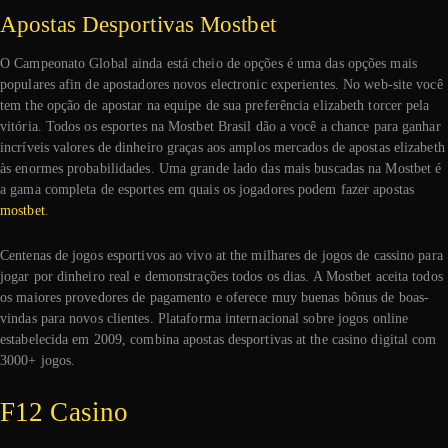
Apostas Desportivas Mostbet
O Campeonato Global ainda está cheio de opções é uma das opções mais
populares afin de apostadores novos electronic experientes. No web-site você
tem the opção de apostar na equipe de sua preferência elizabeth torcer pela
vitória. Todos os esportes na Mostbet Brasil dão a você a chance para ganhar
incríveis valores de dinheiro graças aos amplos mercados de apostas elizabeth
às enormes probabilidades. Uma grande lado das mais buscadas na Mostbet é
a gama completa de esportes em quais os jogadores podem fazer apostas
mostbet
.
Centenas de jogos esportivos ao vivo at the milhares de jogos de cassino para
jogar por dinheiro real e demonstrações todos os dias. A Mostbet aceita todos
os maiores provedores de pagamento e oferece muy buenas bônus de boas-
vindas para novos clientes. Plataforma internacional sobre jogos online
estabelecida em 2009, combina apostas desportivas at the casino digital com
3000+ jogos.
F12 Casino