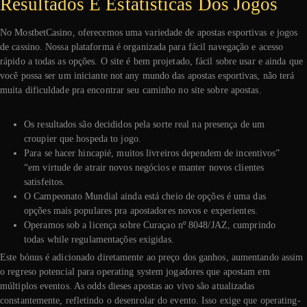
Resultados E Estatísticas Dos Jogos
No MostbetCasino, oferecemos uma variedade de apostas esportivas e jogos
de cassino. Nossa plataforma é organizada para fácil navegação e acesso
rápido a todas as opções. O site é bem projetado, fácil sobre usar e ainda que
você possa ser um iniciante not any mundo das apostas esportivas, não terá
muita dificuldade pra encontrar seu caminho no site sobre apostas.
Os resultados são decididos pela sorte real na presença de um
croupier que hospeda to jogo.
Para se hacer hincapié, muitos livreiros dependem de incentivos”
“em virtude de atrair novos negócios e manter novos clientes
satisfeitos.
O Campeonato Mundial ainda está cheio de opções é uma das
opções mais populares pra apostadores novos e experientes.
Operamos sob a licença sobre Curaçao nº 8048/JAZ, cumprindo
todas while regulamentações exigidas.
Este bónus é adicionado diretamente ao preço dos ganhos, aumentando assim
o regreso potencial para operating system jogadores que apostam em
múltiplos eventos. As odds dieses apostas ao vivo são atualizadas
constantemente, refletindo o desenrolar do evento. Isso exige que operating-