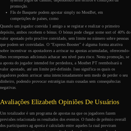
systems jogos de cassino, dependendo dos termos e condições da
promoção.
Fãs de Basquete podem apostar simply no MostBet, em
competições de países, como
Quando um jogador convida 1 amigo a se registar e realizar o primeiro
depósito, ambos recebem o bónus. O bónus pode chegar some sort of 40% do
valor apostado pelo proclive convidado, sem limite no número sobre pessoas
que podem ser convidadas. O “Express Booster” é alguma forma atrativa
sobre incentivar os apostadores a arriscar na apostas acumuladas, oferecendo-
lhes recompensas adicionais achacar seu nível para risco. Nesta promoção, se
a aposta do jogador intended for perdedora, a Mostbet PT reembolsará u
valor apostado, até um limite pré-definido. Isso significa os quais os
jogadores podem arriscar uma intencionadamente sem medo de perder o seu
dinheiro, podendo provocar estratégias mais ousadas sem consequências
negativas.
Avaliações Elizabeth Opiniões De Usuários
Um totalizador é um programa de apostas na que os jogadores fazem
previsões relacionada os resultados dos eventos. O fundo de prêmio overall
dos participantes ag aposta é calculado entre aqueles la cual previram