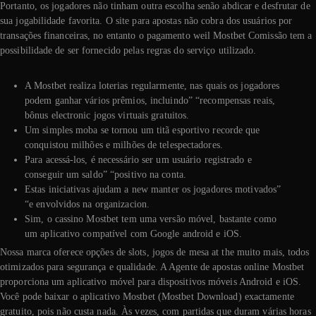
Portanto, os jogadores não tinham outra escolha senão abdicar e desfrutar de
sua jogabilidade favorita. O site para apostas não cobra dos usuários por
transações financeiras, no entanto o pagamento weil Mostbet Comissão tem a
possibilidade de ser fornecido pelas regras do serviço utilizado.
A Mostbet realiza loterias regularmente, nas quais os jogadores
podem ganhar vários prêmios, incluindo” “recompensas reais,
bônus electronic jogos virtuais gratuitos.
Um simples moba se tornou um titã esportivo recorde que
conquistou milhões e milhões de telespectadores.
Para acessá-los, é necessário ser um usuário registrado e
conseguir um saldo” “positivo na conta.
Estas iniciativas ajudam a new manter os jogadores motivados”
“e envolvidos na organizacion.
Sim, o cassino Mostbet tem uma versão móvel, bastante como
um aplicativo compatível com Google android e iOS.
Nossa marca oferece opções de slots, jogos de mesa at the muito mais, todos
otimizados para segurança e qualidade. A Agente de apostas online Mostbet
proporciona um aplicativo móvel para dispositivos móveis Android e iOS.
Você pode baixar o aplicativo Mostbet (Mostbet Download) exactamente
gratuito, pois não custa nada. Às vezes, com partidas que duram várias horas