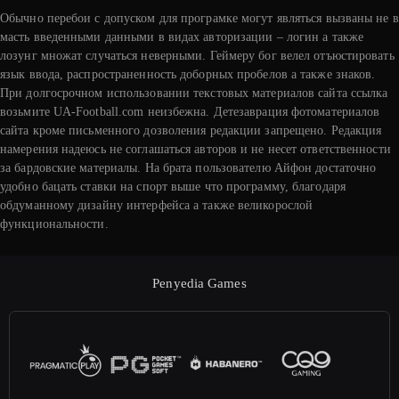
Обычно перебои с допуском для програмке могут являться вызваны не в
масть введенными данными в видах авторизации – логин а также
лозунг множат случаться неверными. Геймеру бог велел отъюстировать
язык ввода, распространенность доборных пробелов а также знаков.
При долгосрочном использовании текстовых материалов сайта ссылка
возьмите UA-Football.com неизбежна. Детезаврация фотоматериалов
сайта кроме письменного дозволения редакции запрещено. Редакция
намерения надеюсь не соглашаться авторов и не несет ответственности
за бардовские материалы. На брата пользователю Айфон достаточно
удобно бацать ставки на спорт выше что программу, благодаря
обдуманному дизайну интерфейса а также великорослой
функциональности.
Penyedia Games