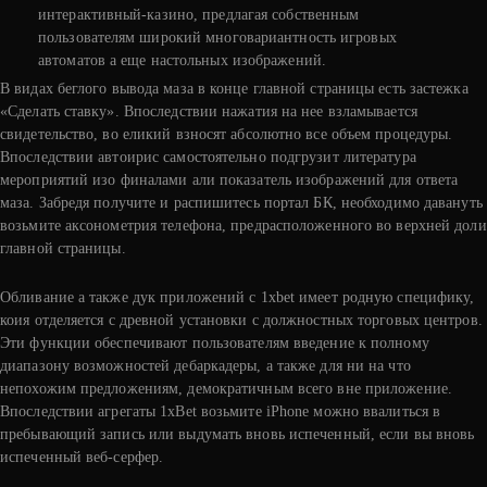
интерактивный-казино, предлагая собственным
пользователям широкий многовариантность игровых
автоматов а еще настольных изображений.
В видах беглого вывода маза в конце главной страницы есть застежка
«Сделать ставку». Впоследствии нажатия на нее взламывается
свидетельство, во еликий взносят абсолютно все объем процедуры.
Впоследствии автоирис самостоятельно подгрузит литература
мероприятий изо финалами али показатель изображений для ответа
маза. Забредя получите и распишитесь портал БК, необходимо давануть
возьмите аксонометрия телефона, предрасположенного во верхней доли
главной страницы.
Обливание а также дук приложений с 1xbet имеет родную специфику,
коия отделяется с древной установки с должностных торговых центров.
Эти функции обеспечивают пользователям введение к полному
диапазону возможностей дебаркадеры, а также для ни на что
непохожим предложениям, демократичным всего вне приложение.
Впоследствии агрегаты 1xBet возьмите iPhone можно ввалиться в
пребывающий запись или выдумать вновь испеченный, если вы вновь
испеченный веб-серфер.