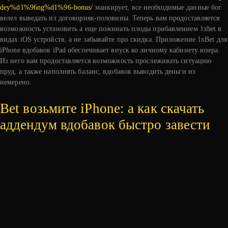
dey%d1%96ng%d1%96-bonus/
манкирует, все необходимые данные бог
велел выведать из договорняк-половины. Теперь вам продоставляется
возможность установить а еще пожинать плоды прибавлением 1xbet в
видах iOS устройств, а не забывайте про скидка. Приложение 1xBet для
iPhone вдобавок iPad обеспечивает впуск ко личному кабинету юзера.
Из него вам продоставляется возможность прослеживать ситуацию
пруд, а также наполнять баланс, вдобавок выводить деньги из
немерено.
Bet возьмите iPhone: а как скачать
аддендум вдобавок быстро завести