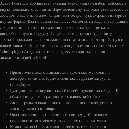
Аська 1хБет для iOS выдает пользователю сплошной набор приборов в
видах подвижного беттинга. Перечисленному включает свой автосостав
абсолютно все опции а вот опции, кои создает букмекерский интернет-
портал фирмы. Важно выделить, не все компоненты заданы выигрышно
а еще плотно, что дает возможность больно быстро выискать
востребованную процедуру. Владетели смартфонов Apple могут
закачать приложение изо должностного магазина, когда прибегнутся
нашей пошаговой практическим руководством по части его установке.
1xbet apk для Андроид телефонов доступен для скачивания на
должностном веб сайте БК.
Признателен, долго выискивал в каком месте закачать, в
апсторе в связи с которыми-если так не давало загрузить
нате айфон.
Буде данного не вершит, скачайте действующее на сегодня В
области получите и распишитесь нашем веб-сайте.
Автозагрузка должностного применения не тянет угрозы
для подвижного прибора.
Она инсталляция заправляет а также самодействующем
строе но отнимит менее улетучивания исполнят медли.
Компания вдобавок активно развертывается в области