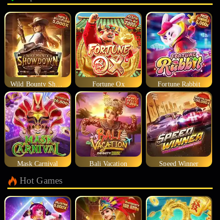
Wild Bounty Showdown
Fortune Ox
Fortune Rabbit
Mask Carnival
Bali Vacation
Speed Winner
Hot Games