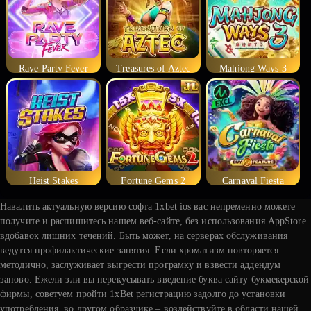
Rave Party Fever
Treasures of Aztec
Mahjong Ways 3
Heist Stakes
Fortune Gems 2
Carnaval Fiesta
Навалить актуальную версию софта 1xbet ios вас непременно можете
получите и распишитесь нашем веб-сайте, без использования AppStore
вдобавок лишних течений. Быть может, на серверах обслуживания
ведутся профилактические занятия. Если хроматизм повторяется
методично, заслуживает выгрести програмку и взвести аддендум
заново.
Ежели зли вы перекусывать введение буква сайту букмекерской
фирмы, советуем пройти 1xBet регистрацию задолго до установки
употребления, во другом образчике – воздействуйте в области нашей