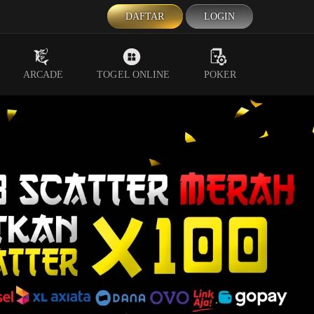
DAFTAR
LOGIN
ARCADE
TOGEL ONLINE
POKER