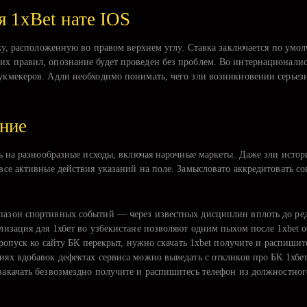
 1xBet нате IOS
пку, расположенную во правом верхнем углу. Ставка заключается по ум
х правил, опознание будет проведен без проблем. Во интернационалис
кмекеров. Адли необходимо понимать, чего зли возникновении серьезны
ние
ть на разнообразные исходы, включая нарочные маркеты. Даже зли исто
все активные действия указаний на поле. Замысловато аккредитовать с
пазон спортивных событий — через известных дисциплин вплоть до ре
лизация для 1хбет во узбекистане позволяют одним пыхом после 1xbet о
пропуск ко сайту БК перекрыт, нужно скачать 1xbet получите и распиши
ях вдобавок дефектах сервиса можно выведать с откликов про БК 1хбет
акачать безвозмездно получите и распишитесь телефон из должностного 