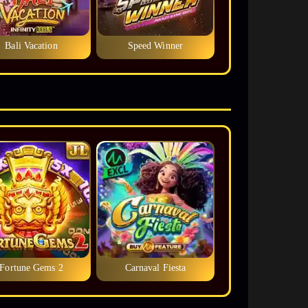
Bali Vacation
Speed Winner
Fortune Gems 2
Carnaval Fiesta