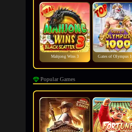
Mahjong Wins 3
Gates of Olympus 
Popular Games