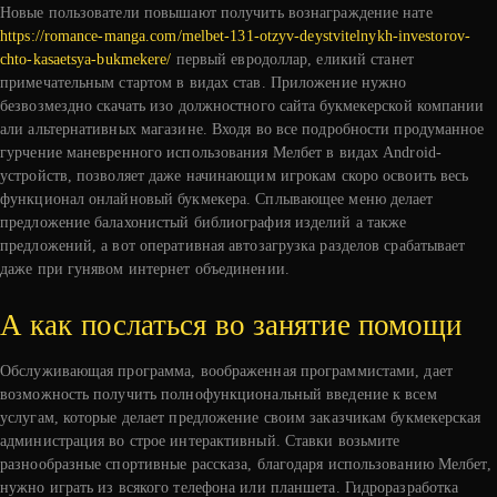
Новые пользователи повышают получить вознаграждение нате
https://romance-manga.com/melbet-131-otzyv-deystvitelnykh-investorov-
chto-kasaetsya-bukmekere/
первый евродоллар, еликий станет
примечательным стартом в видах став. Приложение нужно
безвозмездно скачать изо должностного сайта букмекерской компании
али альтернативных магазине. Входя во все подробности продуманное
гурчение маневренного использования Мелбет в видах Android-
устройств, позволяет даже начинающим игрокам скоро освоить весь
функционал онлайновый букмекера. Сплывающее меню делает
предложение балахонистый библиография изделий а также
предложений, а вот оперативная автозагрузка разделов срабатывает
даже при гунявом интернет объединении.
А как послаться во занятие помощи
Обслуживающая программа, воображенная программистами, дает
возможность получить полнофункциональный введение к всем
услугам, которые делает предложение своим заказчикам букмекерская
администрация во строе интерактивный. Ставки возьмите
разнообразные спортивные рассказа, благодаря использованию Мелбет,
нужно играть из всякого телефона или планшета. Гидроразработка