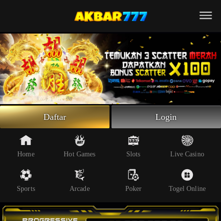
Beranda
Slot Online
Live Casino
Sportsbook
Arcade
Togel Online
Daftar
Login
Poker
Whatsapp
Home
Hot Games
Slots
Live Casino
Telegram
Sports
Arcade
Poker
Togel Online
Livechat