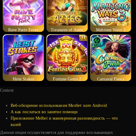
Rave Party Fever
Treasures of Aztec
Mahjong Ways 3
Heist Stakes
Fortune Gems 2
Carnaval Fiesta
Content
Веб-обозрение использования Мелбет нате Android
А как послаться во занятие помощи
Приложение Melbet и маневренная разновидность — что
валей
Данная опция осуществляется дли поддержке всплывающих