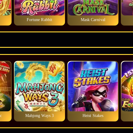
Fortune Rabbit
Mask Carnival
c
Mahjong Ways 3
Heist Stakes