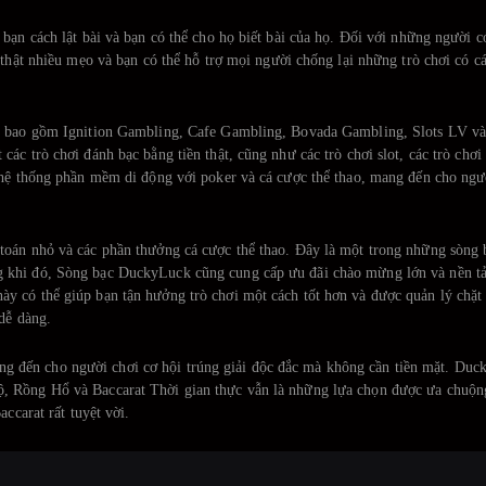
n bạn cách lật bài và bạn có thể cho họ biết bài của họ. Đối với những người
ấp thật nhiều mẹo và bạn có thể hỗ trợ mọi người chống lại những trò chơi có
ất, bao gồm Ignition Gambling, Cafe Gambling, Bovada Gambling, Slots LV 
ác trò chơi đánh bạc bằng tiền thật, cũng như các trò chơi slot, các trò chơ
p hệ thống phần mềm di động với poker và cá cược thể thao, mang đến cho ng
toán nhỏ và các phần thưởng cá cược thể thao. Đây là một trong những sòng 
 khi đó, Sòng bạc DuckyLuck cũng cung cấp ưu đãi chào mừng lớn và nền tảng 
y có thể giúp bạn tận hưởng trò chơi một cách tốt hơn và được quản lý chặt 
 dễ dàng.
 đến cho người chơi cơ hội trúng giải độc đắc mà không cần tiền mặt. Duck
, Rồng Hổ và Baccarat Thời gian thực vẫn là những lựa chọn được ưa chuộng 
accarat rất tuyệt vời.