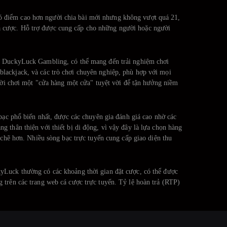
 có điểm cao hơn người chia bài mới nhưng không vượt quá 21,
 cá cược. Hỗ trợ được cung cấp cho những người hoặc người
và DuckyLuck Gambling, có thể mang đến trải nghiệm chơi
i blackjack, và các trò chơi chuyên nghiệp, phù hợp với mọi
ười chơi một "cửa hàng một cửa" tuyệt vời để tận hưởng niềm
bạc phổ biến nhất, được các chuyên gia đánh giá cao nhờ các
thân thiện với thiết bị di động, vì vậy đây là lựa chọn hàng
chẽ hơn. Nhiều sòng bạc trực tuyến cung cấp giao diện thu
yLuck thường có các khoảng thời gian đặt cược, có thể được
trên các trang web cá cược trực tuyến. Tỷ lệ hoàn trả (RTP)