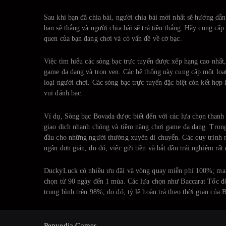
Sau khi bạn đã chia bài, người chia bài mới nhất sẽ hướng dẫ
bạn sẽ thắng và người chia bài sẽ trả tiền thắng. Hãy cung c
quen của bạn đang chơi và có vấn đề về cờ bạc.
Việc tìm hiểu các sòng bạc trực tuyến được xếp hạng cao nh
game đa dạng và trọn vẹn. Các hệ thống này cung cấp một loạt c
loại người chơi. Các sòng bạc trực tuyến đặc biệt còn kết hợ
vui đánh bạc.
Ví dụ, Sòng bạc Bovada được biết đến với các lựa chọn thanh 
giao dịch nhanh chóng và tiềm năng chơi game đa dạng. Trong
đầu cho những người thường xuyên di chuyển. Các quy trình nà
ngân đơn giản, do đó, việc gửi tiền và bắt đầu trải nghiệm rất
DuckyLuck có nhiều ưu đãi và vòng quay miễn phí 100%; mang
chọn từ 90 ngày đến 1 mùa. Các lựa chọn như Baccarat Tốc độ
trung bình trên 98%, do đó, tỷ lệ hoàn trả theo thời gian của B
Penyedia Games