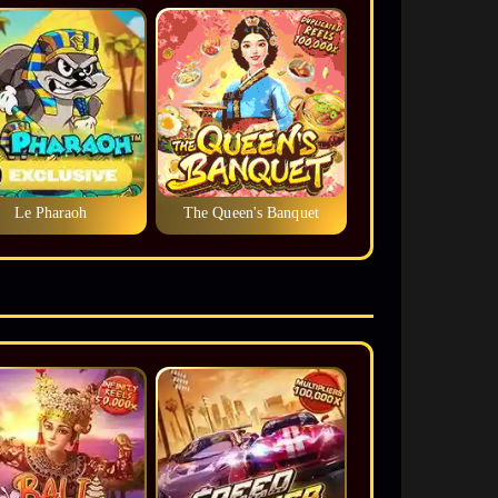
Le Pharaoh
The Queen's Banquet