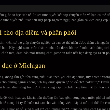
m giác cờ bạc tinh tế. Poker trực tuyến kết hợp chuyên môn và bạn có thể ti
c trực tuyến phải tuân thủ luật pháp nghiêm ngặt, bao gồm cả việc cung cấ
í cho địa điểm và phân phối
 tìm kiếm sự trợ giúp chuyên nghiệp và bạn có thể nhận được thêm các nguồn 
cờ bạc. Hãy nghĩ xem, việc nhận ra nhu cầu được hỗ trợ là một hành động tích
ối cảnh mới, đảm bảo môi trường chơi game an toàn nếu bạn đang tạo ra sự phá
o dục ở Michigan
ng không cần gửi tiền cũng phải tuân theo yêu cầu đặt cược, tuy nhiên thườn
ành cho những người không tích lũy được quyền tự do để chơi poker trực tuyến
hỉ là xác định sòng bạc trực tuyến cung cấp trò chơi bằng tiền thật tốt hơn 
la để kích hoạt các khoản tiền thưởng lớn bao gồm vòng quay miễn phí tại mộ
 để mang lại tỷ lệ hoàn trả cao cho vận động viên, đây là một lợi thế lớn cho
cũ là một sự bổ sung tuyệt vời cho những người dùng đã từng chơi tại sòng b