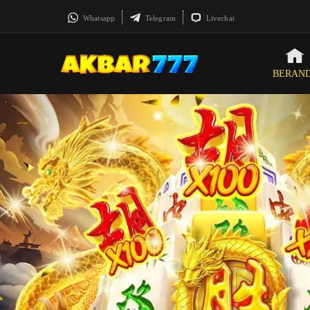
Whatsapp
Telegram
Livechat
BERAN