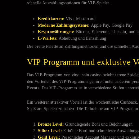
schnelle Auszahlungsoptionen für VIP-Spieler.
Kreditkarten:
Visa, Mastercard
Moderne Zahlungssysteme:
Apple Pay, Google Pay
Kryptowährungen:
Bitcoin, Ethereum, Litecoin, und 
E-Wallets:
Abhebung und Einzahlung
Die breite Palette an Zahlungsmethoden und die schnellen Ausz
VIP-Programm und exklusive Vo
Das VIP-Programm von vinci spin casino belohnt treue Spieler 
den Vorteilen des VIP-Programms gehören unter anderem persö
Events. Das VIP-Programm ist in verschiedene Stufen unterte
Ein weiterer attraktiver Vorteil ist der wöchentliche Cashback
Spaß am Spielen zu haben. Die Teilnahme am VIP-Programm ist 
Bronze Level:
Grundlegende Boni und Belohnungen
Silber Level:
Erhöhte Boni und schnellerer Auszahlungs
Gold Level:
Persönlicher Account Manager und exklusi