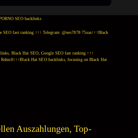
PORNO SEO backlinks
le SEO fast ranking ↑↑↑ Telegram: @seo7878 75xas↑↑↑Black
, Black Hat SEO, Google SEO fast ranking ↑↑↑
 Rdmc0↑↑↑Black Hat SEO backlinks, focusing on Black Hat
ellen Auszahlungen, Top-