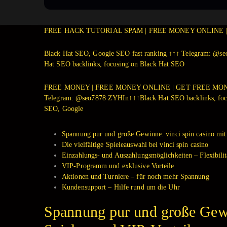
FREE HACK TUTORIAL SPAM | FREE MONEY ONLINE | GE
Black Hat SEO, Google SEO fast ranking ↑↑↑ Telegram: @se
Hat SEO backlinks, focusing on Black Hat SEO
FREE MONEY | FREE MONEY ONLINE | GET FREE MONEY NOW
Telegram: @seo7878 ZYHIn↑↑↑Black Hat SEO backlinks, focu
SEO, Google
Spannung pur und große Gewinne: vinci spin casino mit
Die vielfältige Spieleauswahl bei vinci spin casino
Einzahlungs- und Auszahlungsmöglichkeiten – Flexibilitä
VIP-Programm und exklusive Vorteile
Aktionen und Turniere – für noch mehr Spannung
Kundensupport – Hilfe rund um die Uhr
Spannung pur und große Gewin