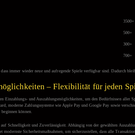
3500+
500+
300+
700+
r, dass immer wieder neue und aufregende Spiele verfügbar sind. Dadurch bleib
lichkeiten – Flexibilität für jeden Spi
emen Einzahlungs- und Auszahlungsmöglichkeiten, um den Bedürfnissen aller Sp
card, moderne Zahlungssysteme wie Apple Pay und Google Pay sowie verschi
en beginnen können.
t auf Schnelligkeit und Zuverlässigkeit. Abhängig von der gewählten Auszahl
 modernste Sicherheitsmaßnahmen, um sicherzustellen, dass alle Transaktione