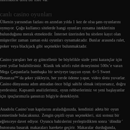
canlı casino oyunları
Ülkenin yarısından fazlası en azından yılda 1 kez de olsa şans oyunlarını
oynuyor. Çoğu kullanıcı sitelerde hangi oyunları oynama isteklerinin
bulunduğunu merak etmektedir. İnternet üzerinden bu sitelere kayıt olan
müşteriler zaman zaman eski oyunları oynamaktadır. Bunlar arasında rulet,
poker veya blackjack gibi seçenekler bulunmaktadır.
Casino yarışları her ay güncellenir be böylelikle sizde yeni kazançlar için
yeni yollar bulabilirsiniz. Klasik tek sıfırlı rulet deneyimini 500x’e varan
Mega Çarpanlarla bambaşka bir seviyeye taşıyan oyun. 6×5 Sweet
Bonanza™’da şeker yükleyin, her yerde ödeme yapar, video slotu yuvarlar.
Casino dünyasına adım atmadan önce bilgi sahibi olmak istiyorsanız, doğru
yerdesiniz. Kapsamlı analizlerimiz, oyun rehberlerimiz ve yeni başlayanlar
için ipuçlarımızla şansınızı bilgiyle destekleyin.
Anadolu Casino’nun kapılarını araladığınızda, kendinizi adeta bir oyun
cennetinde bulacaksınız. Zengin çeşitli oyun seçenekleri, sizi sonsuz bir
eğlenceye davet ediyor. Oyuncu bahislerini yerleştirdikten sonra ‘döndür’
butonuna basarak makaraları harekete geçirir. Makaralar durduğunda,