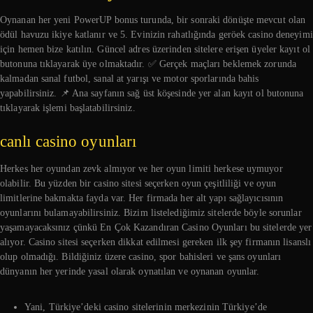
Oynanan her yeni PowerUP bonus turunda, bir sonraki dönüşte mevcut olan
ödül havuzu ikiye katlanır ve 5. Evinizin rahatlığında geröek casino deneyimi
için hemen bize katılın. Güncel adres üzerinden sitelere erişen üyeler kayıt ol
butonuna tıklayarak üye olmaktadır. ✅ Gerçek maçları beklemek zorunda
kalmadan sanal futbol, sanal at yarışı ve motor sporlarında bahis
yapabilirsiniz. 📌 Ana sayfanın sağ üst köşesinde yer alan kayıt ol butonuna
tıklayarak işlemi başlatabilirsiniz.
canlı casino oyunları
Herkes her oyundan zevk almıyor ve her oyun limiti herkese uymuyor
olabilir. Bu yüzden bir casino sitesi seçerken oyun çeşitliliği ve oyun
limitlerine bakmakta fayda var. Her firmada her alt yapı sağlayıcısının
oyunlarını bulamayabilirsiniz. Bizim listelediğimiz sitelerde böyle sorunlar
yaşamayacaksınız çünkü En Çok Kazandıran Casino Oyunları bu sitelerde yer
alıyor. Casino sitesi seçerken dikkat edilmesi gereken ilk şey firmanın lisanslı
olup olmadığı. Bildiğiniz üzere casino, spor bahisleri ve şans oyunları
dünyanın her yerinde yasal olarak oynatılan ve oynanan oyunlar.
Yani, Türkiye’deki casino sitelerinin merkezinin Türkiye’de