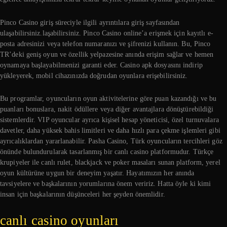
Pinco Casino giriş süreciyle ilgili ayrıntılara giriş sayfasından
ulaşabilirsiniz.laşabilirsiniz. Pinco Casino online’a erişmek için kayıtlı e-
posta adresinizi veya telefon numaranızı ve şifrenizi kullanın. Bu, Pinco
TR’deki geniş oyun ve özellik yelpazesine anında erişim sağlar ve hemen
oynamaya başlayabilmenizi garanti eder. Casino apk dosyasını indirip
yükleyerek, mobil cihazınızda doğrudan oyunlara erişebilirsiniz.
Bu programlar, oyuncuların oyun aktivitelerine göre puan kazandığı ve bu
puanları bonuslara, nakit ödüllere veya diğer avantajlara dönüştürebildiği
sistemlerdir. VIP oyuncular ayrıca kişisel hesap yöneticisi, özel turnuvalara
davetler, daha yüksek bahis limitleri ve daha hızlı para çekme işlemleri gibi
ayrıcalıklardan yararlanabilir. Pasha Casino, Türk oyuncuların tercihleri göz
önünde bulundurularak tasarlanmış bir canlı casino platformudur. Türkçe
krupiyeler ile canlı rulet, blackjack ve poker masaları sunan platform, yerel
oyun kültürüne uygun bir deneyim yaşatır. Hayatımızın her anında
tavsiyelere ve başkalarının yorumlarına önem veririz. Hatta öyle ki kimi
insan için başkalarının düşünceleri her şeyden önemlidir.
canlı casino oyunları