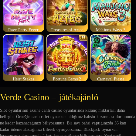
Rave Party Fever
Treasures of Aztec
Mahjong Ways 3
Heist Stakes
Fortune Gems 2
Carnaval Fiesta
Verde Casino – játékajánló
Slot oyunlarının aksine canlı casino oyunlarında kazanç miktarları daha
belirgin. Örneğin canlı rulet oynarken aldığınız bahsin kazanması durumunda
ne kadar kazanacağınızı biliyorsunuz. Bir sayı bahsi yaptığınızda 36 katı
kadar ödeme alacağınızı bilerek oynuyorsunuz. Blackjack oynarken
kazanmanız durumunda 2 katı kazanacağınızı biliyorsunuz. Yeni nesil