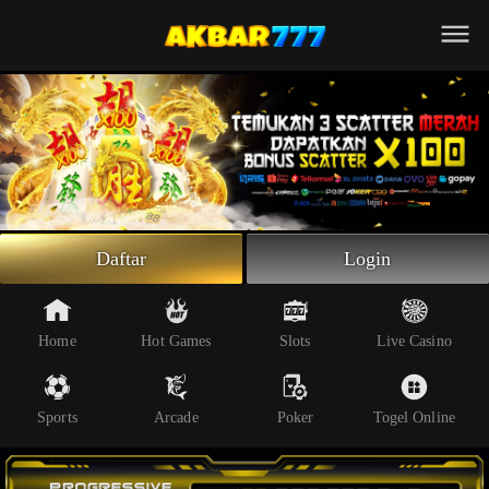
Beranda
Slot Online
Live Casino
Sportsbook
Arcade
Togel Online
Daftar
Login
Poker
Whatsapp
Home
Hot Games
Slots
Live Casino
Telegram
Sports
Arcade
Poker
Togel Online
Livechat