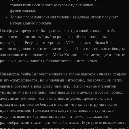
точная копия основного ресурса с идентичным
функционалом.
Только после выполнения условий вейджера игрок получает
материальную прибыль.
Платформа предлагает быстрые выплаты, разнообразные способы
пополнения и огромный выбор развлечений от проверенных
провайдеров. Регулярные турниры и VIP-программа Водка Бет
приносят дополнительные фриспины, кэшбэк и персональные бонусы
для активных пользователей. Vodka Казино — это место, где азартные
развлечения сочетаются с безопасностью и честностью.
Платформа Vodka Bet обеспечивает не только высокое качество графики
и звуковых эффектов, но и удобный интерфейс, позволяющий легко
ориентироваться в ряде доступных игр. Расположение элементов
управления и интуитивно понятный дизайн делают игровой процесс
доступным для новичков и опытных игроков. Кроме того, сайт
предлагает различные бонусы и акции, что делает игру ещё более
привлекательной. Пользователи могут участвовать в турнирах и
получать шанс на крупные выигрыши, а также наслаждаться
разнообразными тематическими событиями. Не упустите возможность
испытать удачу и погрузиться в мир азартных игр на Vodka Bet. Каждый