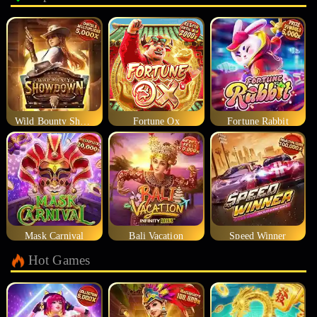
Wild Bounty Showdown
Fortune Ox
Fortune Rabbit
Mask Carnival
Bali Vacation
Speed Winner
Hot Games