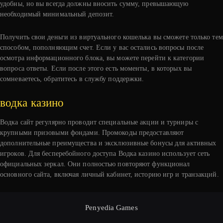
удобны, но вы всегда должны вносить сумму, превышающую
необходимый минимальный депозит.
Получить свои деньги из виртуального кошелька вы сможете только тем
способом, пополняющим счет. Если у вас остались вопросы после
осмотра информационного блока, вы можете перейти к категории
вопроса ответы. Если после этого есть моменты, в которых вы
сомневаетесь, обратитесь в службу поддержки.
водка казино
Водка сайт регулярно проводит специальные акции и турниры с
крупными призовыми фондами. Промокоды предоставляют
дополнительные преимущества и эксклюзивные бонусы для активных
игроков. Для бесперебойного доступа Водка казино использует сеть
официальных зеркал. Они полностью повторяют функционал
основного сайта, включая личный кабинет, историю игр и транзакций.
Penyedia Games