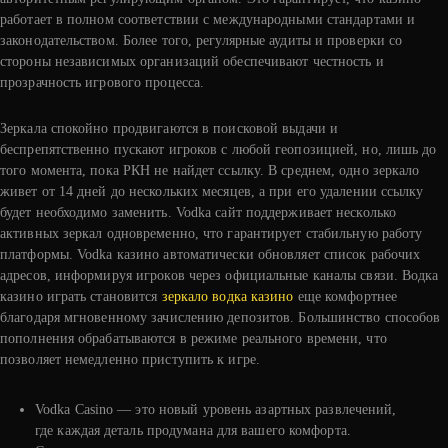
работает в полном соответствии с международными стандартами и
законодательством. Более того, регулярные аудиты и проверки со
стороны независимых организаций обеспечивают честность и
прозрачность игрового процесса.
Зеркала спокойно продвигаются в поисковой выдачи и
беспрепятственно пускают игроков с любой геопозицией, но, лишь до
того момента, пока РКН не найдет ссылку. В среднем, одно зеркало
живет от 14 дней до нескольких месяцев, а при его удалении ссылку
будет необходимо заменить. Vodka сайт поддерживает несколько
активных зеркал одновременно, что гарантирует стабильную работу
платформы. Vodka казино автоматически обновляет список рабочих
адресов, информируя игроков через официальные каналы связи. Водка
казино играть становится
зеркало водка казино
еще комфортнее
благодаря мгновенному зачислению депозитов. Большинство способов
пополнения обрабатываются в режиме реального времени, что
позволяет немедленно приступить к игре.
Vodka Casino — это новый уровень азартных развлечений,
где каждая деталь продумана для вашего комфорта.