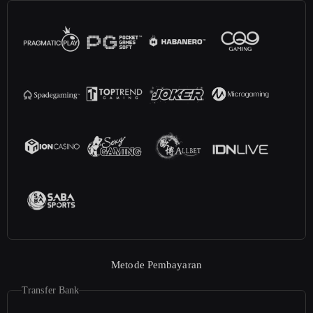
Metode Pembayaran
Transfer Bank