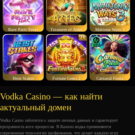
Rave Party Fever
Treasures of Aztec
Mahjong Ways 3
Heist Stakes
Fortune Gems 2
Carnaval Fiesta
Vodka Casino — как найти
актуальный домен
Vodka Casino заботится о защите личных данных и гарантирует
прозрачность всех процессов. В Казино водка применяются
современные технологии шифрования, что делает каждую игру