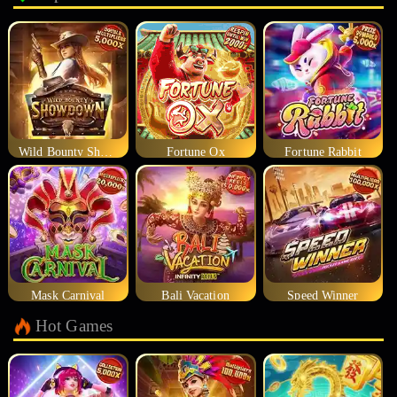
Wild Bounty Showdown
Fortune Ox
Fortune Rabbit
Mask Carnival
Bali Vacation
Speed Winner
Hot Games