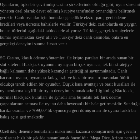
Oyunların, tıpkı bir çevrimdışı casino şirketlerinde olduğu gibi, oyun sürecini
yöneten özel olarak davet edilmiş krupiye tarafından oynandığını belirtmek
gerekir. Canlı oyunlar için bonuslar genellikle ekstra para, geri ödeme
kredileri veya ücretsiz bahislerle verilir. Türkiye’deki casinolarda en yaygın
bonus türlerini aşağıdaki tabloda ele alıyoruz. Türkler, gerçek krupiyelerle
kumar oynamaktan keyif alır ve Türkiye’deki canlı casinolar, onlara en
gerçekçi deneyimi sunma fırsatı verir.
SG Casino, klasik ödeme yöntemleri ile kripto paraları bir arada sunan bir
slot siteleri. Blackjack oyununu oynayan birçok oyuncu, tek bir stratejiye
bağlı kalmanın daha yüksek kazançlar getirdiğini savunmaktadır. Canlı
baccarat oyunu, oynaması kolay,hızlı ve klas bir oyun olmasından ötürü
oldukça tercih edilen bir oyundur. Düşük kasa avantajı ve basit kuralları ile
oyuncularına keyifli bir oyun deneyimi sunmaktadır. Lightning Blackjack,
normal blackjack kuralları ile aynıdır ama buradaki tek fark ödeme
çarpanlarının artması ile oyunu daha heyecanlı bir hale getirmesidir. Sunduğu
harika oranlar ve %99,60’lık oyuncuya geri dönüş oranı ile oyuna farklı bir
bakış açısı getirmektedir.
Özellikle, deneme bonuslarını maksimum kazanca dönüştürmek için çevrim
şartlarını hızlı bir şekilde tamamlamak önemlidir. Mega Dice, kripto para ile