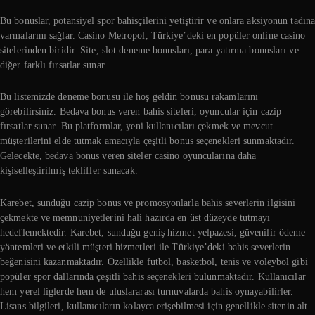
Bu bonuslar, potansiyel spor bahisçilerini yetiştirir ve onlara aksiyonun tadın
varmalarını sağlar. Casino Metropol, Türkiye’deki en popüler online casino
sitelerinden biridir. Site, slot deneme bonusları, para yatırma bonusları ve
diğer farklı fırsatlar sunar.
Bu listemizde deneme bonusu ile hoş geldin bonusu rakamlarını
görebilirsiniz. Bedava bonus veren bahis siteleri, oyuncular için cazip
fırsatlar sunar. Bu platformlar, yeni kullanıcıları çekmek ve mevcut
müşterilerini elde tutmak amacıyla çeşitli bonus seçenekleri sunmaktadır.
Gelecekte, bedava bonus veren siteler casino oyuncularına daha
kişiselleştirilmiş teklifler sunacak.
Karebet, sunduğu cazip bonus ve promosyonlarla bahis severlerin ilgisini
çekmekte ve memnuniyetlerini hali hazırda en üst düzeyde tutmayı
hedeflemektedir. Karebet, sunduğu geniş hizmet yelpazesi, güvenilir ödeme
yöntemleri ve etkili müşteri hizmetleri ile Türkiye’deki bahis severlerin
beğenisini kazanmaktadır. Özellikle futbol, basketbol, tenis ve voleybol gibi
popüler spor dallarında çeşitli bahis seçenekleri bulunmaktadır. Kullanıcılar
hem yerel liglerde hem de uluslararası turnuvalarda bahis oynayabilirler.
Lisans bilgileri, kullanıcıların kolayca erişebilmesi için genellikle sitenin alt