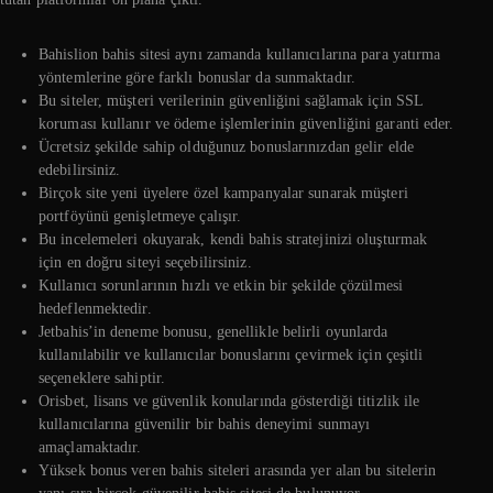
Bahislion bahis sitesi aynı zamanda kullanıcılarına para yatırma
yöntemlerine göre farklı bonuslar da sunmaktadır.
Bu siteler, müşteri verilerinin güvenliğini sağlamak için SSL
koruması kullanır ve ödeme işlemlerinin güvenliğini garanti eder.
Ücretsiz şekilde sahip olduğunuz bonuslarınızdan gelir elde
edebilirsiniz.
Birçok site yeni üyelere özel kampanyalar sunarak müşteri
portföyünü genişletmeye çalışır.
Bu incelemeleri okuyarak, kendi bahis stratejinizi oluşturmak
için en doğru siteyi seçebilirsiniz.
Kullanıcı sorunlarının hızlı ve etkin bir şekilde çözülmesi
hedeflenmektedir.
Jetbahis’in deneme bonusu, genellikle belirli oyunlarda
kullanılabilir ve kullanıcılar bonuslarını çevirmek için çeşitli
seçeneklere sahiptir.
Orisbet, lisans ve güvenlik konularında gösterdiği titizlik ile
kullanıcılarına güvenilir bir bahis deneyimi sunmayı
amaçlamaktadır.
Yüksek bonus veren bahis siteleri arasında yer alan bu sitelerin