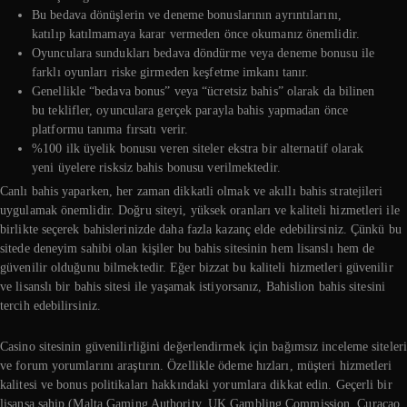
Bu bedava dönüşlerin ve deneme bonuslarının ayrıntılarını,
katılıp katılmamaya karar vermeden önce okumanız önemlidir.
Oyunculara sundukları bedava döndürme veya deneme bonusu ile
farklı oyunları riske girmeden keşfetme imkanı tanır.
Genellikle “bedava bonus” veya “ücretsiz bahis” olarak da bilinen
bu teklifler, oyunculara gerçek parayla bahis yapmadan önce
platformu tanıma fırsatı verir.
%100 ilk üyelik bonusu veren siteler ekstra bir alternatif olarak
yeni üyelere risksiz bahis bonusu verilmektedir.
Canlı bahis yaparken, her zaman dikkatli olmak ve akıllı bahis stratejileri
uygulamak önemlidir. Doğru siteyi, yüksek oranları ve kaliteli hizmetleri ile
birlikte seçerek bahislerinizde daha fazla kazanç elde edebilirsiniz. Çünkü bu
sitede deneyim sahibi olan kişiler bu bahis sitesinin hem lisanslı hem de
güvenilir olduğunu bilmektedir. Eğer bizzat bu kaliteli hizmetleri güvenilir
ve lisanslı bir bahis sitesi ile yaşamak istiyorsanız, Bahislion bahis sitesini
tercih edebilirsiniz.
Casino sitesinin güvenilirliğini değerlendirmek için bağımsız inceleme siteleri
ve forum yorumlarını araştırın. Özellikle ödeme hızları, müşteri hizmetleri
kalitesi ve bonus politikaları hakkındaki yorumlara dikkat edin. Geçerli bir
lisansa sahip (Malta Gaming Authority, UK Gambling Commission, Curaçao