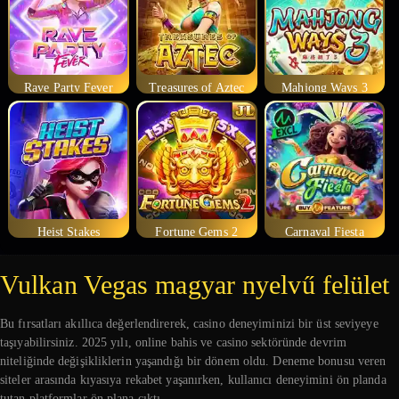
Rave Party Fever
Treasures of Aztec
Mahjong Ways 3
Heist Stakes
Fortune Gems 2
Carnaval Fiesta
Vulkan Vegas magyar nyelvű felület
Bu fırsatları akıllıca değerlendirerek, casino deneyiminizi bir üst seviyeye
taşıyabilirsiniz. 2025 yılı, online bahis ve casino sektöründe devrim
niteliğinde değişikliklerin yaşandığı bir dönem oldu. Deneme bonusu veren
siteler arasında kıyasıya rekabet yaşanırken, kullanıcı deneyimini ön planda
tutan platformlar ön plana çıktı.