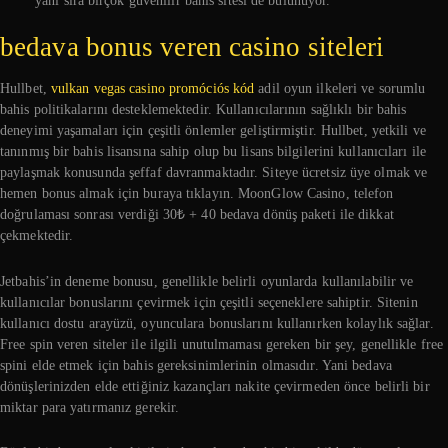
yanı sıra birçok güvenilir bahis sitesi de bulunuyor.
bedava bonus veren casino siteleri
Hullbet,
vulkan vegas casino promóciós kód
adil oyun ilkeleri ve sorumlu
bahis politikalarını desteklemektedir. Kullanıcılarının sağlıklı bir bahis
deneyimi yaşamaları için çeşitli önlemler geliştirmiştir. Hullbet, yetkili ve
tanınmış bir bahis lisansına sahip olup bu lisans bilgilerini kullanıcıları ile
paylaşmak konusunda şeffaf davranmaktadır. Siteye ücretsiz üye olmak ve
hemen bonus almak için buraya tıklayın. MoonGlow Casino, telefon
doğrulaması sonrası verdiği 30₺ + 40 bedava dönüş paketi ile dikkat
çekmektedir.
Jetbahis’in deneme bonusu, genellikle belirli oyunlarda kullanılabilir ve
kullanıcılar bonuslarını çevirmek için çeşitli seçeneklere sahiptir. Sitenin
kullanıcı dostu arayüzü, oyunculara bonuslarını kullanırken kolaylık sağlar.
Free spin veren siteler ile ilgili unutulmaması gereken bir şey, genellikle free
spini elde etmek için bahis gereksinimlerinin olmasıdır. Yani bedava
dönüşlerinizden elde ettiğiniz kazançları nakite çevirmeden önce belirli bir
miktar para yatırmanız gerekir.