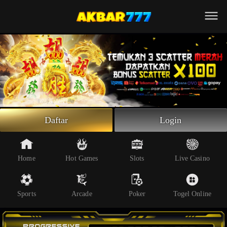
Beranda
Slot Online
Live Casino
Sportsbook
Arcade
Togel Online
Daftar
Login
Poker
Whatsapp
Home
Hot Games
Slots
Live Casino
Telegram
Sports
Arcade
Poker
Togel Online
Livechat