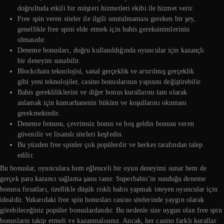
doğrultuda etkili bir müşteri hizmetleri ekibi ile hizmet verir.
Free spin veren siteler ile ilgili unutulmaması gereken bir şey,
genellikle free spini elde etmek için bahis gereksinimlerinin
olmasıdır.
Deneme bonusları, doğru kullanıldığında oyuncular için kazançlı
bir deneyim sunabilir.
Blockchain teknolojisi, sanal gerçeklik ve artırılmış gerçeklik
gibi yeni teknolojiler, casino bonuslarının yapısını değiştirebilir.
Bahis gerekliliklerini ve diğer bonus kurallarını tam olarak
anlamak için kumarhanenin hüküm ve koşullarını okumanı
gerekmektedir.
Deneme bonusu, çevrimsiz bonus ve hoş geldin bonusu veren
güvenilir ve lisanslı siteleri keşfedin.
Bu yüzden free spinler çok popülerdir ve herkes tarafından talep
edilir.
Bu bonuslar, oyunculara hem eğlenceli bir oyun deneyimi sunar hem de
gerçek para kazancı sağlama şansı tanır. Superbahis’in sunduğu deneme
bonusu fırsatları, özellikle düşük riskli bahis yapmak isteyen oyuncular için
idealdir. Yukarıdaki free spin bonusları casino sitelerinde yaygın olarak
görebileceğiniz popüler bonuslardandır. Bu nedenle size uygun olan free spin
bonuslarnı takip etmeli ve kazanmalısınız. Ancak, her casino farklı kurallar